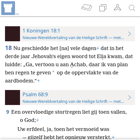
1 Koningen 18:1
Nieuwe-Wereldvertaling van de Heilige Schrift — met studiever
18
Nu geschiedde het [na] vele dagen
+
dat in het
derde jaar Jehovah’s eigen woord tot Eli̱a kwam, dat
luidde: „Ga, vertoon u aan A̱chab, daar ik van plan
*
ben regen te geven
op de oppervlakte van de
aardbodem.”
+
Psalm 68:9
Nieuwe-Wereldvertaling van de Heilige Schrift — met studiever
9
Een overvloedige stortregen liet gij toen vallen,
o God;
+
Uw erfdeel, ja, toen het vermoeid was
— gijzelf hebt het opnieuw versterkt.
+