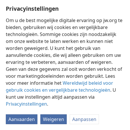
Privacyinstellingen
Om u de best mogelijke digitale ervaring op jw.org te
bieden, gebruiken wij cookies en vergelijkbare
technologieën. Sommige cookies zijn noodzakelijk
Nederlands
Instellingen
om onze website te laten werken en kunnen niet
Copyright
© 2026 Watch Tower Bible and Tract Society of Pennsylvania
worden geweigerd. U kunt het gebruik van
Gebruiksvoorwaarden
Privacybeleid
Privacyinstellingen
aanvullende cookies, die wij alleen gebruiken om uw
Inloggen
JW.ORG
ervaring te verbeteren, aanvaarden of weigeren.
Geen van deze gegevens zal ooit worden verkocht of
voor marketingdoeleinden worden gebruikt. Lees
voor meer informatie het
Wereldwijd beleid voor
gebruik cookies en vergelijkbare technologieën
. U
kunt uw instellingen altijd aanpassen via
Privacyinstellingen
.
Aanvaarden
Weigeren
Aanpassen