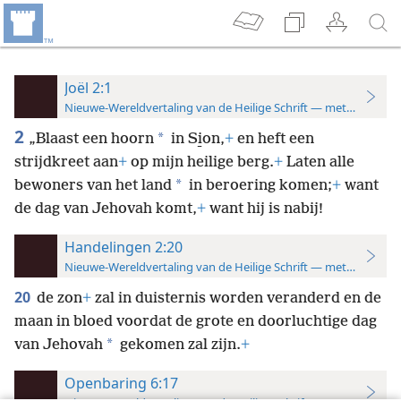
Joël 2:1
Nieuwe-Wereldvertaling van de Heilige Schrift — met studiever
2
*
„Blaast een hoorn
in Si̱on,
+
en heft een
strijdkreet aan
+
op mijn heilige berg.
+
Laten alle
*
bewoners van het land
in beroering komen;
+
want
de dag van Jehovah komt,
+
want hij is nabij!
Handelingen 2:20
Nieuwe-Wereldvertaling van de Heilige Schrift — met studiever
20
de zon
+
zal in duisternis worden veranderd en de
maan in bloed voordat de grote en doorluchtige dag
*
van Jehovah
gekomen zal zijn.
+
Openbaring 6:17