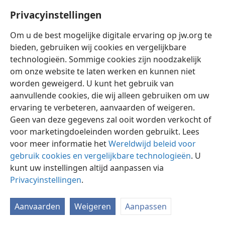
wortels beneden.
+
Privacyinstellingen
Om u de best mogelijke digitale ervaring op jw.org te
bieden, gebruiken wij cookies en vergelijkbare
technologieën. Sommige cookies zijn noodzakelijk
Nederlands
Instellingen
om onze website te laten werken en kunnen niet
worden geweigerd. U kunt het gebruik van
Copyright
© 2026 Watch Tower Bible and Tract Society of Pennsylvania
Gebruiksvoorwaarden
Privacybeleid
Privacyinstellingen
aanvullende cookies, die wij alleen gebruiken om uw
Inloggen
JW.ORG
ervaring te verbeteren, aanvaarden of weigeren.
Geen van deze gegevens zal ooit worden verkocht of
voor marketingdoeleinden worden gebruikt. Lees
voor meer informatie het
Wereldwijd beleid voor
gebruik cookies en vergelijkbare technologieën
. U
kunt uw instellingen altijd aanpassen via
Privacyinstellingen
.
Aanvaarden
Weigeren
Aanpassen