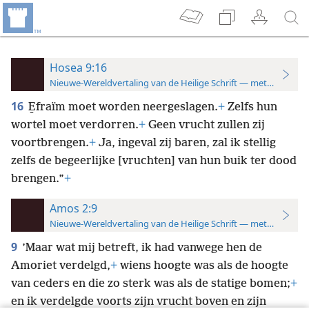
Hosea 9:16
Nieuwe-Wereldvertaling van de Heilige Schrift — met studiever
16
E̱fraïm moet worden neergeslagen.
+
Zelfs hun
wortel moet verdorren.
+
Geen vrucht zullen zij
voortbrengen.
+
Ja, ingeval zij baren, zal ik stellig
zelfs de begeerlijke [vruchten] van hun buik ter dood
brengen.”
+
Amos 2:9
Nieuwe-Wereldvertaling van de Heilige Schrift — met studiever
9
’Maar wat mij betreft, ik had vanwege hen de
Amoriet verdelgd,
+
wiens hoogte was als de hoogte
van ceders en die zo sterk was als de statige bomen;
+
en ik verdelgde voorts zijn vrucht boven en zijn