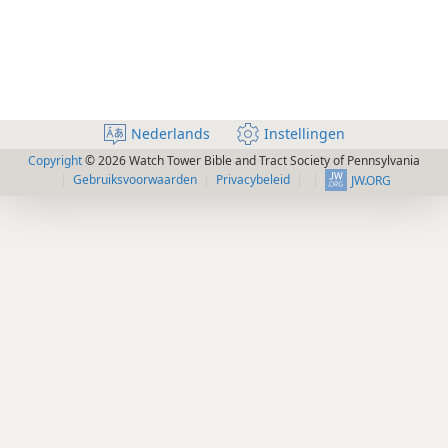
Nederlands
Instellingen
Copyright
© 2026 Watch Tower Bible and Tract Society of Pennsylvania
Gebruiksvoorwaarden
Privacybeleid
JW.ORG