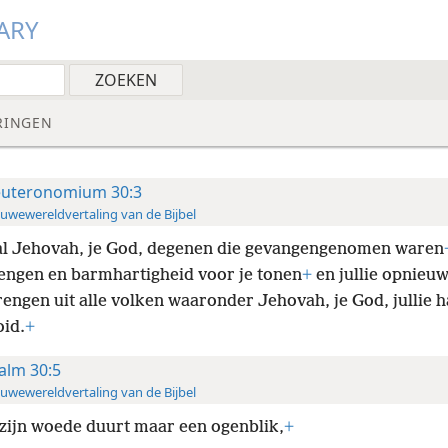
ARY
RINGEN
uteronomium 30:3
uwewereldvertaling van de Bijbel
al Jehovah, je God, degenen die gevangengenomen waren
engen en barmhartigheid voor je tonen
+
en jullie opnieu
engen uit alle volken waaronder Jehovah, je God, jullie 
oid.
+
alm 30:5
uwewereldvertaling van de Bijbel
zijn woede duurt maar een ogenblik,
+