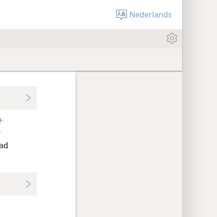
Nederlands
+
w
had