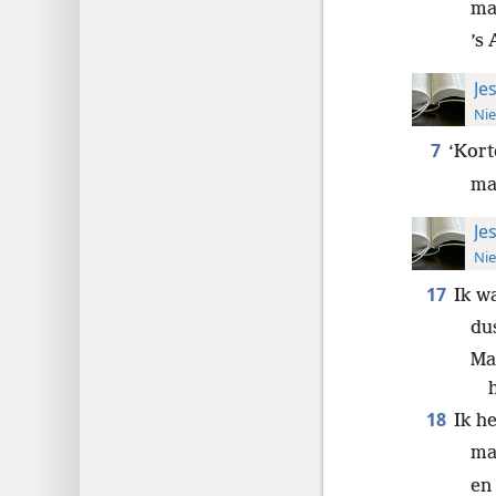
maa
’s
Je
Nie
7
‘Kort
ma
Je
Nie
17
Ik w
du
Maa
18
Ik h
ma
en