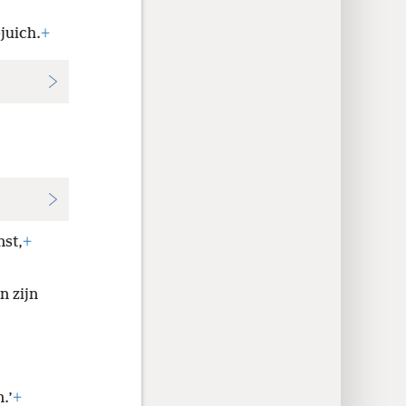
juich.
+
nst,
+
n zijn
.’
+