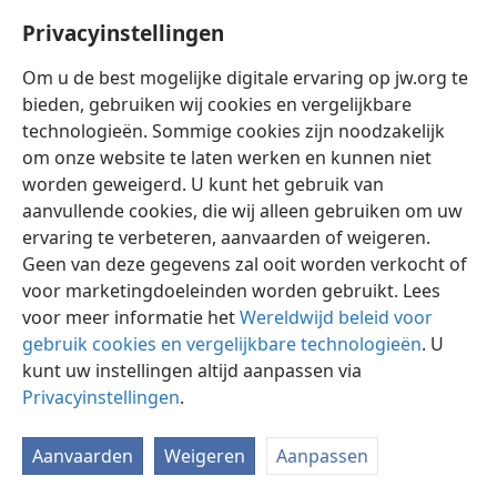
Privacyinstellingen
Om u de best mogelijke digitale ervaring op jw.org te
bieden, gebruiken wij cookies en vergelijkbare
technologieën. Sommige cookies zijn noodzakelijk
Nederlands
Instellingen
om onze website te laten werken en kunnen niet
Copyright
© 2026 Watch Tower Bible and Tract Society of Pennsylvania
worden geweigerd. U kunt het gebruik van
Gebruiksvoorwaarden
Privacybeleid
Privacyinstellingen
aanvullende cookies, die wij alleen gebruiken om uw
Inloggen
JW.ORG
ervaring te verbeteren, aanvaarden of weigeren.
Geen van deze gegevens zal ooit worden verkocht of
voor marketingdoeleinden worden gebruikt. Lees
voor meer informatie het
Wereldwijd beleid voor
gebruik cookies en vergelijkbare technologieën
. U
kunt uw instellingen altijd aanpassen via
Privacyinstellingen
.
Aanvaarden
Weigeren
Aanpassen