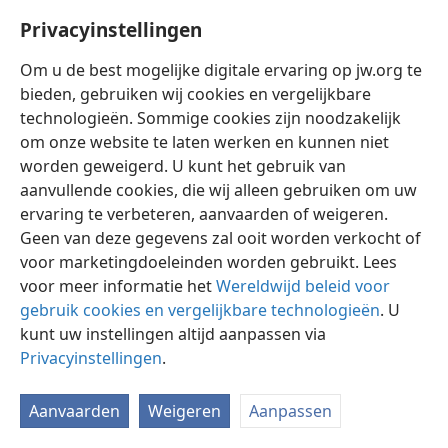
Privacyinstellingen
Om u de best mogelijke digitale ervaring op jw.org te
bieden, gebruiken wij cookies en vergelijkbare
technologieën. Sommige cookies zijn noodzakelijk
Nederlands
Instellingen
om onze website te laten werken en kunnen niet
Copyright
© 2026 Watch Tower Bible and Tract Society of Pennsylvania
worden geweigerd. U kunt het gebruik van
Gebruiksvoorwaarden
Privacybeleid
Privacyinstellingen
aanvullende cookies, die wij alleen gebruiken om uw
Inloggen
JW.ORG
ervaring te verbeteren, aanvaarden of weigeren.
Geen van deze gegevens zal ooit worden verkocht of
voor marketingdoeleinden worden gebruikt. Lees
voor meer informatie het
Wereldwijd beleid voor
gebruik cookies en vergelijkbare technologieën
. U
kunt uw instellingen altijd aanpassen via
Privacyinstellingen
.
Aanvaarden
Weigeren
Aanpassen