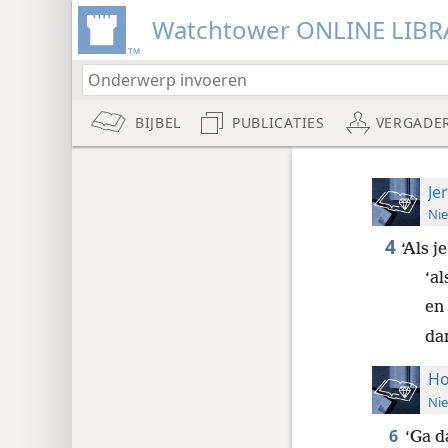
Watchtower ONLINE LIBR
BIJBEL
PUBLICATIES
VERGADE
Je
Nie
4
‘Als j
‘al
en 
dan
Ho
Nie
6
‘Ga d