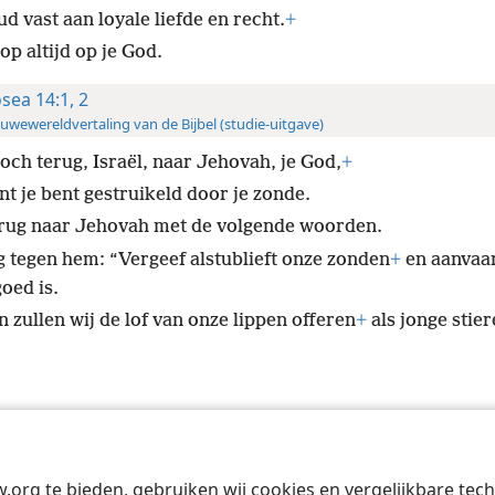
d vast aan loyale liefde en recht.
+
p altijd op je God.
sea 14:1, 2
uwewereldvertaling van de Bijbel (studie-uitgave)
toch terug, Israël, naar Jehovah, je God,
+
nt je bent gestruikeld door je zonde.
rug naar Jehovah met de volgende woorden.
g tegen hem: “Vergeef alstublieft onze zonden
+
en aanvaa
goed is.
 zullen wij de lof van onze lippen offeren
+
als jonge stier
Tract Society of Pennsylvania
Gebruiksvoorwaarden
Privacybeleid
Priva
w.org te bieden, gebruiken wij cookies en vergelijkbare te