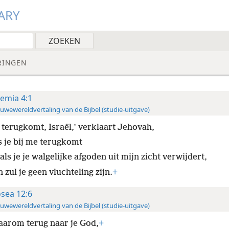
ARY
RINGEN
remia 4:1
uwewereldvertaling van de Bijbel (studie-uitgave)
e terugkomt, Israël,’ verklaart Jehovah,
s je bij me terugkomt
als je je walgelijke afgoden uit mijn zicht verwijdert,
 zul je geen vluchteling zijn.
+
sea 12:6
uwewereldvertaling van de Bijbel (studie-uitgave)
aarom terug naar je God,
+