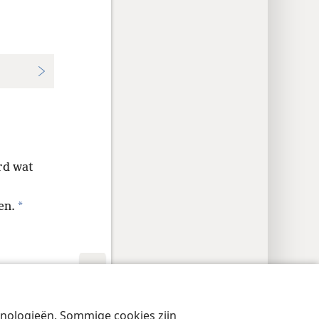
rd wat
*
en.
cyinstellingen
Inloggen
JW.ORG
chnologieën. Sommige cookies zijn