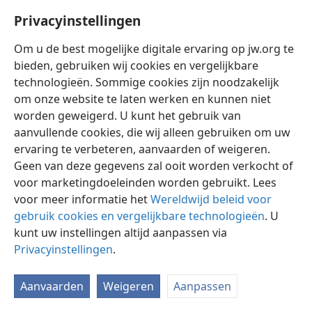
Privacyinstellingen
Om u de best mogelijke digitale ervaring op jw.org te
bieden, gebruiken wij cookies en vergelijkbare
technologieën. Sommige cookies zijn noodzakelijk
Nederlands
Instellingen
om onze website te laten werken en kunnen niet
Copyright
© 2026 Watch Tower Bible and Tract Society of Pennsylvania
worden geweigerd. U kunt het gebruik van
Gebruiksvoorwaarden
Privacybeleid
Privacyinstellingen
aanvullende cookies, die wij alleen gebruiken om uw
Inloggen
JW.ORG
ervaring te verbeteren, aanvaarden of weigeren.
Geen van deze gegevens zal ooit worden verkocht of
voor marketingdoeleinden worden gebruikt. Lees
voor meer informatie het
Wereldwijd beleid voor
gebruik cookies en vergelijkbare technologieën
. U
kunt uw instellingen altijd aanpassen via
Privacyinstellingen
.
Aanvaarden
Weigeren
Aanpassen