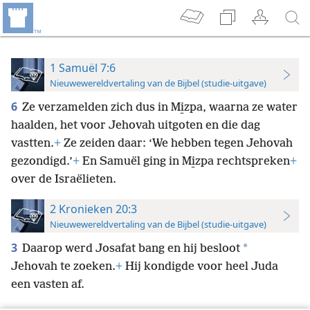
1 Samuël 7:6
Nieuwewereldvertaling van de Bijbel (studie-uitgave)
6
Ze verzamelden zich dus in Mi̱zpa, waarna ze water
haalden, het voor Jehovah uitgoten en die dag
vastten.
+
Ze zeiden daar: ‘We hebben tegen Jehovah
gezondigd.’
+
En Samuël ging in Mi̱zpa rechtspreken
+
over de Israëlieten.
2 Kronieken 20:3
Nieuwewereldvertaling van de Bijbel (studie-uitgave)
3
*
Daarop werd Josafat bang en hij besloot
Jehovah te zoeken.
+
Hij kondigde voor heel Juda
een vasten af.