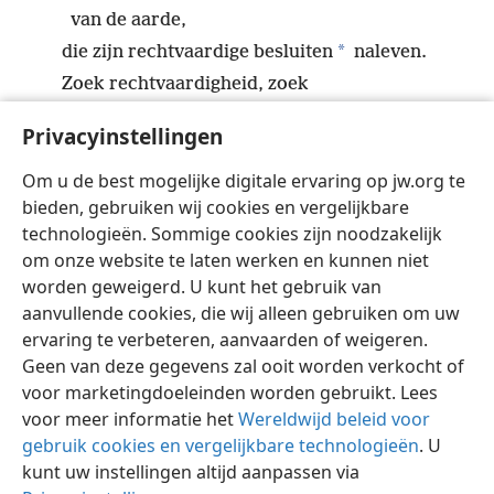
van de aarde,
*
die zijn rechtvaardige besluiten
naleven.
Zoek rechtvaardigheid, zoek
*
zachtmoedigheid.
Privacyinstellingen
*
Misschien
word je verborgen op de dag van
Jehovah’s woede.
+
Om u de best mogelijke digitale ervaring op jw.org te
bieden, gebruiken wij cookies en vergelijkbare
technologieën. Sommige cookies zijn noodzakelijk
om onze website te laten werken en kunnen niet
worden geweigerd. U kunt het gebruik van
Nederlands
Instellingen
aanvullende cookies, die wij alleen gebruiken om uw
ervaring te verbeteren, aanvaarden of weigeren.
Copyright
© 2026 Watch Tower Bible and Tract Society of Pennsylvania
Gebruiksvoorwaarden
Privacybeleid
Privacyinstellingen
Geen van deze gegevens zal ooit worden verkocht of
Inloggen
JW.ORG
voor marketingdoeleinden worden gebruikt. Lees
voor meer informatie het
Wereldwijd beleid voor
gebruik cookies en vergelijkbare technologieën
. U
kunt uw instellingen altijd aanpassen via