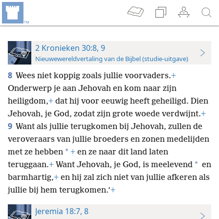
2 Kronieken 30:8, 9
Nieuwewereldvertaling van de Bijbel (studie-uitgave)
8
Wees niet koppig zoals jullie voorvaders.
+
Onderwerp je aan Jehovah en kom naar zijn
heiligdom,
+
dat hij voor eeuwig heeft geheiligd. Dien
Jehovah, je God, zodat zijn grote woede verdwijnt.
+
9
Want als jullie terugkomen bij Jehovah, zullen de
veroveraars van jullie broeders en zonen medelijden
*
met ze hebben
+
en ze naar dit land laten
*
teruggaan.
+
Want Jehovah, je God, is meelevend
en
barmhartig,
+
en hij zal zich niet van jullie afkeren als
jullie bij hem terugkomen.’
+
Jeremia 18:7, 8