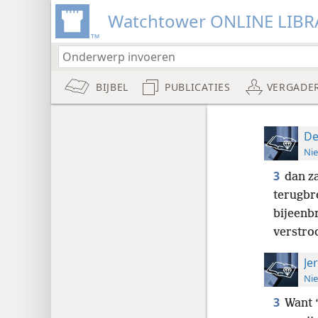
Watchtower ONLINE LIBR
BIJBEL
PUBLICATIES
VERGADE
De
Nie
3
dan z
terugbr
bijeenbr
verstro
Je
Nie
3
Want ‘