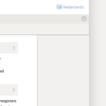
Nederlands
+
w
had
gevangenen