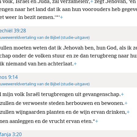
 volk, Israël en Juda, zal verzamelen’,
+
zegt Jehovah, ‘en 
engen naar het land dat ik aan hun voorouders heb gegev
et weer in bezit nemen.’”’
+
echiël 39:28
uwewereldvertaling van de Bijbel (studie-uitgave)
zullen moeten weten dat ik Jehovah ben, hun God, als ik ze
schap onder de volken stuur en ze dan terugbreng naar hu
 ik niemand van hen achterlaat.
+
os 9:14
uwewereldvertaling van de Bijbel (studie-uitgave)
al mijn volk Israël terugbrengen uit gevangenschap.
+
 zullen de verwoeste steden herbouwen en bewonen.
+
 zullen wijngaarden planten en de wijn ervan drinken,
+
inen aanleggen en de vrucht ervan eten.”
+
fanja 3:20