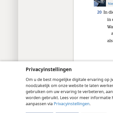
Nie
20
In di
in 
Wa
al
Privacyinstellingen
Copyright
© 2026 Watch Tower Bible and 
Om u de best mogelijke digitale ervaring op j
noodzakelijk om onze website te laten werken
gebruiken om uw ervaring te verbeteren, aan
worden gebruikt. Lees voor meer informatie 
aanpassen via
Privacyinstellingen
.