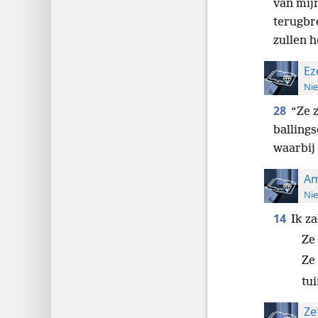
van mijn
terugbr
zullen h
Ez
Nie
28
“Ze 
balling
waarbij
Am
Nie
14
Ik z
Ze
Ze
tu
Ze