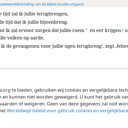
uwewereldvertaling van de Bijbel (studie-uitgave)
e tijd zal ik jullie terugbrengen,
de tijd dat ik jullie bijeenbreng.
*
nt ik zal ervoor zorgen dat jullie roem
en eer krijgen
+
o
alle volken op aarde,
s ik de gevangenen voor jullie ogen terugbreng’, zegt Jeho
Tract Society of Pennsylvania
Gebruiksvoorwaarden
Privacybeleid
Priva
w.org te bieden, gebruiken wij cookies en vergelijkbare te
 en kunnen niet worden geweigerd. U kunt het gebruik van 
vaarden of weigeren. Geen van deze gegevens zal ooit wo
het
Wereldwijd beleid voor gebruik cookies en vergelijkbar