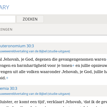
ARY
RINGEN
uteronomium 30:3
uwewereldvertaling van de Bijbel (studie-uitgave)
al Jehovah, je God, degenen die gevangengenomen waren
engen en barmhartigheid voor je tonen
+
en jullie opnieu
engen uit alle volken waaronder Jehovah, je God, jullie 
oid.
+
remia 30:3
uwewereldvertaling van de Bijbel (studie-uitgave)
luister, er komt een tijd’, verklaart Jehovah, ‘dat ik de 