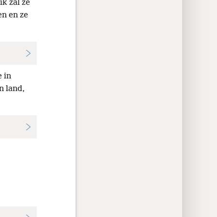
ik zal ze
en en ze
 in
n land,