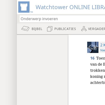
Watchtower ONLINE LIBR
BIJBEL
PUBLICATIES
VERGADE
2 
Nie
16
Toen
van de 
trokken 
koning 
achterbl