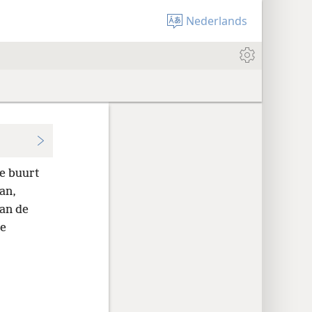
Nederlands
de buurt
an,
an de
ie