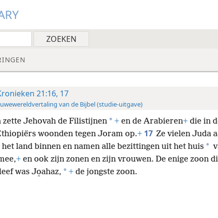
ARY
RINGEN
Kronieken 21:16, 17
uwewereldvertaling van de Bijbel (studie-uitgave)
*
 zette Jehovah de Filistijnen
+
en de Arabieren
+
die in 
17
Ethiopiërs woonden tegen Joram op.
+
Ze vielen Juda a
*
het land binnen en namen alle bezittingen uit het huis
v
mee,
+
en ook zijn zonen en zijn vrouwen. De enige zoon d
*
eef was Jo̱ahaz,
+
de jongste zoon.