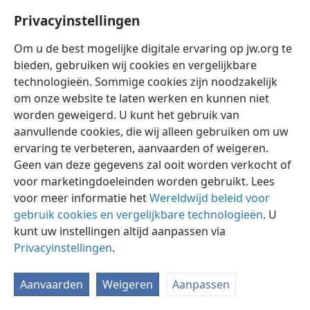
Privacyinstellingen
Om u de best mogelijke digitale ervaring op jw.org te
bieden, gebruiken wij cookies en vergelijkbare
technologieën. Sommige cookies zijn noodzakelijk
Nederlands
Instellingen
om onze website te laten werken en kunnen niet
Copyright
© 2026 Watch Tower Bible and Tract Society of Pennsylvania
worden geweigerd. U kunt het gebruik van
Gebruiksvoorwaarden
Privacybeleid
Privacyinstellingen
aanvullende cookies, die wij alleen gebruiken om uw
Inloggen
JW.ORG
ervaring te verbeteren, aanvaarden of weigeren.
Geen van deze gegevens zal ooit worden verkocht of
voor marketingdoeleinden worden gebruikt. Lees
voor meer informatie het
Wereldwijd beleid voor
gebruik cookies en vergelijkbare technologieën
. U
kunt uw instellingen altijd aanpassen via
Privacyinstellingen
.
Aanvaarden
Weigeren
Aanpassen