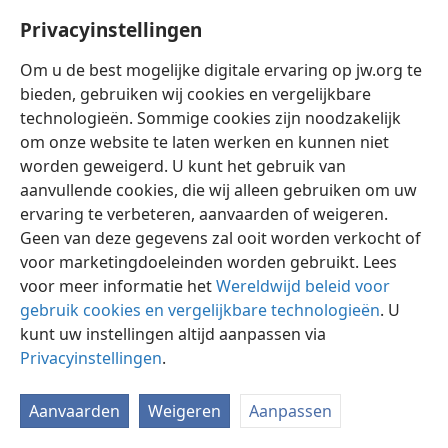
Privacyinstellingen
Om u de best mogelijke digitale ervaring op jw.org te
bieden, gebruiken wij cookies en vergelijkbare
technologieën. Sommige cookies zijn noodzakelijk
Nederlands
Instellingen
om onze website te laten werken en kunnen niet
Copyright
© 2026 Watch Tower Bible and Tract Society of Pennsylvania
worden geweigerd. U kunt het gebruik van
Gebruiksvoorwaarden
Privacybeleid
Privacyinstellingen
aanvullende cookies, die wij alleen gebruiken om uw
Inloggen
JW.ORG
ervaring te verbeteren, aanvaarden of weigeren.
Geen van deze gegevens zal ooit worden verkocht of
voor marketingdoeleinden worden gebruikt. Lees
voor meer informatie het
Wereldwijd beleid voor
gebruik cookies en vergelijkbare technologieën
. U
kunt uw instellingen altijd aanpassen via
Privacyinstellingen
.
Aanvaarden
Weigeren
Aanpassen