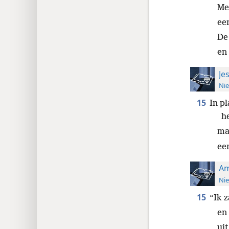
Met
een
De
en
Je
Nie
15
In p
h
maa
ee
Am
Nie
15
“Ik 
en
uit