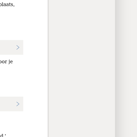
plaats,
oor je
d.’