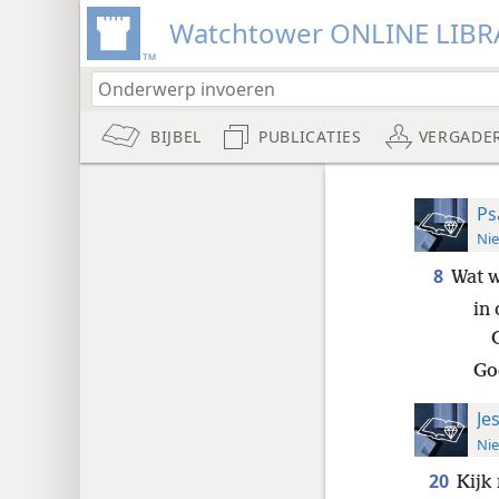
Watchtower ONLINE LIBR
BIJBEL
PUBLICATIES
VERGADE
Ps
Nie
8
Wat w
in
Go
Je
Nie
20
Kijk