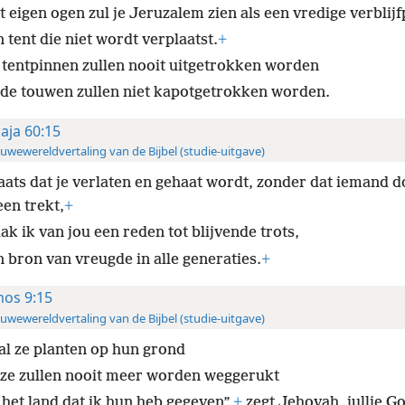
 eigen ogen zul je Jeruzalem zien als een vredige verblijf
 tent die niet wordt verplaatst.
+
 tentpinnen zullen nooit uitgetrokken worden
 de touwen zullen niet kapotgetrokken worden.
saja 60:15
uwewereldvertaling van de Bijbel (studie-uitgave)
laats dat je verlaten en gehaat wordt, zonder dat iemand d
een trekt,
+
k ik van jou een reden tot blijvende trots,
n bron van vreugde in alle generaties.
+
os 9:15
uwewereldvertaling van de Bijbel (studie-uitgave)
zal ze planten op hun grond
 ze zullen nooit meer worden weggerukt
 het land dat ik hun heb gegeven”,
+
zegt Jehovah, jullie Go