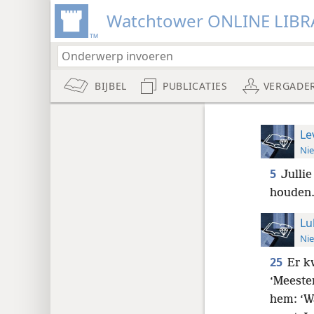
Watchtower ONLINE LIBR
BIJBEL
PUBLICATIES
VERGADE
Le
Nie
5
Jullie
houden.
Lu
Nie
25
Er k
‘Meeste
hem: ‘Wa