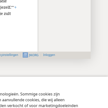
hele
ezelf.”’
+
e zult
cyinstellingen
Inloggen
JW.ORG
chnologieën. Sommige cookies zijn
aanvullende cookies, die wij alleen
rden verkocht of voor marketingdoeleinden