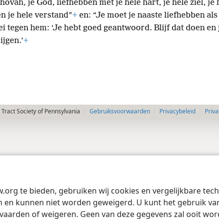
ovah, je God, liefhebben met je hele hart, je hele ziel, je 
n je hele verstand”
+
en: “Je moet je naaste liefhebben als j
ei tegen hem: ‘Je hebt goed geantwoord. Blijf dat doen en j
ijgen.’
+
Tract Society of Pennsylvania
Gebruiksvoorwaarden
Privacybeleid
Priva
w.org te bieden, gebruiken wij cookies en vergelijkbare te
 en kunnen niet worden geweigerd. U kunt het gebruik van 
vaarden of weigeren. Geen van deze gegevens zal ooit wo