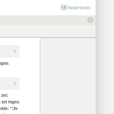
Nederlands
ingen
zei:
j zei tegen
dde: ‘“Je