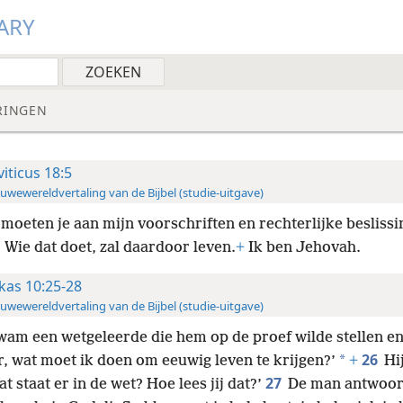
ARY
RINGEN
viticus 18:5
uwewereldvertaling van de Bijbel (studie-uitgave)
 moeten je aan mijn voorschriften en rechterlijke besliss
 Wie dat doet, zal daardoor leven.
+
Ik ben Jehovah.
kas 10:25-28
uwewereldvertaling van de Bijbel (studie-uitgave)
wam een wetgeleerde die hem op de proef wilde stellen en 
26
*
r, wat moet ik doen om eeuwig leven te krijgen?’
+
Hi
27
t staat er in de wet? Hoe lees jij dat?’
De man antwoor