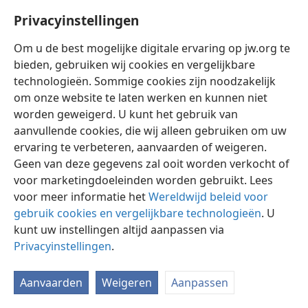
Privacyinstellingen
Om u de best mogelijke digitale ervaring op jw.org te
bieden, gebruiken wij cookies en vergelijkbare
technologieën. Sommige cookies zijn noodzakelijk
Nederlands
Instellingen
om onze website te laten werken en kunnen niet
Copyright
© 2026 Watch Tower Bible and Tract Society of Pennsylvania
worden geweigerd. U kunt het gebruik van
Gebruiksvoorwaarden
Privacybeleid
Privacyinstellingen
aanvullende cookies, die wij alleen gebruiken om uw
Inloggen
JW.ORG
ervaring te verbeteren, aanvaarden of weigeren.
Geen van deze gegevens zal ooit worden verkocht of
voor marketingdoeleinden worden gebruikt. Lees
voor meer informatie het
Wereldwijd beleid voor
gebruik cookies en vergelijkbare technologieën
. U
kunt uw instellingen altijd aanpassen via
Privacyinstellingen
.
Aanvaarden
Weigeren
Aanpassen