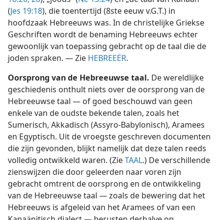
(
Jes 19:18
), die toentertijd (8ste eeuw v.G.T.) in
hoofdzaak Hebreeuws was. In de christelijke Griekse
Geschriften wordt de benaming Hebreeuws echter
gewoonlijk van toepassing gebracht op de taal die de
joden spraken. — Zie
HEBREEËR
.
Oorsprong van de Hebreeuwse taal.
De wereldlijke
geschiedenis onthult niets over de oorsprong van de
Hebreeuwse taal — of goed beschouwd van geen
enkele van de oudste bekende talen, zoals het
Sumerisch, Akkadisch (Assyro-Babylonisch), Aramees
en Egyptisch. Uit de vroegste geschreven documenten
die zijn gevonden, blijkt namelijk dat deze talen reeds
volledig ontwikkeld waren. (Zie
TAAL
.) De verschillende
zienswijzen die door geleerden naar voren zijn
gebracht omtrent de oorsprong en de ontwikkeling
van de Hebreeuwse taal — zoals de bewering dat het
Hebreeuws is afgeleid van het Aramees of van een
Kanaänitisch dialect — berusten derhalve op