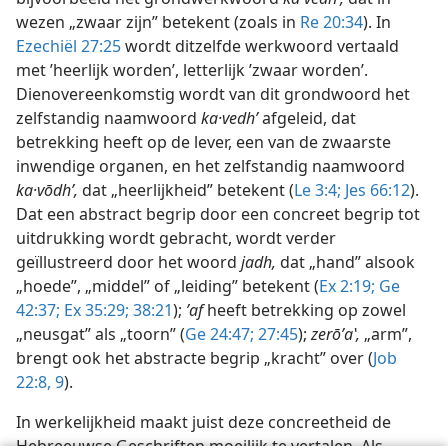
wezen „zwaar zijn” betekent (zoals in
Re 20:34
). In
Ezechiël 27:25
wordt ditzelfde werkwoord vertaald
met ’heerlijk worden’, letterlijk ’zwaar worden’.
Dienovereenkomstig wordt van dit grondwoord het
zelfstandig naamwoord
ka·vedhʹ
afgeleid, dat
betrekking heeft op de lever, een van de zwaarste
inwendige organen, en het zelfstandig naamwoord
ka·vōdhʹ,
dat „heerlijkheid” betekent (
Le 3:4;
Jes 66:12
).
Dat een abstract begrip door een concreet begrip tot
uitdrukking wordt gebracht, wordt verder
geïllustreerd door het woord
jadh,
dat „hand” alsook
„hoede”, „middel” of „leiding” betekent (
Ex 2:19;
Ge
42:37;
Ex 35:29;
38:21
);
ʼaf
heeft betrekking op zowel
„neusgat” als „toorn” (
Ge 24:47;
27:45
);
zerōʹaʽ,
„arm”,
brengt ook het abstracte begrip „kracht” over (
Job
22:8, 9
).
In werkelijkheid maakt juist deze concreetheid de
Hebreeuwse Geschriften moeilijk te vertalen. Als