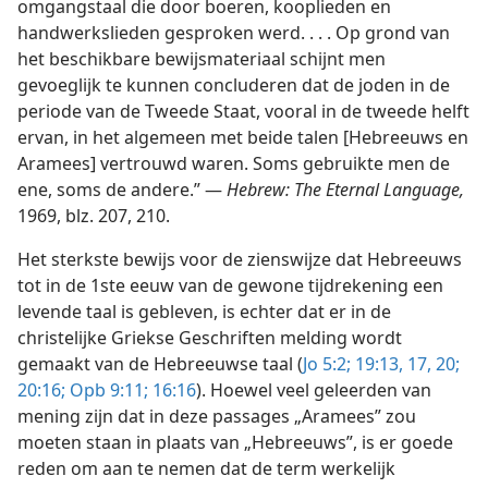
omgangstaal die door boeren, kooplieden en
handwerkslieden gesproken werd. . . . Op grond van
het beschikbare bewijsmateriaal schijnt men
gevoeglijk te kunnen concluderen dat de joden in de
periode van de Tweede Staat, vooral in de tweede helft
ervan, in het algemeen met beide talen [Hebreeuws en
Aramees] vertrouwd waren. Soms gebruikte men de
ene, soms de andere.” —
Hebrew: The Eternal Language,
1969, blz. 207, 210.
Het sterkste bewijs voor de zienswijze dat Hebreeuws
tot in de 1ste eeuw van de gewone tijdrekening een
levende taal is gebleven, is echter dat er in de
christelijke Griekse Geschriften melding wordt
gemaakt van de Hebreeuwse taal (
Jo 5:2;
19:13,
17,
20;
20:16;
Opb 9:11;
16:16
). Hoewel veel geleerden van
mening zijn dat in deze passages „Aramees” zou
moeten staan in plaats van „Hebreeuws”, is er goede
reden om aan te nemen dat de term werkelijk