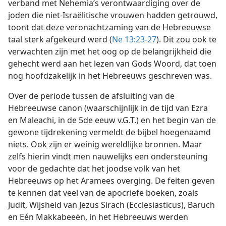
verband met Nehemia’s verontwaardiging over de
joden die niet-Israëlitische vrouwen hadden getrouwd,
toont dat deze veronachtzaming van de Hebreeuwse
taal sterk afgekeurd werd (
Ne 13:23-27
). Dit zou ook te
verwachten zijn met het oog op de belangrijkheid die
gehecht werd aan het lezen van Gods Woord, dat toen
nog hoofdzakelijk in het Hebreeuws geschreven was.
Over de periode tussen de afsluiting van de
Hebreeuwse canon (waarschijnlijk in de tijd van Ezra
en Maleachi, in de 5de eeuw v.G.T.) en het begin van de
gewone tijdrekening vermeldt de bijbel hoegenaamd
niets. Ook zijn er weinig wereldlijke bronnen. Maar
zelfs hierin vindt men nauwelijks een ondersteuning
voor de gedachte dat het joodse volk van het
Hebreeuws op het Aramees overging. De feiten geven
te kennen dat veel van de apocriefe boeken, zoals
Judit, Wijsheid van Jezus Sirach (Ecclesiasticus), Baruch
en Eén Makkabeeën, in het Hebreeuws werden