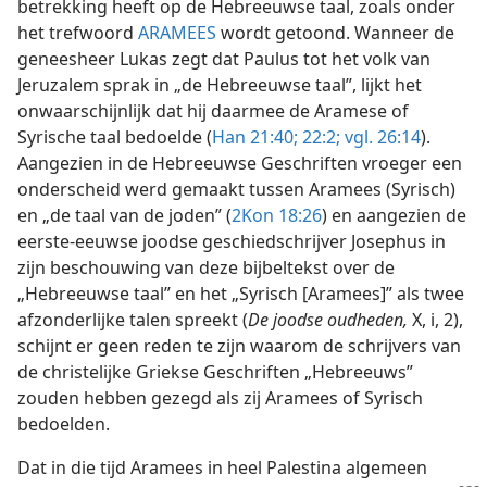
betrekking heeft op de Hebreeuwse taal, zoals onder
het trefwoord
ARAMEES
wordt getoond. Wanneer de
geneesheer Lukas zegt dat Paulus tot het volk van
Jeruzalem sprak in „de Hebreeuwse taal”, lijkt het
onwaarschijnlijk dat hij daarmee de Aramese of
Syrische taal bedoelde (
Han 21:40;
22:2;
vgl. 26:14
).
Aangezien in de Hebreeuwse Geschriften vroeger een
onderscheid werd gemaakt tussen Aramees (Syrisch)
en „de taal van de joden” (
2Kon 18:26
) en aangezien de
eerste-eeuwse joodse geschiedschrijver Josephus in
zijn beschouwing van deze bijbeltekst over de
„Hebreeuwse taal” en het „Syrisch [Aramees]” als twee
afzonderlijke talen spreekt (
De joodse oudheden,
X, i, 2),
schijnt er geen reden te zijn waarom de schrijvers van
de christelijke Griekse Geschriften „Hebreeuws”
zouden hebben gezegd als zij Aramees of Syrisch
bedoelden.
Dat in die tijd Aramees in heel Palestina algemeen