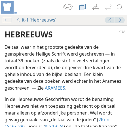
it-1 ‘Hebreeuws’
HEBREEUWS
De taal waarin het grootste gedeelte van de
geïnspireerde Heilige Schrift werd geschreven — in
totaal 39 boeken (zoals de stof in veel vertalingen
wordt onderverdeeld), die ongeveer drie kwart van de
gehele inhoud van de bijbel beslaan. Een klein
gedeelte van deze boeken werd echter in het Aramees
geschreven. — Zie
ARAMEES
.
In de Hebreeuwse Geschriften wordt de benaming
Hebreeuws niet van toepassing gebracht op de taal,
maar alleen op afzonderlijke personen. Wel wordt
gewag gemaakt van „de taal van de joden” (
2Kon
18:26,
28
), „joods” (
Ne 13:24
) en „de taal van Kanaän”