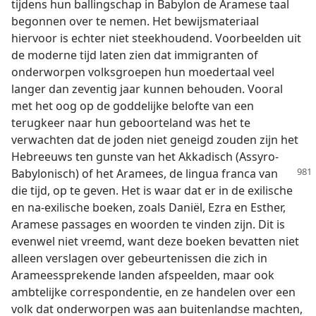
tijdens hun ballingschap in Babylon de Aramese taal
begonnen over te nemen. Het bewijsmateriaal
hiervoor is echter niet steekhoudend. Voorbeelden uit
de moderne tijd laten zien dat immigranten of
onderworpen volksgroepen hun moedertaal veel
langer dan zeventig jaar kunnen behouden. Vooral
met het oog op de goddelijke belofte van een
terugkeer naar hun geboorteland was het te
verwachten dat de joden niet geneigd zouden zijn het
Hebreeuws ten gunste van het Akkadisch (Assyro-
Babylonisch) of
het Aramees, de lingua franca van
die tijd, op te geven. Het is waar dat er in de exilische
en na-exilische boeken, zoals Daniël, Ezra en Esther,
Aramese passages en woorden te vinden zijn. Dit is
evenwel niet vreemd, want deze boeken bevatten niet
alleen verslagen over gebeurtenissen die zich in
Arameessprekende landen afspeelden, maar ook
ambtelijke correspondentie, en ze handelen over een
volk dat onderworpen was aan buitenlandse machten,