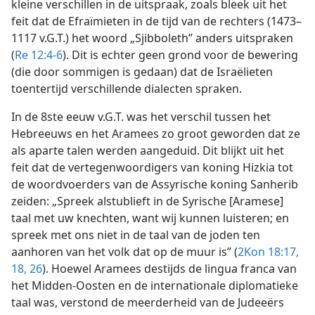
kleine verschillen in de uitspraak, zoals bleek uit het
feit dat de Efraïmieten in de tijd van de rechters (1473–
1117 v.G.T.) het woord „Sjibboleth” anders uitspraken
(
Re 12:4-6
). Dit is echter geen grond voor de bewering
(die door sommigen is gedaan) dat de Israëlieten
toentertijd verschillende dialecten spraken.
In de 8ste eeuw v.G.T. was het verschil tussen het
Hebreeuws en het Aramees zo groot geworden dat ze
als aparte talen werden aangeduid. Dit blijkt uit het
feit dat de vertegenwoordigers van koning Hizkia tot
de woordvoerders van de Assyrische koning Sanherib
zeiden: „Spreek alstublieft in de Syrische [Aramese]
taal met uw knechten, want wij kunnen luisteren; en
spreek met ons niet in de taal van de joden ten
aanhoren van het volk dat op de muur is” (
2Kon 18:17,
18,
26
). Hoewel Aramees destijds de lingua franca van
het Midden-Oosten en de internationale diplomatieke
taal was, verstond de meerderheid van de Judeeërs