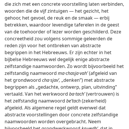
die zich met een concrete voorstelling laten verbinden,
woorden die de vijf zintuigen — het gezicht, het
gehoor, het gevoel, de reuk en de smaak — erbij
betrekken, waardoor levendige taferelen in de geest
van de toehoorder of lezer worden geschilderd. Deze
concreetheid zou volgens sommige geleerden de
reden zijn voor het ontbreken van abstracte
begrippen in het Hebreeuws. Er zijn echter in het
bijbelse Hebreeuws wel degelijk enige abstracte
zelfstandige naamwoorden. Zo wordt bijvoorbeeld het
zelfstandig naamwoord
ma·chasja·vahʹ
(afgeleid van
het grondwoord
cha·sjavʹ,
„denken”) met abstracte
begrippen als „gedachte, ontwerp, plan, uitvinding”
vertaald. Van het werkwoord
ba·tachʹ
(vertrouwen) is
het zelfstandig naamwoord
beʹtach
(zekerheid)
afgeleid. Als algemene regel geldt evenwel dat
abstracte voorstellingen door concrete zelfstandige
naamwoorden worden overgebracht. Neem
bijvoorbeeld het grondwerkwoord
ka·vedhʹ,
dat in