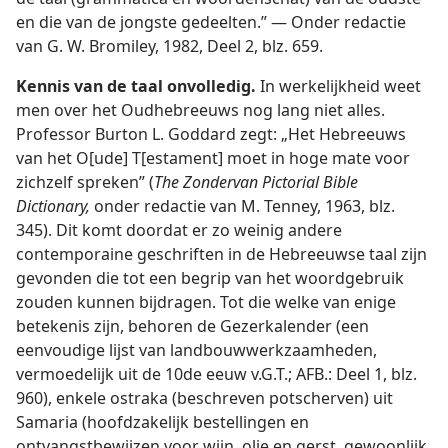
en die van de jongste gedeelten.” — Onder redactie
van G. W. Bromiley, 1982, Deel 2, blz. 659.
Kennis van de taal onvolledig.
In werkelijkheid weet
men over het Oudhebreeuws nog lang niet alles.
Professor Burton L. Goddard zegt: „Het Hebreeuws
van het O[ude] T[estament] moet in hoge mate voor
zichzelf spreken” (
The Zondervan Pictorial Bible
Dictionary,
onder redactie van M. Tenney, 1963, blz.
345). Dit komt doordat er zo weinig andere
contemporaine geschriften in de Hebreeuwse taal zijn
gevonden die tot een begrip van het woordgebruik
zouden kunnen bijdragen. Tot die welke van enige
betekenis zijn, behoren de Gezerkalender (een
eenvoudige lijst van landbouwwerkzaamheden,
vermoedelijk uit de 10de eeuw v.G.T.; AFB.: Deel 1, blz.
960), enkele ostraka (beschreven potscherven) uit
Samaria (hoofdzakelijk bestellingen en
ontvangstbewijzen voor wijn, olie en gerst, gewoonlijk