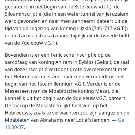
gedateerd in het begin van de 8ste eeuw v.G.T.), de
Siloaminscriptie (die in een watertunnel van Jeruzalem
werd gevonden en naar men aanneemt dateert uit de
tijd van de regering van koning Hizkia [745–717 v.G.T.])
en de Lachis-ostraka (waarschijnlijk uit de tweede helft
van de 7de eeuw v.G.T.).
Bovendien is er een Fenicische inscriptie op de
sarcofaag van koning Ahiram in Byblos (Gebal); de taal
van deze inscriptie vertoont grote overeenkomst met
het Hebreeuws en stamt naar men vermoedt uit het
begin van het 1ste millennium v.G.T. Verder is er de
Mesasteen (van de Moabitische koning Mesa), die
kennelijk uit het begin van de 9de eeuw v.G.T. dateert.
De taal op de Mesasteen lijkt heel veel op het
Hebreeuws, zoals te verwachten zou zijn aangezien de
Moabieten van Abrahams neef Lot afstamden. —
Ge
19:30-37
.