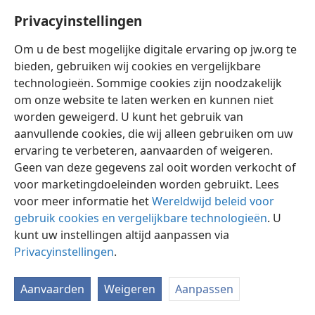
Hebreeuwse termen letterlijk worden vertaald kunnen
Privacyinstellingen
ze in de doeltaal vaak een heel andere betekenis
hebben. Bovendien heeft elke taal een andere
Om u de best mogelijke digitale ervaring op jw.org te
grammatica, waardoor het voor de vertaler een
bieden, gebruiken wij cookies en vergelijkbare
uitdaging is om de betekenis, uitdrukkingswijze en
technologieën. Sommige cookies zijn noodzakelijk
dynamiek van het Hebreeuws, vooral van zijn
om onze website te laten werken en kunnen niet
werkwoordsvormen, zuiver weer te geven.
worden geweigerd. U kunt het gebruik van
aanvullende cookies, die wij alleen gebruiken om uw
Kenmerkend voor het Hebreeuws is de beknoptheid,
ervaring te verbeteren, aanvaarden of weigeren.
mogelijk gemaakt door de zinsconstructie. Het
Geen van deze gegevens zal ooit worden verkocht of
Aramees, dat van de Semitische talen het nauwst aan
voor marketingdoeleinden worden gebruikt. Lees
het Hebreeuws verwant is, heeft in vergelijking
voor meer informatie het
Wereldwijd beleid voor
daarmee een omslachtige, wijdlopige en langdradige
gebruik cookies en vergelijkbare technologieën
. U
stijl. Bij het vertalen uit het Hebreeuws moet men vaak
kunt uw instellingen altijd aanpassen via
hulpwoorden gebruiken om het levendige, beeldende
Privacyinstellingen
.
karakter en de dynamiek van het Hebreeuwse
werkwoord volledig tot uitdrukking te brengen.
Aanvaarden
Weigeren
Aanpassen
Hoewel dit enigszins afbreuk doet aan de
beknoptheid, komen daardoor de schoonheid en de