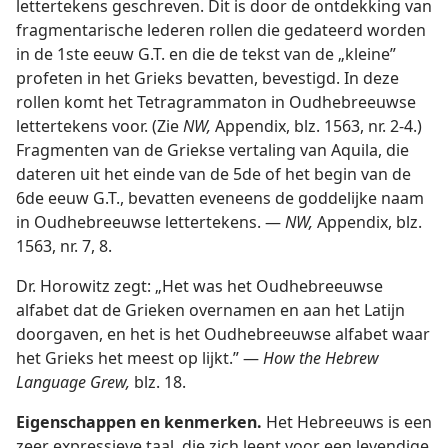
lettertekens geschreven. Dit is door de ontdekking van
fragmentarische lederen rollen die gedateerd worden
in de 1ste eeuw G.T. en die de tekst van de „kleine”
profeten in het Grieks bevatten, bevestigd. In deze
rollen komt het Tetragrammaton in Oudhebreeuwse
lettertekens voor. (Zie
NW,
Appendix, blz. 1563, nr. 2-4.)
Fragmenten van de Griekse vertaling van Aquila, die
dateren uit het einde van de 5de of het begin van de
6de eeuw G.T., bevatten eveneens de goddelijke naam
in Oudhebreeuwse lettertekens. —
NW,
Appendix, blz.
1563, nr. 7, 8.
Dr. Horowitz zegt: „Het was het Oudhebreeuwse
alfabet dat de Grieken overnamen en aan het Latijn
doorgaven, en het is het Oudhebreeuwse alfabet waar
het Grieks het meest op lijkt.” —
How the Hebrew
Language Grew,
blz. 18.
Eigenschappen en kenmerken.
Het Hebreeuws is een
zeer expressieve taal, die zich leent voor een levendige