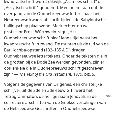
kwadraatschrift wordt dikwijls „Aramees schrift” of
„Assyrisch schrift” genoemd. Men neemt aan dat de
overgang van de Oudhebreeuwse letters naar het
Hebreeuwse kwadraatschrift tijdens de Babylonische
ballingschap plaatsvond. Merk echter op wat
professor Ernst Würthwein zegt: „Het
Oudhebreeuwse schrift bleef lange tijd naast het
kwadraatschrift in zwang. De munten uit de tijd van de
Bar Kochba-opstand (132–135 A.D.) dragen
Oudhebreeuwse lettertekens. Onder de teksten die in
de grotten bij de Dode Zee werden gevonden, zijn er
ook enkele die in Oudhebreeuws schrift geschreven
zijn.” —
The Text of the Old Testament,
1979, blz. 5.
Volgens de gegevens van Origenes, een christelijke
schrijver uit de 2de en 3de eeuw G.T., werd het
Tetragrammaton, de heilige naam Jehovah,
in de
correctere afschriften van de Griekse vertalingen van
de Hebreeuwse Geschriften in Oudhebreeuwse