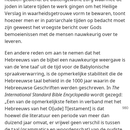
joden in latere tijden te werk gingen om het Heilige
Verslag in waarheidsgetrouwe vorm te bewaren, toont
hoezeer men er in patriarchale tijden op bedacht moet
zijn geweest het vroegste bericht over Gods
bemoeienissen met de mensen nauwkeurig over te
leveren.
Een andere reden om aan te nemen dat het
Hebreeuws van de bijbel een nauwkeurige weergave is
van de ’ene taal’ uit de tijd voor de Babylonische
spraakverwarring, is de opmerkelijke stabiliteit die de
Hebreeuwse taal behield in de 1000 jaar waarin de
Hebreeuwse Geschriften werden geschreven. In
The
International Standard Bible Encyclopedia
wordt gezegd:
„Een van de opmerkelijkste feiten in verband met het
Hebreeuws van het O[ude] T[estament] is dat
hoewel die literatuur een periode van meer dan
duizend jaar omvat, er vrijwel geen verschil is tussen
de taal (grammatica en woordenschat) van de oudste