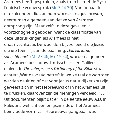
Aramees heeft gesproken, zoals toen hij met de Syro-
Fenicische vrouw sprak (
Mr 7:24-30
). Van bepaalde
uitdrukkingen die aan hem worden toegeschreven,
neemt men algemeen aan dat ze van Aramese
oorsprong zijn. Maar zelfs in deze gevallen is
voorzichtigheid geboden, want de classificatie van
deze uitdrukkingen als Aramees is niet
onaanvechtbaar. De woorden bijvoorbeeld die Jezus
uitriep toen hij aan de paal hing,
„Eli, Eli, lama
sabachthani?”
(
Mt 27:46;
Mr 15:34
), worden algemeen
als Aramees beschouwd, misschien een Galilees
dialect. In
The Interpreter’s Dictionary of the Bible
staat
echter: „Wat de vraag betreft in welke taal de woorden
werden geuit en of het voor Jezus natuurlijker zou zijn
geweest zich in het Hebreeuws of in het Aramees uit
te drukken, daarover zijn de meningen verdeeld. . . .
Uit documenten blijkt dat er in de eerste eeuw A.D. in
Palestina wellicht een enigszins door het Aramees
beïnvloede vorm van Hebreeuws gangbaar was”