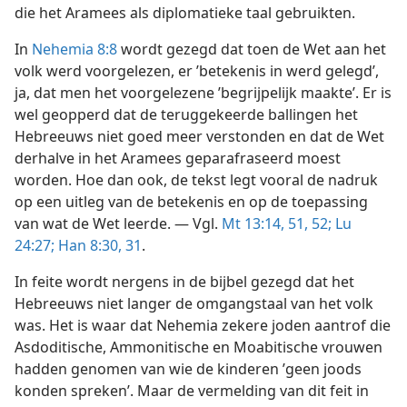
die het Aramees als diplomatieke taal gebruikten.
In
Nehemia 8:8
wordt gezegd dat toen de Wet aan het
volk werd voorgelezen, er ’betekenis in werd gelegd’,
ja, dat men het voorgelezene ’begrijpelijk maakte’. Er is
wel geopperd dat de teruggekeerde ballingen het
Hebreeuws niet goed meer verstonden en dat de Wet
derhalve in het Aramees geparafraseerd moest
worden. Hoe dan ook, de tekst legt vooral de nadruk
op een uitleg van de betekenis en op de toepassing
van wat de Wet leerde. — Vgl.
Mt 13:14,
51, 52;
Lu
24:27;
Han 8:30, 31
.
In feite wordt nergens in de bijbel gezegd dat het
Hebreeuws niet langer de omgangstaal van het volk
was. Het is waar dat Nehemia zekere joden aantrof die
Asdoditische, Ammonitische en Moabitische vrouwen
hadden genomen van wie de kinderen ’geen joods
konden spreken’. Maar de vermelding van dit feit in