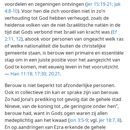
voordelen en zegeningen ontvingen (
Jer 15:19-21;
Jak
4:8-10
). Voor hen die zich voordien niet in zo’n
verhouding tot God hebben verheugd, zoals de
heidense volken van de niet-Israëlitische natiën in de
tijd dat Gods verbond met Israël van kracht was (
Ef
2:11, 12
), alsook voor personen van ongeacht welk ras
of welke nationaliteit die buiten de christelijke
gemeente staan, is berouw een primaire en essentiële
stap om in een juiste positie voor het aangezicht van
God te komen, met eeuwig leven in het vooruitzicht.
—
Han 11:18;
17:30;
20:21
.
Berouw is niet beperkt tot afzonderlijke personen.
Ook in collectieve zin kan er sprake zijn van berouw.
Zo had Jona’s prediking tot gevolg dat de gehele stad
Nineve, van de koning tot „de geringste onder hen”,
berouw had, want in Gods ogen waren zij allen
medeplichtig aan het kwaad (
Jon 3:5-9
; vgl.
Jer 18:7, 8
).
En op aandringen van Ezra erkende de gehele