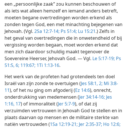
een „persoonlijke zaak” zou kunnen beschouwen of
als iets wat alleen hemzelf en iemand anders betreft,
moeten begane overtredingen worden erkend als
zonden tegen God, een met minachting bejegenen van
Jehovah. (Vgl.
2Sa 12:7-14;
Ps 51:4;
Lu 15:21
.) Zelfs in
het geval van overtredingen die in onwetendheid of bij
vergissing worden begaan, moet worden erkend dat
men zich daardoor schuldig maakt tegenover de
Soevereine Heerser, Jehovah God. — Vgl.
Le 5:17-19;
Ps
51:5, 6;
119:67;
1Ti 1:13-16
.
Het werk van de profeten had grotendeels ten doel
Israël van zijn zonde te overtuigen (
Jes 58:1, 2;
Mi 3:8-
11
), of het nu ging om afgoderij (
Ez 14:6
), onrecht,
onderdrukking van medemensen (
Jer 34:14-16;
Jes
1:16, 17
) of immoraliteit (
Jer 5:7-9
), of dat zij
verzuimden vertrouwen in Jehovah God te stellen en in
plaats daarvan op mensen en de militaire sterkte van
natiën vertrouwden (
1Sa 12:19-21;
Jer 2:35-37;
Ho 12:6;