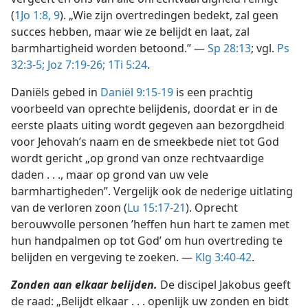
(
1Jo 1:8, 9
). „Wie zijn overtredingen bedekt, zal geen
succes hebben, maar wie ze belijdt en laat, zal
barmhartigheid worden betoond.” —
Sp 28:13
; vgl.
Ps
32:3-5;
Joz 7:19-26;
1Ti 5:24
.
Daniëls gebed in
Daniël 9:15-19
is een prachtig
voorbeeld van oprechte belijdenis, doordat er in de
eerste plaats uiting wordt gegeven aan bezorgdheid
voor Jehovah’s naam en de smeekbede niet tot God
wordt gericht „op grond van onze rechtvaardige
daden . . ., maar op grond van uw vele
barmhartigheden”. Vergelijk ook de nederige uitlating
van de verloren zoon (
Lu 15:17-21
). Oprecht
berouwvolle personen ’heffen hun hart te zamen met
hun handpalmen op tot God’ om hun overtreding te
belijden en vergeving te zoeken. —
Klg 3:40-42
.
Zonden aan elkaar belijden.
De discipel Jakobus geeft
de raad: „Belijdt elkaar . . . openlijk uw zonden en bidt