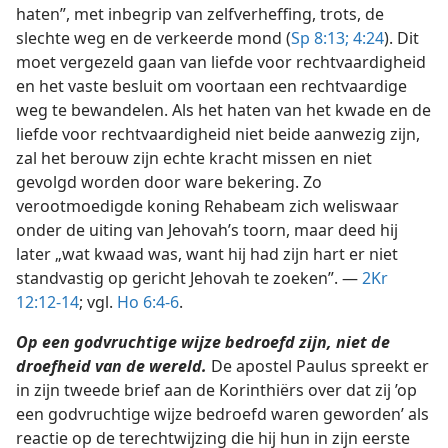
haten”, met inbegrip van zelfverheffing, trots, de
slechte weg en de verkeerde mond (
Sp 8:13;
4:24
). Dit
moet vergezeld gaan van liefde voor rechtvaardigheid
en het vaste besluit om voortaan een rechtvaardige
weg te bewandelen. Als het haten van het kwade en de
liefde voor rechtvaardigheid niet beide aanwezig zijn,
zal het berouw zijn echte kracht missen en niet
gevolgd worden door ware bekering. Zo
verootmoedigde koning Rehabeam zich weliswaar
onder de uiting van Jehovah’s toorn, maar deed hij
later „wat kwaad was, want hij had zijn hart er niet
standvastig op gericht Jehovah te zoeken”. —
2Kr
12:12-14
; vgl.
Ho 6:4-6
.
Op een godvruchtige wijze bedroefd zijn, niet de
droefheid van de wereld.
De apostel Paulus spreekt er
in zijn tweede brief aan de Korinthiërs over dat zij ’op
een godvruchtige wijze bedroefd waren geworden’ als
reactie op de terechtwijzing die hij hun in zijn eerste