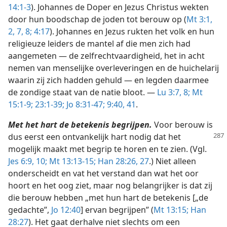
14:1-3
). Johannes de Doper en Jezus Christus wekten
door hun boodschap de joden tot berouw op (
Mt 3:1,
2,
7, 8;
4:17
). Johannes en Jezus rukten het volk en hun
religieuze leiders de mantel af die men zich had
aangemeten — de zelfrechtvaardigheid, het in acht
nemen van menselijke overleveringen en de huichelarij
waarin zij zich hadden gehuld — en legden daarmee
de zondige staat van de natie bloot. —
Lu 3:7, 8;
Mt
15:1-9;
23:1-39;
Jo 8:31-47;
9:40, 41
.
Met het hart de betekenis begrijpen.
Voor berouw is
dus eerst een ontvankelijk hart nodig
dat het
mogelijk maakt met begrip te horen en te zien. (Vgl.
Jes 6:9, 10;
Mt 13:13-15;
Han 28:26, 27
.) Niet alleen
onderscheidt en vat het verstand dan wat het oor
hoort en het oog ziet, maar nog belangrijker is dat zij
die berouw hebben „met hun hart de betekenis [„de
gedachte”,
Jo 12:40
] ervan begrijpen” (
Mt 13:15;
Han
28:27
). Het gaat derhalve niet slechts om een