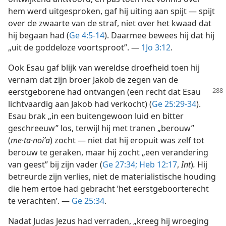
hem werd uitgesproken, gaf hij uiting aan spijt — spijt
over de zwaarte van de straf, niet over het kwaad dat
hij begaan had (
Ge 4:5-14
). Daarmee bewees hij dat hij
„uit de goddeloze voortsproot”. —
1Jo 3:12
.
Ook Esau gaf blijk van wereldse droefheid toen hij
vernam dat zijn broer Jakob de zegen van de
eerstgeborene had ontvangen (een recht dat
Esau
lichtvaardig aan Jakob had verkocht) (
Ge 25:29-34
).
Esau brak „in een buitengewoon luid en bitter
geschreeuw” los, terwijl hij met tranen „berouw”
(
me·ta·noiʹa
) zocht — niet dat hij eropuit was zelf tot
berouw te geraken, maar hij zocht „een verandering
van geest” bij zijn vader (
Ge 27:34;
Heb 12:17
,
Int
)
.
Hij
betreurde zijn verlies, niet de materialistische houding
die hem ertoe had gebracht ’het eerstgeboorterecht
te verachten’. —
Ge 25:34
.
Nadat Judas Jezus had verraden, „kreeg hij wroeging