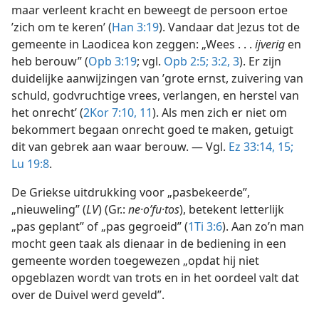
maar verleent kracht en beweegt de persoon ertoe
’zich om te keren’ (
Han 3:19
). Vandaar dat Jezus tot de
gemeente in Laodicea kon zeggen: „Wees . . .
ijverig
en
heb berouw” (
Opb 3:19
; vgl.
Opb 2:5;
3:2, 3
). Er zijn
duidelijke aanwijzingen van ’grote ernst, zuivering van
schuld, godvruchtige vrees, verlangen, en herstel van
het onrecht’ (
2Kor 7:10, 11
). Als men zich er niet om
bekommert begaan onrecht goed te maken, getuigt
dit van gebrek aan waar berouw. — Vgl.
Ez 33:14, 15;
Lu 19:8
.
De Griekse uitdrukking voor „pasbekeerde”,
„nieuweling” (
LV
) (Gr.:
ne·oʹfu·tos
), betekent letterlijk
„pas geplant” of „pas gegroeid” (
1Ti 3:6
). Aan zo’n man
mocht geen taak als dienaar in de bediening in een
gemeente worden toegewezen „opdat hij niet
opgeblazen wordt van trots en in het oordeel valt dat
over de Duivel werd geveld”.