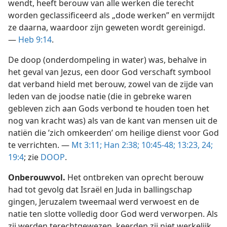
wendt, heeft berouw van alle werken die terecht
worden geclassificeerd als „dode werken” en vermijdt
ze daarna, waardoor zijn geweten wordt gereinigd.
—
Heb 9:14
.
De doop (onderdompeling in water) was, behalve in
het geval van Jezus, een door God verschaft symbool
dat verband hield met berouw, zowel van de zijde van
leden van de joodse natie (die in gebreke waren
gebleven zich aan Gods verbond te houden toen het
nog van kracht was) als van de kant van mensen uit de
natiën die ’zich omkeerden’ om heilige dienst voor God
te verrichten. —
Mt 3:11;
Han 2:38;
10:45-48;
13:23, 24;
19:4
; zie
DOOP
.
Onberouwvol.
Het ontbreken van oprecht berouw
had tot gevolg dat Israël en Juda in ballingschap
gingen, Jeruzalem tweemaal werd verwoest en de
natie ten slotte volledig door God werd verworpen. Als
zij werden terechtgewezen, keerden zij niet werkelijk