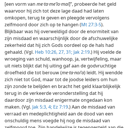
[een vorm van
me·ta·meʹlo·mai
]”, probeerde het geld
waarvoor hij zich tot deze lage daad had laten
omkopen, terug te geven en pleegde vervolgens
zelfmoord door zich op te hangen (
Mt 27:3-5
).
Blijkbaar was hij overweldigd door de enormiteit van
zijn misdaad en waarschijnlijk door de afschuwelijke
zekerheid dat hij zich Gods oordeel op de hals had
gehaald. (Vgl.
Heb 10:26, 27,
31;
Jak 2:19
.) Hij voelde de
wroeging van schuld, wanhoop, ja, vertwijfeling, maar
uit niets blijkt dat hij uiting gaf aan de godvruchtige
droefheid die tot berouw (
me·ta·noiʹa
) leidt. Hij wendde
zich niet tot God, maar tot de joodse leiders om hun
zijn zonde te belijden en bracht het geld klaarblijkelijk
terug in de verkeerde veronderstelling dat hij
daardoor zijn misdaad enigermate ongedaan kon
maken. (Vgl.
Jak 5:3, 4;
Ez 7:19
.) Aan de misdaad van
verraad en medeplichtigheid aan de dood van een
onschuldig mens voegde hij nog de misdaad van
zelfmoord toe. Zijn handelwijze is tegengesteld aan die