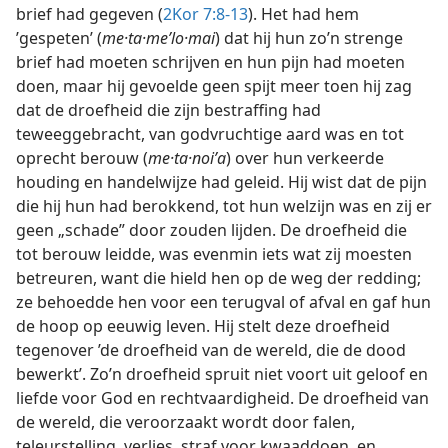
brief had gegeven (
2Kor 7:8-13
). Het had hem
’gespeten’ (
me·ta·meʹlo·mai
) dat hij hun zo’n strenge
brief had moeten schrijven en hun pijn had moeten
doen, maar hij gevoelde geen spijt meer toen hij zag
dat de droefheid die zijn bestraffing had
teweeggebracht, van godvruchtige aard was en tot
oprecht berouw (
me·ta·noiʹa
) over hun verkeerde
houding en handelwijze had geleid. Hij wist dat de pijn
die hij hun had berokkend, tot hun welzijn was en zij er
geen „schade” door zouden lijden. De droefheid die
tot berouw leidde, was evenmin iets wat zij moesten
betreuren, want die hield hen op de weg der redding;
ze behoedde hen voor een terugval of afval en gaf hun
de hoop op eeuwig leven. Hij stelt deze droefheid
tegenover ’de droefheid van de wereld, die de dood
bewerkt’. Zo’n droefheid spruit niet voort uit geloof en
liefde voor God en rechtvaardigheid. De droefheid van
de wereld, die veroorzaakt wordt door falen,
teleurstelling, verlies, straf voor kwaaddoen, en