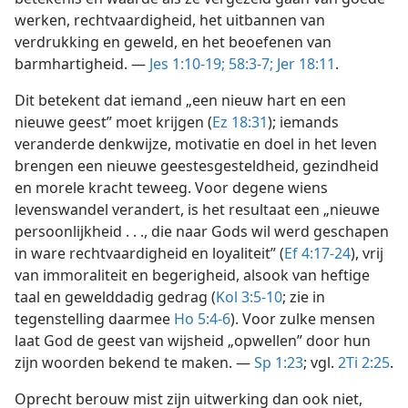
werken, rechtvaardigheid, het uitbannen van
verdrukking en geweld, en het beoefenen van
barmhartigheid. —
Jes 1:10-19;
58:3-7;
Jer 18:11
.
Dit betekent dat iemand „een nieuw hart en een
nieuwe geest” moet krijgen (
Ez 18:31
); iemands
veranderde denkwijze, motivatie en doel in het leven
brengen een nieuwe geestesgesteldheid, gezindheid
en morele kracht teweeg. Voor degene wiens
levenswandel verandert, is het resultaat een „nieuwe
persoonlijkheid . . ., die naar Gods wil werd geschapen
in ware rechtvaardigheid en loyaliteit” (
Ef 4:17-24
), vrij
van immoraliteit en begerigheid, alsook van heftige
taal en gewelddadig gedrag (
Kol 3:5-10
; zie in
tegenstelling daarmee
Ho 5:4-6
). Voor zulke mensen
laat God de geest van wijsheid „opwellen” door hun
zijn woorden bekend te maken. —
Sp 1:23
; vgl.
2Ti 2:25
.
Oprecht berouw mist zijn uitwerking dan ook niet,