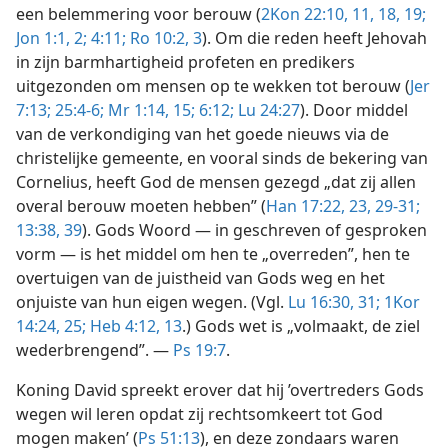
een belemmering voor berouw (
2Kon 22:10, 11,
18, 19;
Jon 1:1, 2;
4:11;
Ro 10:2, 3
). Om die reden heeft Jehovah
in zijn barmhartigheid profeten en predikers
uitgezonden om mensen op te wekken tot berouw (
Jer
7:13;
25:4-6;
Mr 1:14, 15;
6:12;
Lu 24:27
). Door middel
van de verkondiging van het goede nieuws via de
christelijke gemeente, en vooral sinds de bekering van
Cornelius, heeft God de mensen gezegd „dat zij allen
overal berouw moeten hebben” (
Han 17:22, 23,
29-31;
13:38, 39
). Gods Woord — in geschreven of gesproken
vorm — is het middel om hen te „overreden”, hen te
overtuigen van de juistheid van Gods weg en het
onjuiste van hun eigen wegen. (Vgl.
Lu 16:30, 31;
1Kor
14:24, 25;
Heb 4:12, 13
.) Gods wet is „volmaakt, de ziel
wederbrengend”. —
Ps 19:7
.
Koning David spreekt erover dat hij ’overtreders Gods
wegen wil leren opdat zij rechtsomkeert tot God
mogen maken’ (
Ps 51:13
), en deze zondaars waren