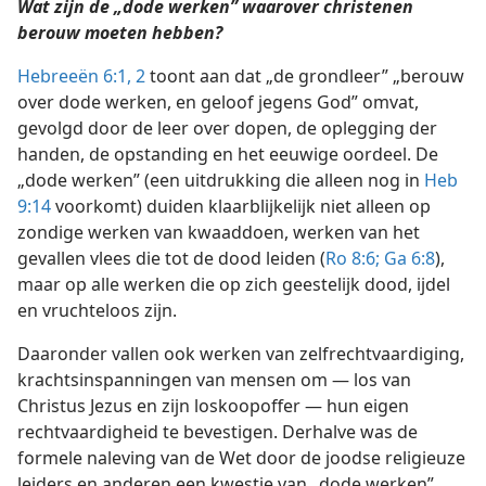
Wat zijn de „dode werken” waarover christenen
berouw moeten hebben?
Hebreeën 6:1, 2
toont aan dat „de grondleer” „berouw
over dode werken, en geloof jegens God” omvat,
gevolgd door de leer over dopen, de oplegging der
handen, de opstanding en het eeuwige oordeel. De
„dode werken” (een uitdrukking die alleen nog in
Heb
9:14
voorkomt) duiden klaarblijkelijk niet alleen op
zondige werken van kwaaddoen, werken van het
gevallen vlees die tot de dood leiden (
Ro 8:6;
Ga 6:8
),
maar op alle werken die op zich geestelijk dood, ijdel
en vruchteloos zijn.
Daaronder vallen ook werken van zelfrechtvaardiging,
krachtsinspanningen van mensen om — los van
Christus Jezus en zijn loskoopoffer — hun eigen
rechtvaardigheid te bevestigen. Derhalve was de
formele naleving van de Wet door de joodse religieuze
leiders en anderen een kwestie van „dode werken”