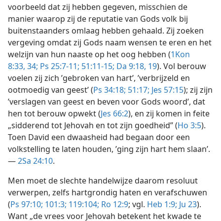
voorbeeld dat zij hebben gegeven, misschien de
manier waarop zij de reputatie van Gods volk bij
buitenstaanders omlaag hebben gehaald. Zij zoeken
vergeving omdat zij Gods naam wensen te eren en het
welzijn van hun naaste op het oog hebben (
1Kon
8:33, 34;
Ps 25:7-11;
51:11-15;
Da 9:18, 19
). Vol berouw
voelen zij zich ’gebroken van hart’, ’verbrijzeld en
ootmoedig van geest’ (
Ps 34:18;
51:17;
Jes 57:15
); zij zijn
’verslagen van geest en beven voor Gods woord’, dat
hen tot berouw opwekt (
Jes 66:2
), en zij komen in feite
„sidderend tot Jehovah en tot zijn goedheid” (
Ho 3:5
).
Toen David een dwaasheid had begaan door een
volkstelling te laten houden, ’ging zijn hart hem slaan’.
—
2Sa 24:10
.
Men moet de slechte handelwijze daarom resoluut
verwerpen, zelfs hartgrondig haten en verafschuwen
(
Ps 97:10;
101:3;
119:104;
Ro 12:9
; vgl.
Heb 1:9;
Ju 23
).
Want „de vrees voor Jehovah betekent het kwade te