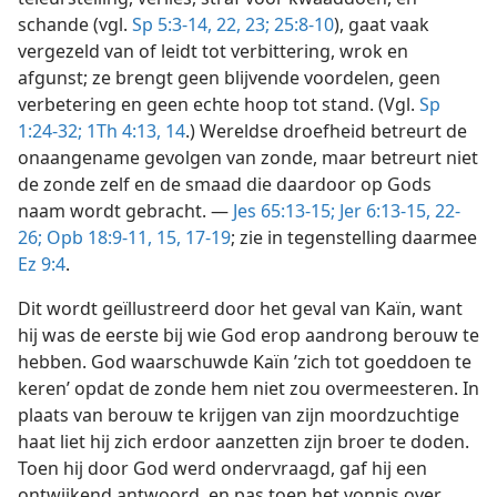
schande (vgl.
Sp 5:3-14,
22, 23;
25:8-10
), gaat vaak
vergezeld van of leidt tot verbittering, wrok en
afgunst; ze brengt geen blijvende voordelen, geen
verbetering en geen echte hoop tot stand. (Vgl.
Sp
1:24-32;
1Th 4:13, 14
.) Wereldse droefheid betreurt de
onaangename gevolgen van zonde, maar betreurt niet
de zonde zelf en de smaad die daardoor op Gods
naam wordt gebracht. —
Jes 65:13-15;
Jer 6:13-15,
22-
26;
Opb 18:9-11,
15,
17-19
; zie in tegenstelling daarmee
Ez 9:4
.
Dit wordt geïllustreerd door het geval van Kaïn, want
hij was de eerste bij wie God erop aandrong berouw te
hebben. God waarschuwde Kaïn ’zich tot goeddoen te
keren’ opdat de zonde hem niet zou overmeesteren. In
plaats van berouw te krijgen van zijn moordzuchtige
haat liet hij zich erdoor aanzetten zijn broer te doden.
Toen hij door God werd ondervraagd, gaf hij een
ontwijkend antwoord, en pas toen het vonnis over