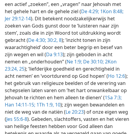
een actief „zoeken”, een „vragen” naar Jehovah met
het gehele hart en de gehele ziel (
De 4:29;
1Kon 8:48;
Jer 29:12-14
). Dit betekent noodzakelijkerwijs het
zoeken van Gods gunst door te ’luisteren naar zijn
stem’, zoals die in zijn Woord tot uitdrukking wordt
gebracht (
De 4:30;
30:2,
8
); ’inzicht tonen in zijn
waarachtigheid’ door een beter begrip en besef van
zijn wegen en wil (
Da 9:13
); zijn geboden in acht
nemen en „onderhouden” (
Ne 1:9;
De 30:10;
2Kon
23:24, 25
); ’liefderijke goedheid en gerechtigheid in
acht nemen’ en ’voortdurend op God hopen’ (
Ho 12:6
);
het gebruik van religieuze beelden of de verering van
schepselen laten varen om ’het hart onwankelbaar op
Jehovah te richten en hem alleen te dienen’ (
1Sa 7:3;
Han 14:11-15;
1Th 1:9, 10
); zijn wegen bewandelen en
niet de weg van de natiën (
Le 20:23
) of onze eigen weg
(
Jes 55:6-8
). Gebeden, slachtoffers, vasten en het vieren
van heilige feesten hebben voor God alleen dan
betekenis en waarde als ze vergezeld gaan van goede