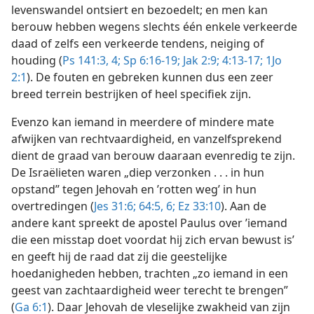
levenswandel ontsiert en bezoedelt; en men kan
berouw hebben wegens slechts één enkele verkeerde
daad of zelfs een verkeerde tendens, neiging of
houding (
Ps 141:3, 4;
Sp 6:16-19;
Jak 2:9;
4:13-17;
1Jo
2:1
). De fouten en gebreken kunnen dus een zeer
breed terrein bestrijken of heel specifiek zijn.
Evenzo kan iemand in meerdere of mindere mate
afwijken van rechtvaardigheid, en vanzelfsprekend
dient de graad van berouw daaraan evenredig te zijn.
De Israëlieten waren „diep verzonken . . . in hun
opstand” tegen Jehovah en ’rotten weg’ in hun
overtredingen (
Jes 31:6;
64:5, 6;
Ez 33:10
). Aan de
andere kant spreekt de apostel Paulus over ’iemand
die een misstap doet voordat hij zich ervan bewust is’
en geeft hij de raad dat zij die geestelijke
hoedanigheden hebben, trachten „zo iemand in een
geest van zachtaardigheid weer terecht te brengen”
(
Ga 6:1
). Daar Jehovah de vleselijke zwakheid van zijn