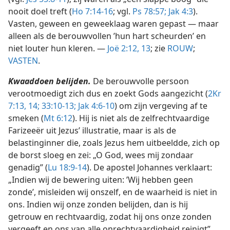
nooit doel treft (
Ho 7:14-16
; vgl.
Ps 78:57;
Jak 4:3
).
Vasten, geween en geweeklaag waren gepast — maar
alleen als de berouwvollen ’hun hart scheurden’ en
niet louter hun kleren. —
Joë 2:12, 13
; zie
ROUW
;
VASTEN
.
Kwaaddoen belijden.
De berouwvolle persoon
verootmoedigt zich dus en zoekt Gods aangezicht (
2Kr
7:13, 14;
33:10-13;
Jak 4:6-10
) om zijn vergeving af te
smeken (
Mt 6:12
). Hij is niet als de zelfrechtvaardige
Farizeeër uit Jezus’ illustratie, maar is als de
belastinginner die, zoals Jezus hem uitbeeldde, zich op
de borst sloeg en zei: „O God, wees mij zondaar
genadig” (
Lu 18:9-14
). De apostel Johannes verklaart:
„Indien wij de bewering uiten: ’Wij hebben geen
zonde’, misleiden wij onszelf, en de waarheid is niet in
ons. Indien wij onze zonden belijden, dan is hij
getrouw en rechtvaardig, zodat hij ons onze zonden
vergeeft en ons van alle onrechtvaardigheid reinigt”