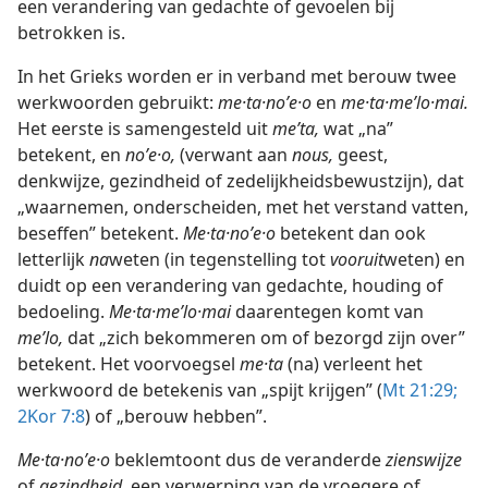
een verandering van gedachte of gevoelen bij
betrokken is.
In het Grieks worden er in verband met berouw twee
werkwoorden gebruikt:
me·ta·noʹe·o
en
me·ta·meʹlo·mai.
Het eerste is samengesteld uit
meʹta,
wat „na”
betekent, en
noʹe·o,
(verwant aan
nous,
geest,
denkwijze, gezindheid of zedelijkheidsbewustzijn), dat
„waarnemen, onderscheiden, met het verstand vatten,
beseffen” betekent.
Me·ta·noʹe·o
betekent dan ook
letterlijk
na
weten (in tegenstelling tot
vooruit
weten) en
duidt op een verandering van gedachte, houding of
bedoeling.
Me·ta·meʹlo·mai
daarentegen komt van
meʹlo,
dat „zich bekommeren om of bezorgd zijn over”
betekent. Het voorvoegsel
me·ta
(na) verleent het
werkwoord de betekenis van „spijt krijgen” (
Mt 21:29;
2Kor 7:8
) of „berouw hebben”.
Me·ta·noʹe·o
beklemtoont dus de veranderde
zienswijze
of
gezindheid,
een verwerping van de vroegere of