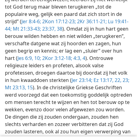
tot God terug maar bleven terugkeren „tot de
populaire weg, gelijk een paard dat zich stort in de
strijd” (
Jer 8:4-6;
2Kon 17:12-23;
2Kr 36:11-21;
Lu 19:41-
44;
Mt 21:33-43;
23:37, 38
). Omdat zij in hun hart geen
berouw wilden hebben en niet wilden „terugkeren”,
verschafte datgene wat zij hoorden en zagen, hun
geen begrip en kennis; er lag een „sluier” over hun
hart (
Jes 6:9, 10;
2Kor 3:12-18;
4:3, 4
). Ontrouwe
religieuze leiders en profeten, alsook valse
profetessen, droegen daartoe bij doordat zij het volk
in hun kwaaddoen sterkten (
Jer 23:14;
Ez 13:17,
22, 23;
Mt 23:13,
15
). In de christelijke Griekse Geschriften
werd voorzegd dat een toekomstig goddelijk optreden
om mensen terecht te wijzen en hen tot berouw op te
wekken, evenzo door velen afgewezen zou worden.
De dingen die zij zouden ondergaan, zouden hen
slechts verharden en zozeer verbitteren dat zij God
zouden lasteren, ook al zou hun eigen verwerping van