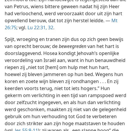
van Petrus, wiens bittere geween nadat hij zijn Heer
had verloochend, werd veroorzaakt door uit zijn hart
opwellend berouw, dat tot zijn herstel leidde. —
Mt
26:75
; vgl.
Lu 22:31, 32
.
Spijt, wroeging en tranen zijn dus op zich geen bewijs
van oprecht berouw; de
beweegreden
van het hart is
doorslaggevend. Hosea kondigt Jehovah’s openlijke
veroordeling van Israël aan, want in hun benauwdheid
riepen zij „niet tot [hem] om hulp met hun hart,
hoewel zij bleven jammeren op hun bed. Wegens hun
koren en zoete wijn bleven zij rondhangen . . . En zij
keerden voorts terug, niet tot iets hogers.” Hun
gekerm om verlichting in een tijd van rampspoed werd
door zelfzucht ingegeven, en als hun dan verlichting
werd geschonken, maakten zij niet van de gelegenheid
gebruik om hun verhouding tot God te verbeteren
door zich strikter aan zijn hoge maatstaven te houden
(vgl.
Jes 55:8-11
); zij waren als „een slappe boog” die