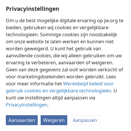
zijn rechtvaardige wegen de wortel en de eigenlijke
Privacyinstellingen
oorzaak van al hun moeilijkheden en plagen vormen
(
Opb 9:20, 21;
16:9,
11
). Zulke mensen ’stapelen
Om u de best mogelijke digitale ervaring op jw.org te
gramschap voor zichzelf op tegen de dag dat Gods
bieden, gebruiken wij cookies en vergelijkbare
oordeel wordt geopenbaard’. —
Ro 2:5
.
technologieën. Sommige cookies zijn noodzakelijk
Geen berouw meer mogelijk.
om onze website te laten werken en kunnen niet
Zij die „moedwillig zonde
beoefenen” na de nauwkeurige kennis van de
worden geweigerd. U kunt het gebruik van
waarheid te hebben ontvangen, hebben het punt
aanvullende cookies, die wij alleen gebruiken om uw
bereikt dat berouw niet meer mogelijk is, want zij
ervaring te verbeteren, aanvaarden of weigeren.
hebben het doel waarvoor Gods Zoon is gestorven,
Geen van deze gegevens zal ooit worden verkocht of
afgewezen en hebben zich aldus in de rijen geschaard
voor marketingdoeleinden worden gebruikt. Lees
van degenen die hem ter dood hebben veroordeeld; in
voor meer informatie het
Wereldwijd beleid voor
feite ’hangen zij voor zichzelf de Zoon van God
gebruik cookies en vergelijkbare technologieën
. U
opnieuw aan een paal en stellen zij hem aan openbare
kunt uw instellingen altijd aanpassen via
schande bloot’ (
Privacyinstellingen
Heb 6:4-8;
.
10:26-29
). Dit is dan ook de
onvergeeflijke zonde (
Mr 3:28, 29
). Voor zulke mensen
zou het beter geweest zijn „het pad der
Aanvaarden
Weigeren
Aanpassen
rechtvaardigheid niet nauwkeurig gekend te hebben,