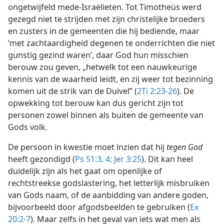
ongetwijfeld mede-Israëlieten. Tot Timotheüs werd
gezegd niet te strijden met zijn christelijke broeders
en zusters in de gemeenten die hij bediende, maar
’met zachtaardigheid degenen te onderrichten die niet
gunstig gezind waren’, daar God hun misschien
berouw zou geven, „hetwelk tot een nauwkeurige
kennis van de waarheid leidt, en zij weer tot bezinning
komen uit de strik van de Duivel” (
2Ti 2:23-26
). De
opwekking tot berouw kan dus gericht zijn tot
personen zowel binnen als buiten de gemeente van
Gods volk.
De persoon in kwestie moet inzien dat hij
tegen God
heeft gezondigd (
Ps 51:3, 4;
Jer 3:25
). Dit kan heel
duidelijk zijn als het gaat om openlijke of
rechtstreekse godslastering, het letterlijk misbruiken
van Gods naam, of de aanbidding van andere goden,
bijvoorbeeld door afgodsbeelden te gebruiken (
Ex
20:2-7
). Maar zelfs in het geval van iets wat men als