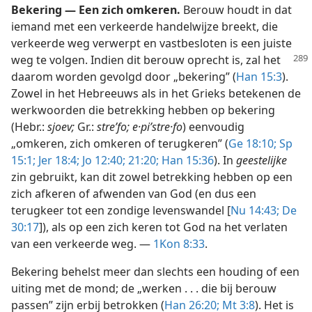
Bekering — Een zich omkeren.
Berouw houdt in dat
iemand met een verkeerde handelwijze breekt, die
verkeerde weg verwerpt en vastbesloten is een juiste
weg te volgen. Indien dit
berouw oprecht is, zal het
daarom worden gevolgd door „bekering” (
Han 15:3
).
Zowel in het Hebreeuws als in het Grieks betekenen de
werkwoorden die betrekking hebben op bekering
(Hebr.:
sjoev;
Gr.:
streʹfo; e·piʹstre·fo
) eenvoudig
„omkeren, zich omkeren of terugkeren” (
Ge 18:10;
Sp
15:1;
Jer 18:4;
Jo 12:40;
21:20;
Han 15:36
). In
geestelijke
zin gebruikt, kan dit zowel betrekking hebben op een
zich afkeren of afwenden van God (en dus een
terugkeer tot een zondige levenswandel [
Nu 14:43;
De
30:17
]), als op een zich keren tot God na het verlaten
van een verkeerde weg. —
1Kon 8:33
.
Bekering behelst meer dan slechts een houding of een
uiting met de mond; de „werken . . . die bij berouw
passen” zijn erbij betrokken (
Han 26:20;
Mt 3:8
). Het is