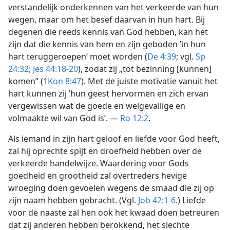
verstandelijk onderkennen van het verkeerde van hun
wegen, maar om het besef daarvan in hun hart. Bij
degenen die reeds kennis van God hebben, kan het
zijn dat die kennis van hem en zijn geboden ’in hun
hart teruggeroepen’ moet worden (
De 4:39
; vgl.
Sp
24:32;
Jes 44:18-20
), zodat zij „tot bezinning [kunnen]
komen” (
1Kon 8:47
). Met de juiste motivatie vanuit het
hart kunnen zij ’hun geest hervormen en zich ervan
vergewissen wat de goede en welgevallige en
volmaakte wil van God is’. —
Ro 12:2
.
Als iemand in zijn hart geloof en liefde voor God heeft,
zal hij oprechte spijt en droefheid hebben over de
verkeerde handelwijze. Waardering voor Gods
goedheid en grootheid zal overtreders hevige
wroeging doen gevoelen wegens de smaad die zij op
zijn naam hebben gebracht. (Vgl.
Job 42:1-6
.) Liefde
voor de naaste zal hen ook het kwaad doen betreuren
dat zij anderen hebben berokkend, het slechte