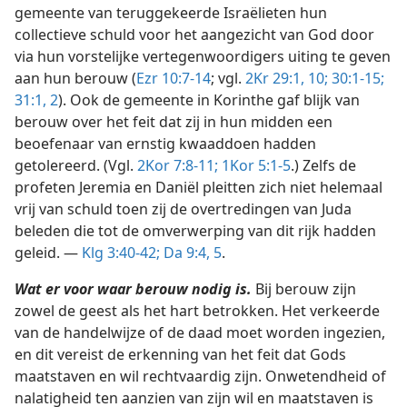
gemeente van teruggekeerde Israëlieten hun
collectieve schuld voor het aangezicht van God door
via hun vorstelijke vertegenwoordigers uiting te geven
aan hun berouw (
Ezr 10:7-14
; vgl.
2Kr 29:1,
10;
30:1-15;
31:1, 2
). Ook de gemeente in Korinthe gaf blijk van
berouw over het feit dat zij in hun midden een
beoefenaar van ernstig kwaaddoen hadden
getolereerd. (Vgl.
2Kor 7:8-11;
1Kor 5:1-5
.) Zelfs de
profeten Jeremia en Daniël pleitten zich niet helemaal
vrij van schuld toen zij de overtredingen van Juda
beleden die tot de omverwerping van dit rijk hadden
geleid. —
Klg 3:40-42;
Da 9:4, 5
.
Wat er voor waar berouw nodig is.
Bij berouw zijn
zowel de geest als het hart betrokken. Het verkeerde
van de handelwijze of de daad moet worden ingezien,
en dit vereist de erkenning van het feit dat Gods
maatstaven en wil rechtvaardig zijn. Onwetendheid of
nalatigheid ten aanzien van zijn wil en maatstaven is