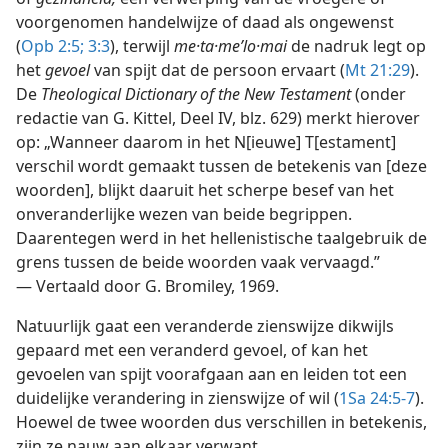
voorgenomen handelwijze of daad als ongewenst
(
Opb 2:5;
3:3
), terwijl
me·ta·meʹlo·mai
de nadruk legt op
het
gevoel
van spijt dat de persoon ervaart (
Mt 21:29
).
De
Theological Dictionary of the New Testament
(onder
redactie van G. Kittel, Deel IV, blz. 629) merkt hierover
op: „Wanneer daarom in het N[ieuwe] T[estament]
verschil wordt gemaakt tussen de betekenis van [deze
woorden], blijkt daaruit het scherpe besef van het
onveranderlijke wezen van beide begrippen.
Daarentegen werd in het hellenistische taalgebruik de
grens tussen de beide woorden vaak vervaagd.”
— Vertaald door G. Bromiley, 1969.
Natuurlijk gaat een veranderde zienswijze dikwijls
gepaard met een veranderd gevoel, of kan het
gevoelen van spijt voorafgaan aan en leiden tot een
duidelijke verandering in zienswijze of wil (
1Sa 24:5-7
).
Hoewel de twee woorden dus verschillen in betekenis,
zijn ze nauw aan elkaar verwant.