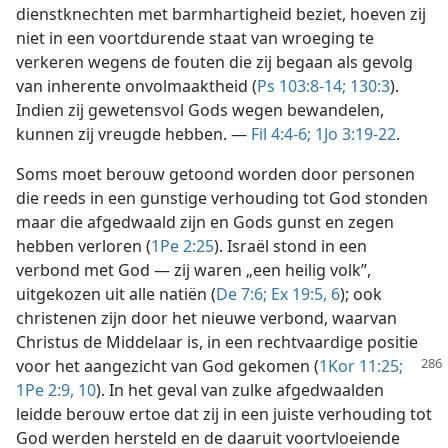
dienstknechten met barmhartigheid beziet, hoeven zij
niet in een voortdurende staat van wroeging te
verkeren wegens de fouten die zij begaan als gevolg
van inherente onvolmaaktheid (
Ps 103:8-14;
130:3
).
Indien zij gewetensvol Gods wegen bewandelen,
kunnen zij vreugde hebben. —
Fil 4:4-6;
1Jo 3:19-22
.
Soms moet berouw getoond worden door personen
die reeds in een gunstige verhouding tot God stonden
maar die afgedwaald zijn en Gods gunst en zegen
hebben verloren (
1Pe 2:25
). Israël stond in een
verbond met God — zij waren „een heilig volk”,
uitgekozen uit alle natiën (
De 7:6;
Ex 19:5, 6
); ook
christenen zijn door het nieuwe verbond, waarvan
Christus de Middelaar is, in een rechtvaardige positie
voor het aangezicht van God
gekomen (
1Kor 11:25;
1Pe 2:9, 10
). In het geval van zulke afgedwaalden
leidde berouw ertoe dat zij in een juiste verhouding tot
God werden hersteld en de daaruit voortvloeiende