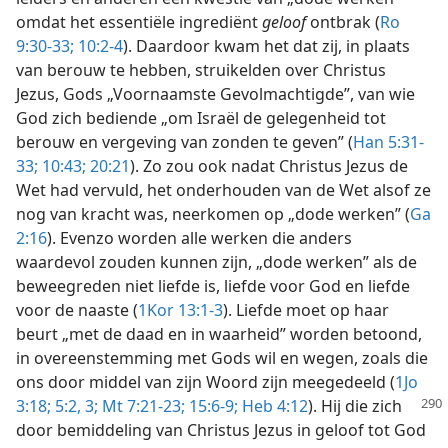
omdat het essentiële ingrediënt
geloof
ontbrak (
Ro
9:30-33;
10:2-4
). Daardoor kwam het dat zij, in plaats
van berouw te hebben, struikelden over Christus
Jezus, Gods „Voornaamste Gevolmachtigde”, van wie
God zich bediende „om Israël de gelegenheid tot
berouw en vergeving van zonden te geven” (
Han 5:31-
33;
10:43;
20:21
). Zo zou ook nadat Christus Jezus de
Wet had vervuld, het onderhouden van de Wet alsof ze
nog van kracht was, neerkomen op „dode werken” (
Ga
2:16
). Evenzo worden alle werken die anders
waardevol zouden kunnen zijn, „dode werken” als de
beweegreden niet liefde is, liefde voor God en liefde
voor de naaste (
1Kor 13:1-3
). Liefde moet op haar
beurt „met de daad en in waarheid” worden betoond,
in overeenstemming met Gods wil en wegen, zoals die
ons door middel van zijn Woord zijn meegedeeld (
1Jo
3:18;
5:2, 3;
Mt
7:21-23;
15:6-9;
Heb 4:12
). Hij die zich
door bemiddeling van Christus Jezus in geloof tot God