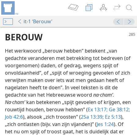
it-1 ‘Berouw’
BEROUW
Het werkwoord „berouw hebben” betekent „van
gedachte veranderen met betrekking tot bedreven (of
voorgenomen) daden, of gedrag, wegens spijt of
onvoldaanheid”, of „spijt of wroeging gevoelen of zich
verwijten maken over iets wat men gedaan heeft of
nagelaten heeft te doen”. In veel teksten is dit de
gedachte van het Hebreeuwse woord
na·chamʹ.
Na·chamʹ
kan betekenen „spijt gevoelen of krijgen, een
herkennen?
rouwtijd houden, berouw hebben” (
Ex 13:17;
Ge 38:12;
nkrijk 1973
Job 42:6
), alsook „zich troosten” (
2Sa 13:39;
Ez 5:13
),
„zich ontlasten (bijv. van zijn vijanden)” (
Jes 1:24
). Of
nkrijk 1966
het nu om spijt of troost gaat, het is duidelijk dat er