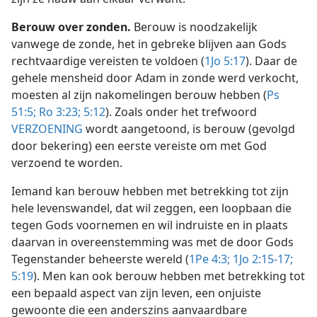
Berouw over zonden.
Berouw is noodzakelijk
vanwege de zonde, het in gebreke blijven aan Gods
rechtvaardige vereisten te voldoen (
1Jo 5:17
). Daar de
gehele mensheid door Adam in zonde werd verkocht,
moesten al zijn nakomelingen berouw hebben (
Ps
51:5;
Ro 3:23;
5:12
). Zoals onder het trefwoord
VERZOENING
wordt aangetoond, is berouw (gevolgd
door bekering) een eerste vereiste om met God
verzoend te worden.
Iemand kan berouw hebben met betrekking tot zijn
hele levenswandel, dat wil zeggen, een loopbaan die
tegen Gods voornemen en wil indruiste en in plaats
daarvan in overeenstemming was met de door Gods
Tegenstander beheerste wereld (
1Pe 4:3;
1Jo 2:15-17;
5:19
). Men kan ook berouw hebben met betrekking tot
een bepaald aspect van zijn leven, een onjuiste
gewoonte die een anderszins aanvaardbare