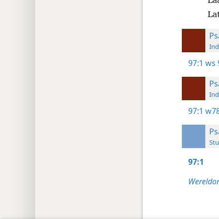
Laa
La
Ps
Ind
97:1
ws 
Ps
Ind
97:1
w78
Ps
Stu
97:1
Wereldom