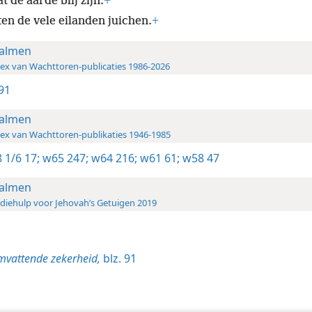
t de aarde blij zijn.
+
ten de vele eilanden juichen.
+
almen
ex van Wachttoren-publicaties 1986-2026
91
almen
ex van Wachttoren-publikaties 1946-1985
 1/6 17;
w65 247;
w64 216;
w61 61;
w58 47
almen
diehulp voor Jehovah’s Getuigen 2019
vattende zekerheid,
blz. 91