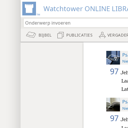
Watchtower ONLINE LIBR
BIJBEL
PUBLICATIES
VERGADE
Ps
Nie
97
Jeh
Laa
La
Ps
Nie
97
Jeh