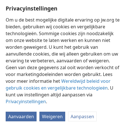
Privacyinstellingen
Om u de best mogelijke digitale ervaring op jw.org te
bieden, gebruiken wij cookies en vergelijkbare
technologieën. Sommige cookies zijn noodzakelijk
Nederlands
Instellingen
om onze website te laten werken en kunnen niet
Copyright
© 2026 Watch Tower Bible and Tract Society of Pennsylvania
worden geweigerd. U kunt het gebruik van
Gebruiksvoorwaarden
Privacybeleid
Privacyinstellingen
aanvullende cookies, die wij alleen gebruiken om uw
Inloggen
JW.ORG
ervaring te verbeteren, aanvaarden of weigeren.
Geen van deze gegevens zal ooit worden verkocht of
voor marketingdoeleinden worden gebruikt. Lees
voor meer informatie het
Wereldwijd beleid voor
gebruik cookies en vergelijkbare technologieën
. U
kunt uw instellingen altijd aanpassen via
Privacyinstellingen
.
Aanvaarden
Weigeren
Aanpassen