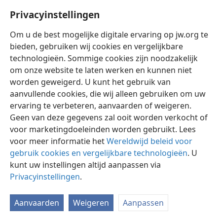
Privacyinstellingen
Om u de best mogelijke digitale ervaring op jw.org te
bieden, gebruiken wij cookies en vergelijkbare
technologieën. Sommige cookies zijn noodzakelijk
Nederlands
Instellingen
om onze website te laten werken en kunnen niet
Copyright
© 2026 Watch Tower Bible and Tract Society of Pennsylvania
worden geweigerd. U kunt het gebruik van
Gebruiksvoorwaarden
Privacybeleid
Privacyinstellingen
aanvullende cookies, die wij alleen gebruiken om uw
Inloggen
JW.ORG
ervaring te verbeteren, aanvaarden of weigeren.
Geen van deze gegevens zal ooit worden verkocht of
voor marketingdoeleinden worden gebruikt. Lees
voor meer informatie het
Wereldwijd beleid voor
gebruik cookies en vergelijkbare technologieën
. U
kunt uw instellingen altijd aanpassen via
Privacyinstellingen
.
Aanvaarden
Weigeren
Aanpassen