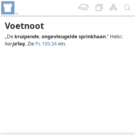
Voetnoot
„De
kruipende
,
ongevleugelde sprinkhaan
.” Hebr.:
hai·
jaʹleq
.
Zie
Ps 105:34
vtn.