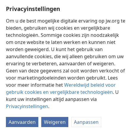
Privacyinstellingen
Om u de best mogelijke digitale ervaring op jw.org te
bieden, gebruiken wij cookies en vergelijkbare
technologieën. Sommige cookies zijn noodzakelijk
Nederlands
Instellingen
om onze website te laten werken en kunnen niet
Copyright
© 2026 Watch Tower Bible and Tract Society of Pennsylvania
worden geweigerd. U kunt het gebruik van
Gebruiksvoorwaarden
Privacybeleid
Privacyinstellingen
aanvullende cookies, die wij alleen gebruiken om uw
Inloggen
JW.ORG
ervaring te verbeteren, aanvaarden of weigeren.
Geen van deze gegevens zal ooit worden verkocht of
voor marketingdoeleinden worden gebruikt. Lees
voor meer informatie het
Wereldwijd beleid voor
gebruik cookies en vergelijkbare technologieën
. U
kunt uw instellingen altijd aanpassen via
Privacyinstellingen
.
Aanvaarden
Weigeren
Aanpassen