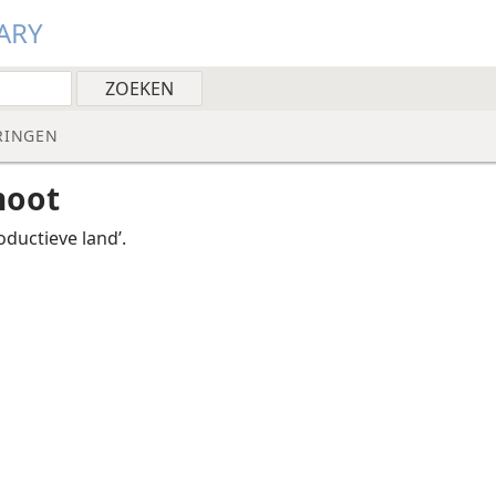
ARY
RINGEN
noot
oductieve land’.