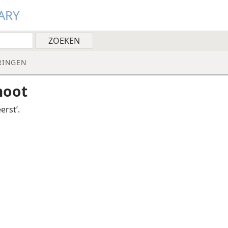
ARY
RINGEN
noot
erst’.