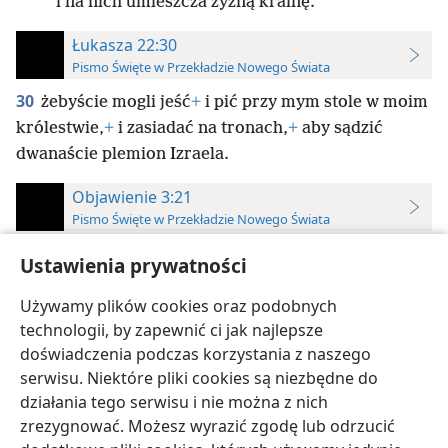
i na nich umieszcza żyzną krainę.
Łukasza 22:30
Pismo Święte w Przekładzie Nowego Świata
30
żebyście mogli jeść
+
i pić przy mym stole w moim
królestwie,
+
i zasiadać na tronach,
+
aby sądzić
dwanaście plemion Izraela.
Objawienie 3:21
Pismo Święte w Przekładzie Nowego Świata
21
Zwyciężającemu
+
dam zasiąść ze mną na moim
Ustawienia prywatności
tronie,
+
jak i ja zwyciężyłem i zasiadłem
+
z moim
Używamy plików cookies oraz podobnych
Ojcem na jego tronie.
+
technologii, by zapewnić ci jak najlepsze
doświadczenia podczas korzystania z naszego
serwisu. Niektóre pliki cookies są niezbędne do
działania tego serwisu i nie można z nich
zrezygnować. Możesz wyrazić zgodę lub odrzucić
polski
Ustawienia