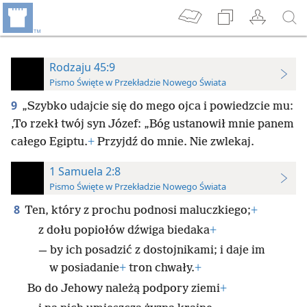
Rodzaju 45:9
Pismo Święte w Przekładzie Nowego Świata
9
„Szybko udajcie się do mego ojca i powiedzcie mu:
‚To rzekł twój syn Józef: „Bóg ustanowił mnie panem
całego Egiptu.
+
Przyjdź do mnie. Nie zwlekaj.
1 Samuela 2:8
Pismo Święte w Przekładzie Nowego Świata
8
Ten, który z prochu podnosi maluczkiego;
+
z dołu popiołów dźwiga biedaka
+
— by ich posadzić z dostojnikami; i daje im
w posiadanie
+
tron chwały.
+
Bo do Jehowy należą podpory ziemi
+