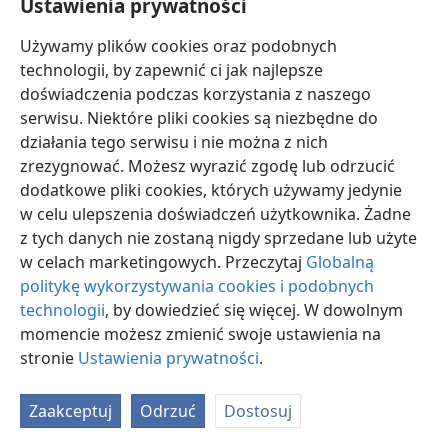
Ustawienia prywatności
Używamy plików cookies oraz podobnych
technologii, by zapewnić ci jak najlepsze
doświadczenia podczas korzystania z naszego
serwisu. Niektóre pliki cookies są niezbędne do
polski
Ustawienia
działania tego serwisu i nie można z nich
Copyright
© 2026 Watch Tower Bible and Tract Society of Pennsylvania
zrezygnować. Możesz wyrazić zgodę lub odrzucić
Warunki użytkowania
Polityka prywatności
Ustawienia prywatności
dodatkowe pliki cookies, których używamy jedynie
Zaloguj
JW.ORG
w celu ulepszenia doświadczeń użytkownika. Żadne
z tych danych nie zostaną nigdy sprzedane lub użyte
w celach marketingowych. Przeczytaj
Globalną
politykę wykorzystywania cookies i podobnych
technologii
, by dowiedzieć się więcej. W dowolnym
momencie możesz zmienić swoje ustawienia na
stronie
Ustawienia prywatności
.
Zaakceptuj
Odrzuć
Dostosuj