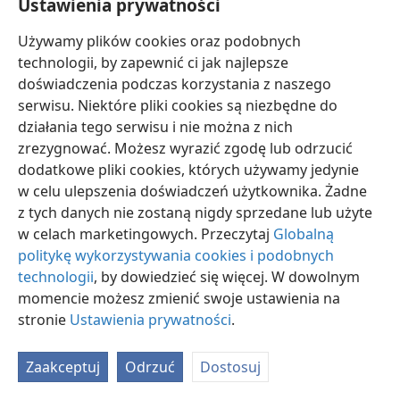
Ustawienia prywatności
Używamy plików cookies oraz podobnych
technologii, by zapewnić ci jak najlepsze
doświadczenia podczas korzystania z naszego
serwisu. Niektóre pliki cookies są niezbędne do
polski
Ustawienia
działania tego serwisu i nie można z nich
Copyright
© 2026 Watch Tower Bible and Tract Society of Pennsylvania
zrezygnować. Możesz wyrazić zgodę lub odrzucić
Warunki użytkowania
Polityka prywatności
Ustawienia prywatności
dodatkowe pliki cookies, których używamy jedynie
Zaloguj
JW.ORG
w celu ulepszenia doświadczeń użytkownika. Żadne
z tych danych nie zostaną nigdy sprzedane lub użyte
w celach marketingowych. Przeczytaj
Globalną
politykę wykorzystywania cookies i podobnych
technologii
, by dowiedzieć się więcej. W dowolnym
momencie możesz zmienić swoje ustawienia na
stronie
Ustawienia prywatności
.
Zaakceptuj
Odrzuć
Dostosuj