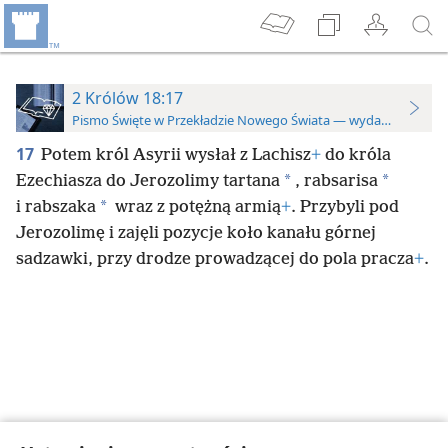
2 Królów 18:17
Pismo Święte w Przekładzie Nowego Świata — wydanie do stu
17
Potem król Asyrii wysłał z Lachisz
+
do króla
*
*
Ezechiasza do Jerozolimy tartana
, rabsarisa
*
i rabszaka
wraz z potężną armią
+
. Przybyli pod
Jerozolimę i zajęli pozycje koło kanału górnej
sadzawki, przy drodze prowadzącej do pola pracza
+
.