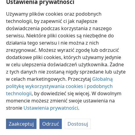
Ustawienia prywatności
Używamy plików cookies oraz podobnych
technologii, by zapewnić ci jak najlepsze
doświadczenia podczas korzystania z naszego
serwisu. Niektóre pliki cookies są niezbędne do
polski
Ustawienia
działania tego serwisu i nie można z nich
Copyright
© 2026 Watch Tower Bible and Tract Society of Pennsylvania
zrezygnować. Możesz wyrazić zgodę lub odrzucić
Warunki użytkowania
Polityka prywatności
Ustawienia prywatności
dodatkowe pliki cookies, których używamy jedynie
Zaloguj
JW.ORG
w celu ulepszenia doświadczeń użytkownika. Żadne
z tych danych nie zostaną nigdy sprzedane lub użyte
w celach marketingowych. Przeczytaj
Globalną
politykę wykorzystywania cookies i podobnych
technologii
, by dowiedzieć się więcej. W dowolnym
momencie możesz zmienić swoje ustawienia na
stronie
Ustawienia prywatności
.
Zaakceptuj
Odrzuć
Dostosuj