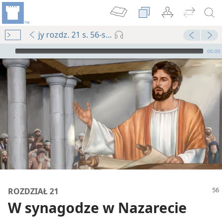
jy rozdz. 21 s. 56-s. 57, ak. 6
Audio Player
00:00
ROZDZIAŁ 21
W synagodze w Nazarecie
płot