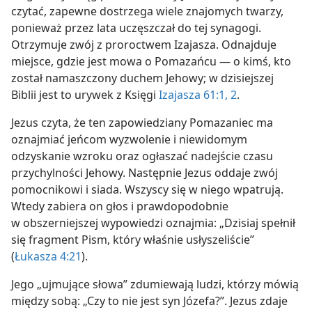
czytać, zapewne dostrzega wiele znajomych twarzy,
ponieważ przez lata uczęszczał do tej synagogi.
Otrzymuje zwój z proroctwem Izajasza. Odnajduje
miejsce, gdzie jest mowa o Pomazańcu — o kimś, kto
został namaszczony duchem Jehowy; w dzisiejszej
Biblii jest to urywek z Księgi
Izajasza 61:1, 2
.
Jezus czyta, że ten zapowiedziany Pomazaniec ma
oznajmiać jeńcom wyzwolenie i niewidomym
odzyskanie wzroku oraz ogłaszać nadejście czasu
przychylności Jehowy. Następnie Jezus oddaje zwój
pomocnikowi i siada. Wszyscy się w niego wpatrują.
Wtedy zabiera on głos i prawdopodobnie
w obszerniejszej wypowiedzi oznajmia: „Dzisiaj spełnił
się fragment Pism, który właśnie usłyszeliście”
(
Łukasza 4:21
).
Jego „ujmujące słowa” zdumiewają ludzi, którzy mówią
między sobą: „Czy to nie jest syn Józefa?”. Jezus zdaje