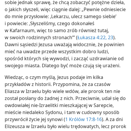
sobie jednak sprawę, że chcą zobaczyć potężne dzieła,
o jakich słyszeli, więc ciągnie dalej: „Pewnie odniesiecie
do mnie przysłowie: ‚Lekarzu, ulecz samego siebie’
i powiecie: ‚Słyszeliśmy, czego dokonałeś
w Kafarnaum, więc to samo zrób również tutaj,
w swoich rodzinnych stronach’” (
Łukasza 4:22, 23
).
Dawni sąsiedzi Jezusa uważają widocznie, że powinien
mieć na uwadze przede wszystkim dobro ludzi,
spośród których się wywodzi, i zacząć uzdrawianie od
swojego miasta. Dlatego być może czują się urażeni.
Wiedząc, o czym myślą, Jezus podaje im kilka
przykładów z historii. Przypomina, że za czasów
Eliasza w Izraelu było wiele wdów, ale prorok ten nie
został posłany do żadnej z nich. Przeciwnie, udał się do
owdowiałej nie-Izraelitki mieszkającej w Sarepcie,
mieście niedaleko Sydonu, i tam w cudowny sposób
przywrócił życie jej synowi (
1 Królów 17:8-16
). A za dni
Elizeusza w Izraelu było wielu trędowatych, lecz prorok