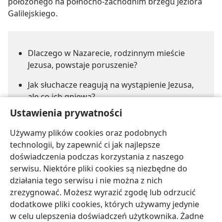
położonego na północno-zachodnim brzegu Jeziora
Galilejskiego.
Dlaczego w Nazarecie, rodzinnym mieście
Jezusa, powstaje poruszenie?
Jak słuchacze reagują na wystąpienie Jezusa,
ale co ich gniewa?
Ustawienia prywatności
Co mieszkańcy Nazaretu usiłują zrobić
z Jezusem?
Używamy plików cookies oraz podobnych
technologii, by zapewnić ci jak najlepsze
doświadczenia podczas korzystania z naszego
serwisu. Niektóre pliki cookies są niezbędne do
działania tego serwisu i nie można z nich
zrezygnować. Możesz wyrazić zgodę lub odrzucić
dodatkowe pliki cookies, których używamy jedynie
polski
Udostępnij
Ustawienia
w celu ulepszenia doświadczeń użytkownika. Żadne
Copyright
© 2026 Watch Tower Bible and Tract Society of Pennsylvania