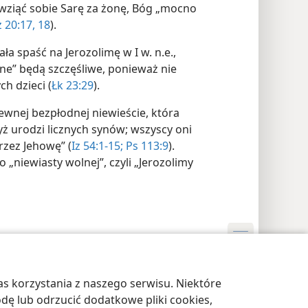
 wziąć sobie Sarę za żonę, Bóg „mocno
 20:17, 18
).
a spaść na Jerozolimę w I w. n.e.,
dne” będą szczęśliwe, ponieważ nie
h dzieci (
Łk 23:29
).
ewnej bezpłodnej niewieście, która
ż urodzi licznych synów; wszyscy oni
rzez Jehowę” (
Iz 54:1-15;
Ps 113:9
).
 „niewiasty wolnej”, czyli „Jerozolimy
awienia prywatności
Zaloguj
JW.ORG
s korzystania z naszego serwisu. Niektóre
odę lub odrzucić dodatkowe pliki cookies,