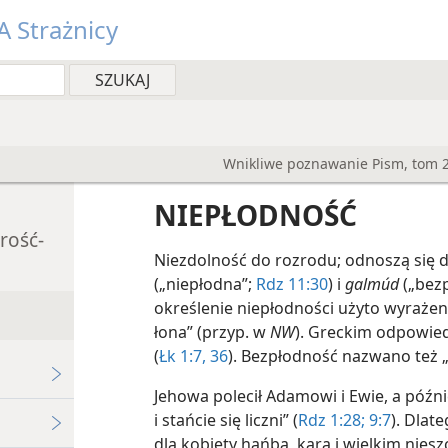
 Strażnicy
Wnikliwe poznawanie Pism, tom 2
NIEPŁODNOŚĆ
rość-
Niezdolność do rozrodu; odnoszą się d
(„niepłodna”;
Rdz 11:30
) i
galmúd
(„bez
określenie niepłodności użyto wyrażen
łona” (przyp. w
NW
). Greckim odpowie
(
Łk 1:7,
36
). Bezpłodność nazwano też 
Jehowa polecił Adamowi i Ewie, a późn
i stańcie się liczni” (
Rdz 1:28;
9:7
). Dlat
dla kobiety hańbą, karą i wielkim nies