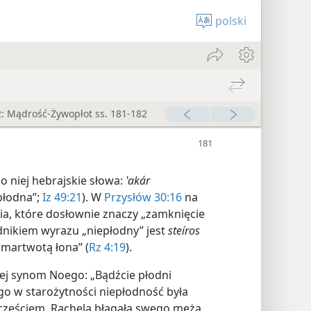
polski
: Mądrość-Żywopłot ss. 181-182
o niej hebrajskie słowa:
ʽakár
płodna”;
Iz 49:21
). W
Przysłów 30:16
na
ia, które dosłownie znaczy „zamknięcie
dnikiem wyrazu „niepłodny” jest
steíros
„martwotą łona” (
Rz 4:19
).
iej synom Noego: „Bądźcie płodni
ego w starożytności niepłodność była
zczęściem. Rachela błagała swego męża,