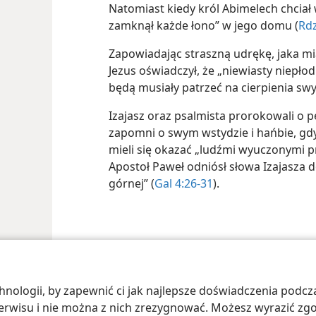
Natomiast kiedy król Abimelech chciał
zamknął każde łono” w jego domu (
Rdz
Zapowiadając straszną udrękę, jaka miał
Jezus oświadczył, że „niewiasty niepło
będą musiały patrzeć na cierpienia swyc
Izajasz oraz psalmista prorokowali o p
zapomni o swym wstydzie i hańbie, gdy
mieli się okazać „ludźmi wyuczonymi p
Apostoł Paweł odniósł słowa Izajasza do
górnej” (
Gal 4:26-31
).
 Society of Pennsylvania
Warunki użytkowania
Polityka prywatności
Ust
ologii, by zapewnić ci jak najlepsze doświadczenia podcza
 serwisu i nie można z nich zrezygnować. Możesz wyrazić zg