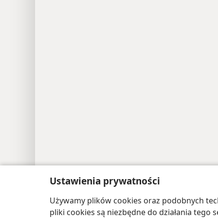
Ustawienia prywatności
Copyright
© 2026 Watch Tower Bible and Tract
Używamy plików cookies oraz podobnych techn
pliki cookies są niezbędne do działania tego