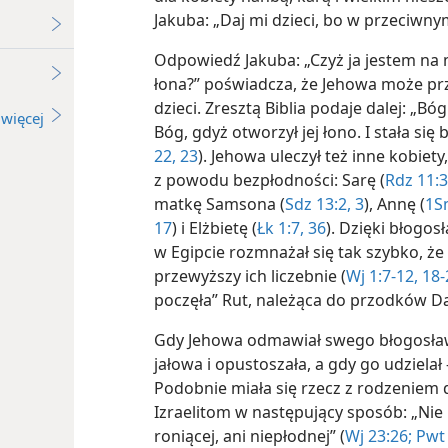
Jakuba: „Daj mi dzieci, bo w przeciwny
Odpowiedź Jakuba: „Czyż ja jestem na 
łona?” poświadcza, że Jehowa może pr
dzieci. Zresztą Biblia podaje dalej: „B
więcej
Bóg, gdyż otworzył jej łono. I stała się 
22, 23
). Jehowa uleczył też
inne kobiety,
z powodu bezpłodności: Sarę (
Rdz 11:3
matkę Samsona (
Sdz 13:2, 3
), Annę (
1Sm
17
) i Elżbietę (
Łk 1:7,
36
). Dzięki błogo
w Egipcie rozmnażał się tak szybko, że 
przewyższy ich liczebnie (
Wj 1:7-12,
18-
poczęła” Rut, należąca do przodków D
Gdy Jehowa odmawiał swego błogosław
jałowa i opustoszała, a gdy go udziela
Podobnie miała się rzecz z rodzeniem 
Izraelitom w następujący sposób: „Nie 
roniącej, ani niepłodnej” (
Wj 23:26;
Pwt 