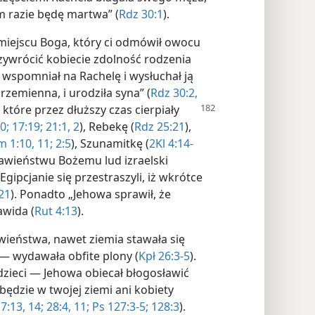
m razie będę martwa” (
Rdz 30:1
).
miejscu Boga, który ci odmówił owocu
zywrócić kobiecie zdolność rodzenia
óg wspomniał na Rachelę i wysłuchał ją
brzemienna, i urodziła syna” (
Rdz 30:2,
 które przez dłuższy czas cierpiały
0;
17:19;
21:1, 2
), Rebekę (
Rdz 25:21
),
 1:10, 11;
2:5
), Szunamitkę (
2Kl 4:14-
sławieństwu Bożemu lud izraelski
Egipcjanie się przestraszyli, iż wkrótce
21
). Ponadto „Jehowa sprawił, że
awida (
Rut 4:13
).
ieństwa, nawet ziemia stawała się
ł — wydawała obfite plony (
Kpł 26:3-5
).
dzieci — Jehowa obiecał błogosławić
będzie w twojej ziemi ani kobiety
7:13, 14;
28:4,
11;
Ps 127:3-5;
128:3
).