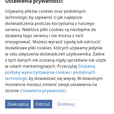
Ustawienia prywatności
w szerszym znaczeniu jako „potomek żeński”, chciał
pokazać, że Achsa nie tylko była córką Kaleba, syna
Używamy plików cookies oraz podobnych
Jefunnego, ale też w linii prostej wywodziła się od
technologii, by zapewnić ci jak najlepsze
Kaleba, syna Checrona.
doświadczenia podczas korzystania z naszego
serwisu. Niektóre pliki cookies są niezbędne do
działania tego serwisu i nie można z nich
zrezygnować. Możesz wyrazić zgodę lub odrzucić
dodatkowe pliki cookies, których używamy jedynie
polski
Udostępnij
Ustawienia
w celu ulepszenia doświadczeń użytkownika. Żadne
z tych danych nie zostaną nigdy sprzedane lub użyte
Copyright
© 2026 Watch Tower Bible and Tract Society of Pennsylvania
Warunki użytkowania
Polityka prywatności
Ustawienia prywatności
w celach marketingowych. Przeczytaj
Globalną
Zaloguj
JW.ORG
politykę wykorzystywania cookies i podobnych
technologii
, by dowiedzieć się więcej. W dowolnym
momencie możesz zmienić swoje ustawienia na
stronie
Ustawienia prywatności
.
Zaakceptuj
Odrzuć
Dostosuj