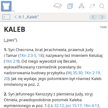
it-1 „Kaleb”
KALEB
(„pies”).
1.
Syn Checrona, brat Jerachmeela, prawnuk Judy
i Tamar (
1Kn 2:3-5,
18
); nazywany też imieniem Kelubaj
(
1Kn 2:9
). Od niego wywodził się Becalel,
wykwalifikowany rzemieślnik powołany do
nadzorowania budowy przybytku (
Wj 35:30;
1Kn 2:19,
ą?
20
). Jak się wydaje, jego potomkiem był również Kaleb
omówiony w poz. 2.
2.
Syn Jefunnego Kenizzyty z plemienia Judy, stryj
płot
Otniela, prawdopodobnie potomek Kaleba
wymienionego w poz. 1 (
Lb 32:12;
Joz 15:17;
1Kn 4:13,
ot