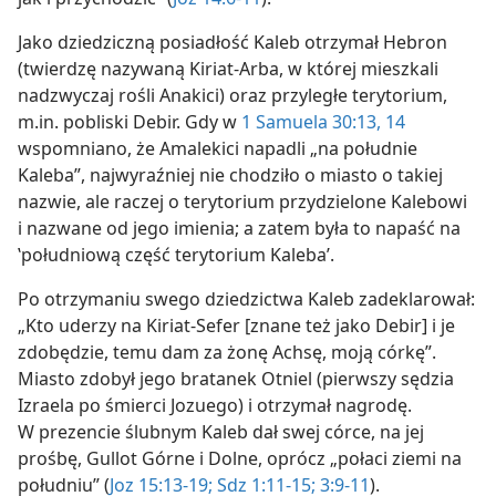
Jako dziedziczną posiadłość Kaleb otrzymał Hebron
(twierdzę nazywaną Kiriat-Arba, w której mieszkali
nadzwyczaj rośli Anakici) oraz przyległe terytorium,
m.in. pobliski Debir. Gdy w
1 Samuela 30:13, 14
wspomniano, że Amalekici napadli „na południe
Kaleba”, najwyraźniej nie chodziło o miasto o takiej
nazwie, ale raczej o terytorium przydzielone Kalebowi
i nazwane od jego imienia; a zatem była to napaść na
‛południową część terytorium Kaleba’.
Po otrzymaniu swego dziedzictwa Kaleb zadeklarował:
„Kto uderzy na Kiriat-Sefer [znane też jako Debir] i je
zdobędzie, temu dam za żonę Achsę, moją córkę”.
Miasto zdobył jego bratanek Otniel (pierwszy sędzia
Izraela po śmierci Jozuego) i otrzymał nagrodę.
W prezencie ślubnym Kaleb dał swej córce, na jej
prośbę, Gullot Górne i Dolne, oprócz „połaci ziemi na
południu” (
Joz 15:13-19;
Sdz 1:11-15;
3:9-11
).