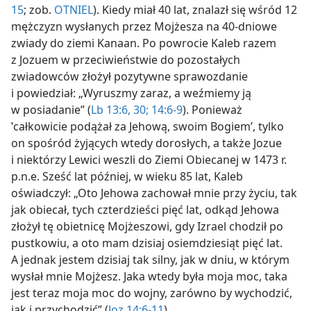
15
; zob.
OTNIEL
). Kiedy miał 40 lat, znalazł się wśród 12
mężczyzn wysłanych przez Mojżesza na 40-dniowe
zwiady do ziemi Kanaan. Po powrocie Kaleb razem
z Jozuem w przeciwieństwie do pozostałych
zwiadowców złożył pozytywne sprawozdanie
i powiedział: „Wyruszmy zaraz, a weźmiemy ją
w posiadanie” (
Lb 13:6,
30;
14:6-9
). Ponieważ
‛całkowicie podążał za Jehową, swoim Bogiem’, tylko
on spośród żyjących wtedy dorosłych, a także Jozue
i niektórzy Lewici weszli do Ziemi Obiecanej w 1473 r.
p.n.e. Sześć lat później, w wieku 85 lat, Kaleb
oświadczył: „Oto Jehowa zachował mnie przy życiu, tak
jak obiecał, tych czterdzieści pięć lat, odkąd Jehowa
złożył tę obietnicę Mojżeszowi, gdy Izrael chodził po
pustkowiu, a oto mam dzisiaj osiemdziesiąt pięć lat.
A jednak jestem dzisiaj tak silny, jak w dniu, w którym
wysłał mnie Mojżesz. Jaka wtedy była moja moc, taka
jest teraz moja moc do wojny, zarówno by wychodzić,
jak i przychodzić” (
Joz 14:6-11
).