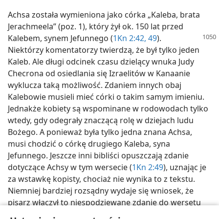
Achsa została wymieniona jako córka „Kaleba, brata
Jerachmeela” (poz. 1), który żył ok. 150 lat przed
Kalebem, synem Jefunnego (
1Kn 2:42,
49
).
Niektórzy komentatorzy twierdzą, że był tylko jeden
Kaleb. Ale długi odcinek czasu dzielący wnuka Judy
Checrona od osiedlania się Izraelitów w Kanaanie
wyklucza taką możliwość. Zdaniem innych obaj
Kalebowie musieli mieć córki o takim samym imieniu.
Jednakże kobiety są wspominane w rodowodach tylko
wtedy, gdy odegrały znaczącą rolę w dziejach ludu
Bożego. A ponieważ była tylko jedna znana Achsa,
musi chodzić o córkę drugiego Kaleba, syna
Jefunnego. Jeszcze inni bibliści opuszczają zdanie
dotyczące Achsy w tym wersecie (
1Kn 2:49
), uznając je
za wstawkę kopisty, chociaż nie wynika to z tekstu.
Niemniej bardziej rozsądny wydaje się wniosek, że
pisarz włączył to niespodziewane zdanie do wersetu
49 w specjalnym celu: używając słowa „córka”