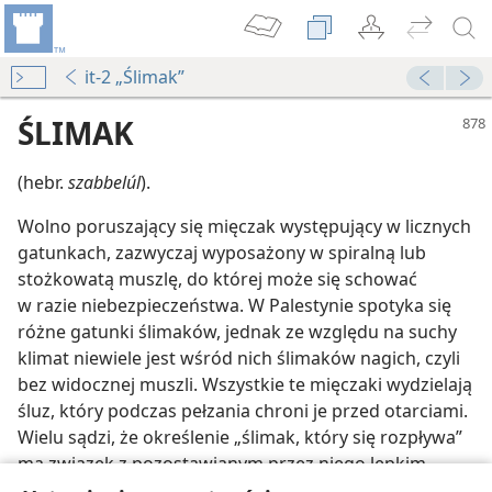
it-2 „Ślimak”
ŚLIMAK
(hebr.
szabbelúl
).
Wolno poruszający się mięczak występujący w licznych
gatunkach, zazwyczaj wyposażony w spiralną lub
stożkowatą muszlę, do której może się schować
czyć?
w razie niebezpieczeństwa. W Palestynie spotyka się
różne gatunki ślimaków, jednak ze względu na suchy
klimat niewiele jest wśród nich ślimaków nagich, czyli
bez widocznej muszli. Wszystkie te mięczaki wydzielają
śluz, który podczas pełzania chroni je przed otarciami.
Wielu sądzi, że określenie „ślimak, który się rozpływa”
ma związek z pozostawianym przez niego lepkim
śladem (
Ps 58:8
). Zdaniem innych jest to nawiązanie do