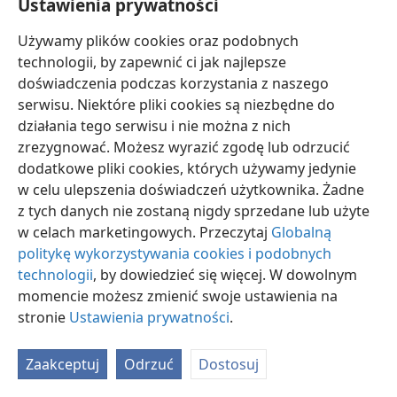
Ustawienia prywatności
faktu, iż ślimak wystawiony przez jakiś czas na
działanie słońca wysycha w swej muszli.
Używamy plików cookies oraz podobnych
technologii, by zapewnić ci jak najlepsze
doświadczenia podczas korzystania z naszego
serwisu. Niektóre pliki cookies są niezbędne do
działania tego serwisu i nie można z nich
zrezygnować. Możesz wyrazić zgodę lub odrzucić
polski
Udostępnij
Ustawienia
dodatkowe pliki cookies, których używamy jedynie
Copyright
© 2026 Watch Tower Bible and Tract Society of Pennsylvania
w celu ulepszenia doświadczeń użytkownika. Żadne
Warunki użytkowania
Polityka prywatności
Ustawienia prywatności
Zaloguj
JW.ORG
z tych danych nie zostaną nigdy sprzedane lub użyte
w celach marketingowych. Przeczytaj
Globalną
politykę wykorzystywania cookies i podobnych
technologii
, by dowiedzieć się więcej. W dowolnym
momencie możesz zmienić swoje ustawienia na
stronie
Ustawienia prywatności
.
Zaakceptuj
Odrzuć
Dostosuj