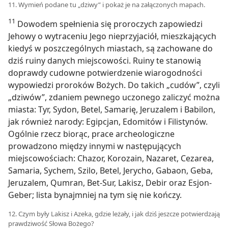
11. Wymień podane tu „dziwy” i pokaż je na załączonych mapach.
11
Dowodem spełnienia się proroczych zapowiedzi
Jehowy o wytraceniu Jego nieprzyjaciół, mieszkających
kiedyś w poszczególnych miastach, są zachowane do
dziś ruiny danych miejscowości. Ruiny te stanowią
doprawdy cudowne potwierdzenie wiarogodności
wypowiedzi proroków Bożych. Do takich „cudów”, czyli
„dziwów”, zdaniem pewnego uczonego zaliczyć można
miasta: Tyr, Sydon, Betel, Samarię, Jeruzalem i Babilon,
jak również narody: Egipcjan, Edomitów i Filistynów.
Ogólnie rzecz biorąc, prace archeologiczne
prowadzono między innymi w następujących
miejscowościach: Chazor, Korozain, Nazaret, Cezarea,
Samaria, Sychem, Szilo, Betel, Jerycho, Gabaon, Geba,
Jeruzalem, Qumran, Bet-Sur, Lakisz, Debir oraz Esjon-
Geber; lista bynajmniej na tym się nie kończy.
12. Czym były Lakisz i Azeka, gdzie leżały, i jak dziś jeszcze potwierdzają
prawdziwość Słowa Bożego?