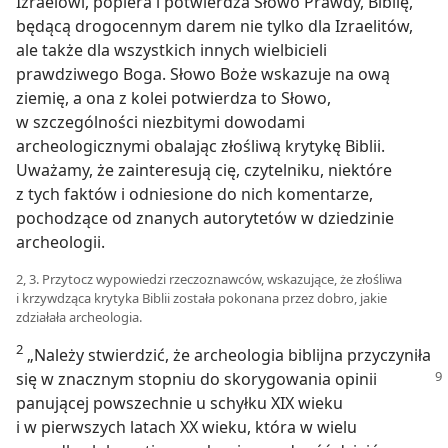
Izraelowi, popiera i potwierdza Słowo Prawdy, Biblię,
będącą drogocennym darem nie tylko dla Izraelitów,
ale także dla wszystkich innych wielbicieli
prawdziwego Boga. Słowo Boże wskazuje na ową
ziemię, a ona z kolei potwierdza to Słowo,
w szczególności niezbitymi dowodami
archeologicznymi obalając złośliwą krytykę Biblii.
Uważamy, że zainteresują cię, czytelniku, niektóre
z tych faktów i odniesione do nich komentarze,
pochodzące od znanych autorytetów w dziedzinie
archeologii.
2, 3. Przytocz wypowiedzi rzeczoznawców, wskazujące, że złośliwa
i krzywdząca krytyka Biblii została pokonana przez dobro, jakie
zdziałała archeologia.
2
„Należy stwierdzić, że archeologia biblijna przyczyniła
się w
znacznym stopniu do skorygowania opinii
panującej powszechnie u schyłku XIX wieku
i w pierwszych latach XX wieku, która w wielu