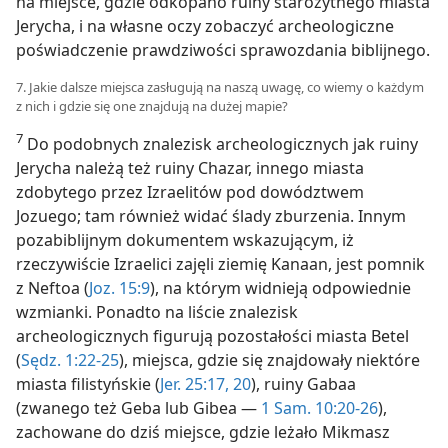
na miejsce, gdzie odkopano ruiny starożytnego miasta
Jerycha, i na własne oczy zobaczyć archeologiczne
poświadczenie prawdziwości sprawozdania biblijnego.
7. Jakie dalsze miejsca zasługują na naszą uwagę, co wiemy o każdym
z nich i gdzie się one znajdują na dużej mapie?
7
Do podobnych znalezisk archeologicznych jak ruiny
Jerycha należą też ruiny Chazar, innego miasta
zdobytego przez Izraelitów pod dowództwem
Jozuego; tam również widać ślady zburzenia. Innym
pozabiblijnym dokumentem wskazującym, iż
rzeczywiście Izraelici zajęli ziemię Kanaan, jest pomnik
z Neftoa (
Joz. 15:9
), na którym widnieją odpowiednie
wzmianki. Ponadto na liście znalezisk
archeologicznych figurują pozostałości miasta Betel
(
Sędz. 1:22-25
), miejsca, gdzie się znajdowały niektóre
miasta filistyńskie (
Jer. 25:17,
20
), ruiny Gabaa
(zwanego też Geba lub Gibea —
1 Sam. 10:20-26
),
zachowane do dziś miejsce, gdzie leżało Mikmasz