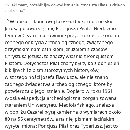
15. Jaki mamy pozabiblijny dowód istnienia Poncjusza Piłata? Gdzie go
znaleziono?
15
W opisach końcowej fazy służby kaznodziejskiej
Jezusa pojawia się imię Poncjusza Piłata. Niedawno
temu w Cezarei na równinie przybrzeżnej dokonano
cennego odkrycia archeologicznego, związanego
z rzymskim namiestnikiem Jeruzalem z czasów
Chrystusa Jezusa, to znaczy właśnie z Poncjuszem
Piłatem. Dotychczas Piłat znany był tylko z doniesień
biblijnych i z pism starożytnych historyków,
w szczególności Józefa Flawiusza, ale nie znano
żadnego świadectwa archeologicznego, które by
potwierdzało jego istnienie. Dopiero w roku 1961
włoska ekspedycja archeologiczna, zorganizowana
staraniem Uniwersytetu Mediolańskiego, znalazła
w pobliżu Cezarei płytę kamienną o wymiarach około
80 na 55 centymetrów, a na niej pismem łacińskim
wyryte imiona: Poncjusz Piłat oraz Tyberiusz. Jest to