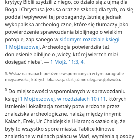
krytycy Biblii szydzili z niego, co działo się z ujmą dla
Boga i Chrystusa Jezusa oraz ze szkodą dla tych, co się
poddali wpływowi tej propagandy. Istnieją jednak
wykopaliska archeologiczne, które się tłumaczy jako
potwierdzenie sprawozdania biblijnego o wielkim
potopie, zapisanego w
siódmym rozdziale księgi
1 Mojżeszowej
. Archeologia potwierdziła też
doniesienie biblijne o ‚wieży, której wierzch miał
dosięgać nieba’. —
1 Mojż. 11:3, 4
.
5. Wskaż na mapach położenie wspomnianych w tym paragrafie
miejscowości, których lokalizacja dziś już nie ulega wątpliwości.
5
Do miejscowości wspomnianych w sprawozdaniu
księgi
1 Mojżeszowej, w rozdziałach 10 i
11
, których
istnienie i lokalizacja zostały potwierdzone przez
znaleziska archeologiczne, należą między innymi:
Kalach, Erek, Ur Chaldejskie i Haran; okazało się, że
były to wszystko spore miasta. Tablice klinowe,
znalezione w ruinach pałacu w Mari, wymieniają osoby