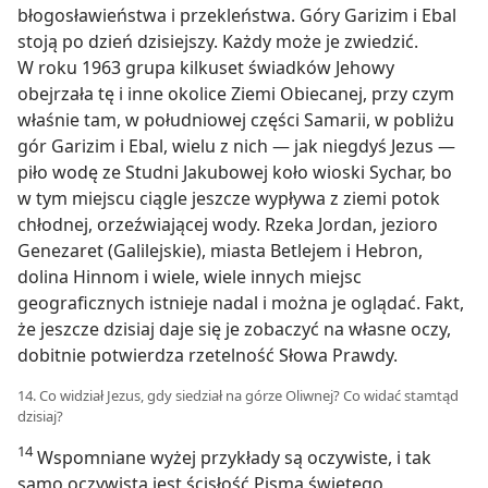
błogosławieństwa i przekleństwa. Góry Garizim i Ebal
stoją po dzień dzisiejszy. Każdy może je zwiedzić.
W roku 1963 grupa kilkuset świadków Jehowy
obejrzała tę i inne okolice Ziemi Obiecanej, przy czym
właśnie tam, w południowej części Samarii, w pobliżu
gór Garizim i Ebal, wielu z nich — jak niegdyś Jezus —
piło wodę ze Studni Jakubowej koło wioski Sychar, bo
w tym miejscu ciągle jeszcze wypływa z ziemi potok
chłodnej, orzeźwiającej wody. Rzeka Jordan, jezioro
Genezaret (Galilejskie), miasta Betlejem i Hebron,
dolina Hinnom i wiele, wiele innych miejsc
geograficznych istnieje nadal i można je oglądać. Fakt,
że jeszcze dzisiaj daje się je zobaczyć na własne oczy,
dobitnie potwierdza rzetelność Słowa Prawdy.
14. Co widział Jezus, gdy siedział na górze Oliwnej? Co widać stamtąd
dzisiaj?
14
Wspomniane wyżej przykłady są oczywiste, i tak
samo oczywista jest ścisłość Pisma świętego