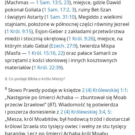
(Machmas —
1 Sam. 13:5,
23
), miejsce, gdzie Dawid
pokonał Goliata (
1 Sam. 17:2, 3
), ruiny Bet-Szan
i świątyni Astarty (
1 Sam. 31:10
), Megiddo z wielkimi
stajniami, położone w północnej części równiny Jezreel
(
1 Król. 9:15
), Esjon-Geber z zakładami przetwórstwa
miedzi i stocznią okrętową (
1 Król. 9:26
), miejsce, na
którym stało Gebal (
Ezech. 27:9
), twierdza Mispa
(Masfa —
1 Król. 15:16,
22
) oraz pałace Samarii ze
sprzętami z kości słoniowej i innych kosztownych
materiałów (
1 Król. 22:39
).
8. Co podaje Biblia o królu Meszy?
8
Słowo Prawdy podaje w księdze
2 (4) Królewskiej 1:1
:
„Następnie po śmierci Achaba — zbuntował się Moab
przeciw Izraelowi” (
BT
). Wiadomość tę potwierdza
i poszerza doniesienie z
2 (4) Królewskiej 3:4, 5
:
„Mesza, król Moabitów, był hodowcą trzód i dostarczał
królowi Izraela sto tysięcy owiec i wełny ze stu tysięcy
baranów. Lecz po śmierci Achaba król Moabu