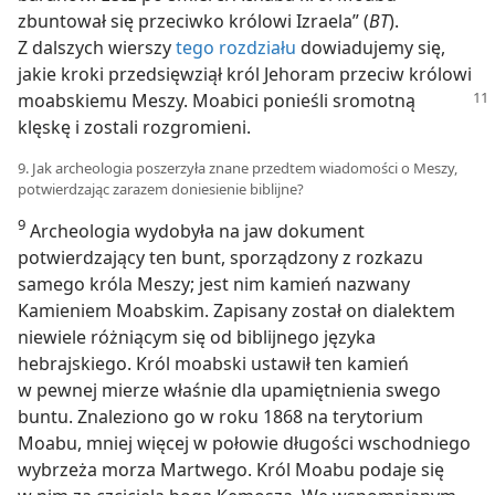
zbuntował się przeciwko królowi Izraela” (
BT
).
Z dalszych wierszy
tego rozdziału
dowiadujemy się,
jakie kroki przedsięwziął król Jehoram przeciw królowi
moabskiemu Meszy. Moabici ponieśli sromotną
klęskę i zostali rozgromieni.
9. Jak archeologia poszerzyła znane przedtem wiadomości o Meszy,
potwierdzając zarazem doniesienie biblijne?
9
Archeologia wydobyła na jaw dokument
potwierdzający ten bunt, sporządzony z rozkazu
samego króla Meszy; jest nim kamień nazwany
Kamieniem Moabskim. Zapisany został on dialektem
niewiele różniącym się od biblijnego języka
hebrajskiego. Król moabski ustawił ten kamień
w pewnej mierze właśnie dla upamiętnienia swego
buntu. Znaleziono go w roku 1868 na terytorium
Moabu, mniej więcej w połowie długości wschodniego
wybrzeża morza Martwego. Król Moabu podaje się