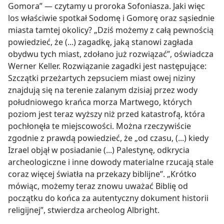
Gomora” — czytamy u proroka Sofoniasza. Jaki więc
los właściwie spotkał Sodomę i Gomorę oraz sąsiednie
miasta tamtej okolicy? „Dziś możemy z całą pewnością
powiedzieć, że (...) zagadkę, jaką stanowi zagłada
obydwu tych miast, zdołano już rozwiązać”, oświadcza
Werner Keller. Rozwiązanie zagadki jest następujące:
Szczątki przeżartych zepsuciem miast owej niziny
znajdują się na terenie zalanym dzisiaj przez wody
południowego krańca morza Martwego, których
poziom jest teraz wyższy niż przed katastrofą, która
pochłonęła te miejscowości. Można rzeczywiście
zgodnie z prawdą powiedzieć, że „od czasu, (...) kiedy
Izrael objął w posiadanie (...) Palestynę, odkrycia
archeologiczne i inne dowody materialne rzucają stale
coraz więcej światła na przekazy biblijne”. „Krótko
mówiąc, możemy teraz znowu uważać Biblię od
początku do końca za autentyczny dokument historii
religijnej”, stwierdza archeolog Albright.