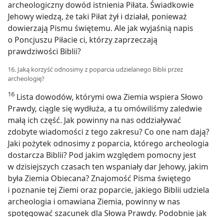
archeologiczny dowód istnienia Piłata. Świadkowie
Jehowy wiedzą, że taki Piłat żył i działał, ponieważ
dowierzają Pismu świętemu. Ale jak wyjaśnią napis
o Poncjuszu Piłacie ci, którzy zaprzeczają
prawdziwości Biblii?
16. Jaką korzyść odnosimy z poparcia udzielanego Biblii przez
archeologię?
16
Lista dowodów, którymi owa Ziemia wspiera Słowo
Prawdy, ciągle się wydłuża, a tu omówiliśmy zaledwie
małą ich część. Jak powinny na nas oddziaływać
zdobyte wiadomości z tego zakresu? Co one nam dają?
Jaki pożytek odnosimy z poparcia, którego archeologia
dostarcza Biblii? Pod jakim względem pomocny jest
w dzisiejszych czasach ten wspaniały dar Jehowy, jakim
była Ziemia Obiecana? Znajomość Pisma świętego
i poznanie tej Ziemi oraz poparcie, jakiego Biblii udziela
archeologia i omawiana Ziemia, powinny w nas
spotęgować szacunek dla Słowa Prawdy. Podobnie jak