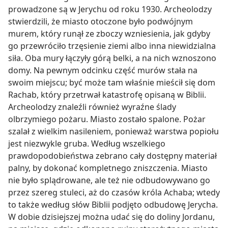
prowadzone są w Jerychu od roku 1930. Archeolodzy
stwierdzili, że miasto otoczone było podwójnym
murem, który runął ze zboczy wzniesienia, jak gdyby
go przewróciło trzęsienie ziemi albo inna niewidzialna
siła. Oba mury łączyły górą belki, a na nich wznoszono
domy. Na pewnym odcinku część murów stała na
swoim miejscu; być może tam właśnie mieścił się dom
Rachab, który przetrwał katastrofę opisaną w Biblii.
Archeolodzy znaleźli również wyraźne ślady
olbrzymiego pożaru. Miasto zostało spalone. Pożar
szalał z wielkim nasileniem, ponieważ warstwa popiołu
jest niezwykle gruba. Według wszelkiego
prawdopodobieństwa zebrano cały dostępny materiał
palny, by dokonać kompletnego zniszczenia. Miasto
nie było splądrowane, ale też nie odbudowywano go
przez szereg stuleci, aż do czasów króla Achaba; wtedy
to także według słów Biblii podjęto odbudowę Jerycha.
W dobie dzisiejszej można udać się do doliny Jordanu,