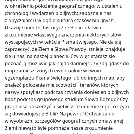
w określeniu położenia geograficznego, w ustaleniu
chronologii wydarzeń biblijnych; zapoznaje nas
z obyczajami i w ogóle kulturą czasów biblijnych.
Ukazuje nam tło historyczne Biblii i ułatwia
zrozumienie właściwego znaczenia niektórych słów
występujących w tekście Pisma świętego. Nie da się
zaprzeczyć, że Ziemia Słowa Prawdy istnieje; znajduje
się u nas, na naszej planecie. Czy więc starasz się
poznać ją możliwie jak najdokładniej? Czy zaglądasz do
map zamieszczonych ewentualnie w twoim
egzemplarzu Pisma świętego lub do innych map, aby
znaleźć położenie miejscowości i terenów, których
nazwy spotykasz podczas czytania doniesień biblijnych
bądź podczas grupowego studium Słowa Bożego? Czy
pragniesz poszerzyć u siebie zrozumienie tego, o czym
się dowiadujesz z Biblii? Na pewno! Odtwarzanie
w wyobraźni szczegółów geograficznych omawianej
Ziemi niewątpliwie pomnaża nasze zrozumienie