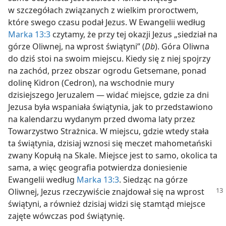
w szczegółach związanych z wielkim proroctwem,
które swego czasu podał Jezus. W Ewangelii według
Marka 13:3
czytamy, że przy tej okazji Jezus „siedział na
górze Oliwnej, na wprost świątyni” (
Db
). Góra Oliwna
do dziś stoi na swoim miejscu. Kiedy się z niej spojrzy
na zachód, przez obszar ogrodu Getsemane, ponad
dolinę Kidron (Cedron), na wschodnie mury
dzisiejszego Jeruzalem — widać miejsce, gdzie za dni
Jezusa była wspaniała świątynia, jak to przedstawiono
na kalendarzu wydanym przed dwoma laty przez
Towarzystwo Strażnica. W miejscu, gdzie wtedy stała
ta świątynia, dzisiaj wznosi się meczet mahometański
zwany Kopułą na Skale. Miejsce jest to samo, okolica ta
sama, a więc geografia potwierdza doniesienie
Ewangelii według
Marka 13:3
. Siedząc na górze
Oliwnej, Jezus rzeczywiście
znajdował się na wprost
świątyni, a również dzisiaj widzi się stamtąd miejsce
zajęte wówczas pod świątynię.