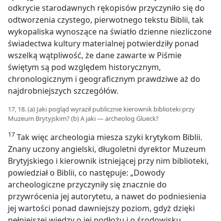
odkrycie starodawnych rękopisów przyczyniło się do
odtworzenia czystego, pierwotnego tekstu Biblii, tak
wykopaliska wynoszące na światło dzienne niezliczone
świadectwa kultury materialnej potwierdziły ponad
wszelką wątpliwość, że dane zawarte w Piśmie
świętym są pod względem historycznym,
chronologicznym i geograficznym prawdziwe aż do
najdrobniejszych szczegółów.
17, 18. (a) Jaki pogląd wyraził publicznie kierownik biblioteki przy
Muzeum Brytyjskim? (b) A jaki — archeolog Glueck?
17
Tak więc archeologia miesza szyki krytykom Biblii.
Znany uczony angielski, długoletni dyrektor Muzeum
Brytyjskiego i kierownik istniejącej przy nim biblioteki,
powiedział o Biblii, co następuje: „Dowody
archeologiczne przyczyniły się znacznie do
przywrócenia jej autorytetu, a nawet do podniesienia
jej wartości ponad dawniejszy poziom, gdyż dzięki
pełniejszej wiedzy o jej podłożu i o środowisku,