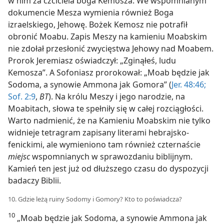
w nim za czciciela boga Kemosza. We wspomnianym
dokumencie Mesza wymienia również Boga
izraelskiego, Jehowę. Bożek Kemosz nie potrafił
obronić Moabu. Zapis Meszy na kamieniu Moabskim
nie zdołał przesłonić zwycięstwa Jehowy nad Moabem.
Prorok Jeremiasz oświadczył: „Zginąłeś, ludu
Kemosza”. A Sofoniasz prorokował: „Moab będzie jak
Sodoma, a synowie Ammona jak Gomora” (
Jer. 48:46;
Sof. 2:9
,
BT
). Na królu Meszy i jego narodzie, na
Moabitach, słowa te spełniły się w całej rozciągłości.
Warto nadmienić, że na Kamieniu Moabskim nie tylko
widnieje tetragram zapisany literami hebrajsko-
fenickimi, ale wymieniono tam również czternaście
miejsc
wspomnianych w sprawozdaniu biblijnym.
Kamień ten jest już od dłuższego czasu do dyspozycji
badaczy Biblii.
10. Gdzie leżą ruiny Sodomy i Gomory? Kto to poświadcza?
10
„Moab będzie jak Sodoma, a synowie Ammona jak