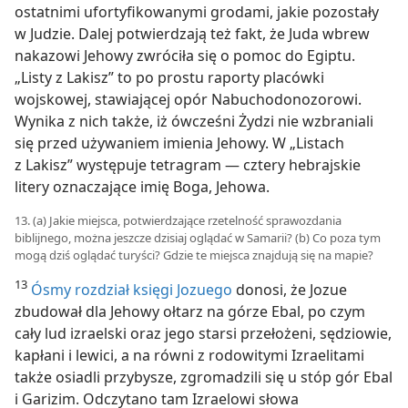
ostatnimi ufortyfikowanymi grodami, jakie pozostały
w Judzie. Dalej potwierdzają też fakt, że Juda wbrew
nakazowi Jehowy zwróciła się o pomoc do Egiptu.
„Listy z Lakisz” to po prostu raporty placówki
wojskowej, stawiającej opór Nabuchodonozorowi.
Wynika z nich także, iż ówcześni Żydzi nie wzbraniali
się przed używaniem imienia Jehowy. W „Listach
z Lakisz” występuje tetragram — cztery hebrajskie
litery oznaczające imię Boga, Jehowa.
13. (a) Jakie miejsca, potwierdzające rzetelność sprawozdania
biblijnego, można jeszcze dzisiaj oglądać w Samarii? (b) Co poza tym
mogą dziś oglądać turyści? Gdzie te miejsca znajdują się na mapie?
13
Ósmy rozdział księgi Jozuego
donosi, że Jozue
zbudował dla Jehowy ołtarz na górze Ebal, po czym
cały lud izraelski oraz jego starsi przełożeni, sędziowie,
kapłani i lewici, a na równi z rodowitymi Izraelitami
także osiadli przybysze, zgromadzili się u stóp gór Ebal
i Garizim. Odczytano tam Izraelowi słowa