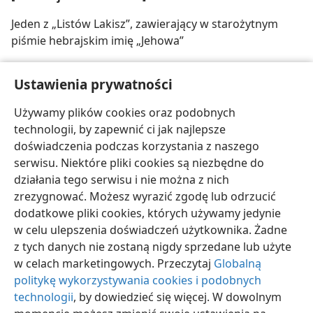
Jeden z „Listów Lakisz”, zawierający w starożytnym
piśmie hebrajskim imię „Jehowa”
[Ilustracja na stronie 13]
Ustawienia prywatności
Znaleziona w Cezarei część napisu, zawierająca
Używamy plików cookies oraz podobnych
w drugim wierszu słowa: „[Pon]tius Pilatus”
technologii, by zapewnić ci jak najlepsze
doświadczenia podczas korzystania z naszego
serwisu. Niektóre pliki cookies są niezbędne do
działania tego serwisu i nie można z nich
zrezygnować. Możesz wyrazić zgodę lub odrzucić
polski
Udostępnij
Ustawienia
dodatkowe pliki cookies, których używamy jedynie
Copyright
© 2026 Watch Tower Bible and Tract Society of Pennsylvania
w celu ulepszenia doświadczeń użytkownika. Żadne
Warunki użytkowania
Polityka prywatności
Ustawienia prywatności
Zaloguj
JW.ORG
z tych danych nie zostaną nigdy sprzedane lub użyte
w celach marketingowych. Przeczytaj
Globalną
politykę wykorzystywania cookies i podobnych
technologii
, by dowiedzieć się więcej. W dowolnym