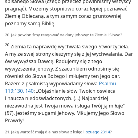
spisanego Słowa (czego przecież powinniśmy wszyscy
pragnąć). Możemy stopniowo coraz lepiej poznawać
Ziemię Obiecaną, a tym samym coraz gruntowniej
poznamy samą Biblię.
20. Jak powinniśmy reagować na dary Jehowy: tę Ziemię i Słowo?
20
Ziemia ta naprawdę wychwala swego Stworzyciela.
A my ze swej strony cieszymy się z jej wychwalania. Dar
ów wywyższa Dawcę. Radujemy się z tego
wywyższenia Jehowy. Z szacunkiem odnosimy się
również do Słowa Bożego i miłujemy ten Jego dar.
Razem z psalmistą wypowiadamy słowa
Psalmu
119:130,
140
: „Objaśnianie słów Twoich oświeca
i naucza niedoświadczonych. (...) Najbardziej
niezawodna jest Twoja mowa i sługa Twój ją miłuje”
(
BT
). Jesteśmy sługami Jehowy. Miłujemy Jego Słowo
Prawdy!
21. Jaką wartość mają dla nas słowa z księgi
Jozuego 23:14
?