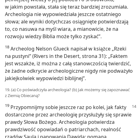
w jakim powstała, stała się teraz bardziej zrozumiała.
Archeologia nie wypowiedziała jeszcze ostatniego
słowa; ale wyniki dotychczas osiągnięte potwierdzają
to, co nasuwa na myśl wiara, a mianowicie, że na
rozwoju wiedzy Biblia może tylko zyskać”.
18
Archeolog Nelson Glueck napisał w książce „Rzeki
na pustyni” (Rivers in the Desert, strona 31): „Faktem
jest wszakże, iż można z całą stanowczością twierdzić,
że żadne odkrycie archeologiczne nigdy nie podważyło
jakiejkolwiek wypowiedzi biblijnej”.
19. (a) Co poświadczyła archeologia? (b) Jak możemy się zapoznawać
z Ziemią Obiecaną?
19
Przypomnijmy sobie jeszcze raz po kolei, jak fakty
dostarczone przez archeologię przysłużyły się sprawie
prawdy Słowa Bożego. Archeologia potwierdza
prawdziwość opowiadań o patriarchach, realność
rządów Saula i panowania Dawida; pomaga