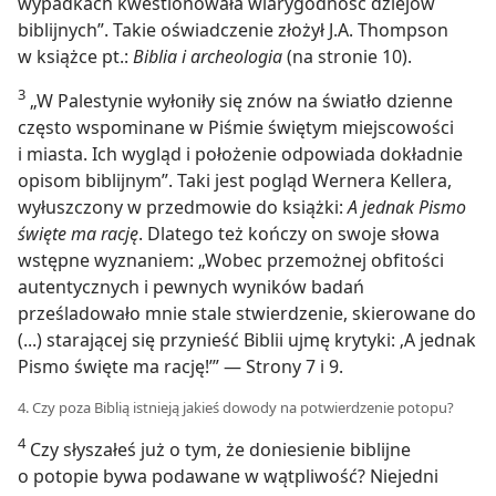
wypadkach kwestionowała wiarygodność dziejów
biblijnych”. Takie oświadczenie złożył J.A. Thompson
w książce pt.:
Biblia i archeologia
(na stronie 10).
3
„W Palestynie wyłoniły się znów na światło dzienne
często wspominane w Piśmie świętym miejscowości
i miasta. Ich wygląd i położenie odpowiada dokładnie
opisom biblijnym”. Taki jest pogląd Wernera Kellera,
wyłuszczony w przedmowie do książki:
A jednak Pismo
święte ma rację
. Dlatego też kończy on swoje słowa
wstępne wyznaniem: „Wobec przemożnej obfitości
autentycznych i pewnych wyników badań
prześladowało mnie stale stwierdzenie, skierowane do
(...) starającej się przynieść Biblii ujmę krytyki: ‚A jednak
Pismo święte ma rację!’” — Strony 7 i 9.
4. Czy poza Biblią istnieją jakieś dowody na potwierdzenie potopu?
4
Czy słyszałeś już o tym, że doniesienie biblijne
o potopie bywa podawane w wątpliwość? Niejedni