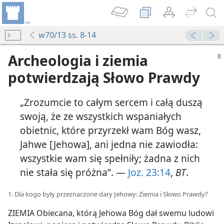
w70/13 ss. 8-14
Archeologia i ziemia
potwierdzają Słowo Prawdy
„Zrozumcie to całym sercem i całą duszą
swoją, że ze wszystkich wspaniałych
obietnic, które przyrzekł wam Bóg wasz,
Jahwe [Jehowa], ani jedna nie zawiodła:
ne sprawozdanie
wszystkie wam się spełniły; żadna z nich
zne”
nie stała się próżna”. —
Joz. 23:14
,
BT
.
ament”?
1. Dla kogo były przeznaczone dary Jehowy: Ziemia i Słowo Prawdy?
ot
ZIEMIA Obiecana, którą Jehowa Bóg dał swemu ludowi