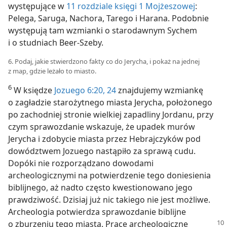
występujące w
11 rozdziale księgi 1 Mojżeszowej
:
Pelega, Saruga, Nachora, Tarego i Harana. Podobnie
występują tam wzmianki o starodawnym Sychem
i o studniach Beer-Szeby.
6. Podaj, jakie stwierdzono fakty co do Jerycha, i pokaż na jednej
z map, gdzie leżało to miasto.
6
W księdze
Jozuego 6:20,
24
znajdujemy wzmiankę
o zagładzie starożytnego miasta Jerycha, położonego
po zachodniej stronie wielkiej zapadliny Jordanu, przy
czym sprawozdanie wskazuje, że upadek murów
Jerycha i zdobycie miasta przez Hebrajczyków pod
dowództwem Jozuego nastąpiło za sprawą cudu.
Dopóki nie rozporządzano dowodami
archeologicznymi na potwierdzenie tego doniesienia
biblijnego, aż nadto często kwestionowano jego
prawdziwość. Dzisiaj już nic takiego nie jest możliwe.
Archeologia potwierdza sprawozdanie biblijne
o zburzeniu tego miasta. Prace archeologiczne