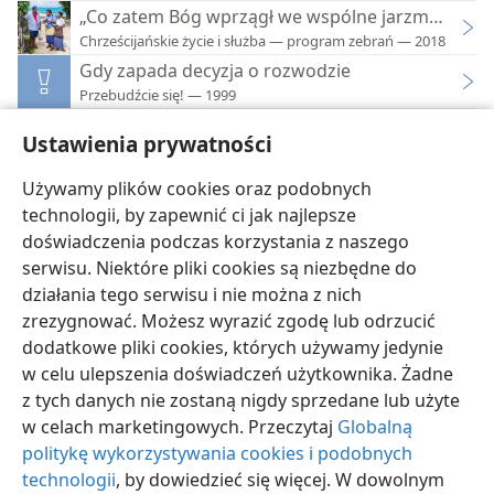
„Co zatem Bóg wprzągł we wspólne jarzmo...”
Chrześcijańskie życie i służba — program zebrań — 2018
Gdy zapada decyzja o rozwodzie
Przebudźcie się! — 1999
Jak rozwód wpływa na dzieci
Ustawienia prywatności
Tematyka rodzinna
Kazanie na Górze Zapobieganie cudzołóstwu i r
Używamy plików cookies oraz podobnych
Strażnica Zwiastująca Królestwo Jehowy — 1979
technologii, by zapewnić ci jak najlepsze
doświadczenia podczas korzystania z naszego
serwisu. Niektóre pliki cookies są niezbędne do
działania tego serwisu i nie można z nich
zrezygnować. Możesz wyrazić zgodę lub odrzucić
polski
Ustawienia
dodatkowe pliki cookies, których używamy jedynie
Copyright
© 2026 Watch Tower Bible and Tract Society of Pennsylvania
w celu ulepszenia doświadczeń użytkownika. Żadne
Warunki użytkowania
Polityka prywatności
Ustawienia prywatności
z tych danych nie zostaną nigdy sprzedane lub użyte
Zaloguj
JW.ORG
w celach marketingowych. Przeczytaj
Globalną
politykę wykorzystywania cookies i podobnych
technologii
, by dowiedzieć się więcej. W dowolnym