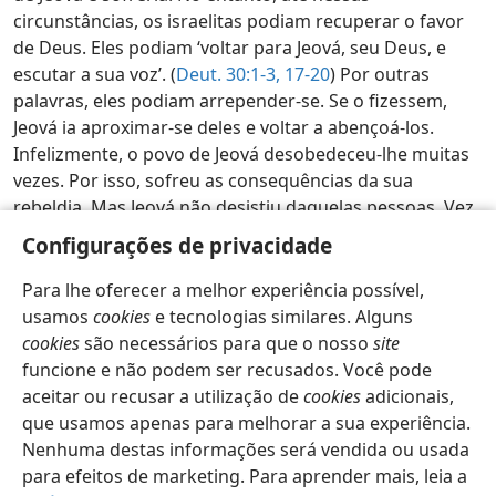
circunstâncias, os israelitas podiam recuperar o favor
de Deus. Eles podiam ‘voltar para Jeová, seu Deus, e
escutar a sua voz’. (
Deut. 30:1-3,
17-20
) Por outras
palavras, eles podiam arrepender-se. Se o fizessem,
Jeová ia aproximar-se deles e voltar a abençoá-los.
Infelizmente, o povo de Jeová desobedeceu-lhe muitas
vezes. Por isso, sofreu as consequências da sua
rebeldia. Mas Jeová não desistiu daquelas pessoas. Vez
após vez, ele enviava os seus profetas para lhes dar
Configurações de privacidade
avisos e ajudá-las a arrependerem-se e a voltarem para
ele. —
2 Reis 17:13, 14
.
w24.08
32:4-5
Para lhe oferecer a melhor experiência possível,
usamos
cookies
e tecnologias similares. Alguns
Examine as Escrituras Diariamente — 2026
cookies
são necessários para que o nosso
site
funcione e não podem ser recusados. Você pode
Língua Gestual Portuguesa
Partilhar
Preferências
aceitar ou recusar a utilização de
cookies
adicionais,
Copyright
© 2026 Watch Tower Bible and Tract Society of Pennsylvania
que usamos apenas para melhorar a sua experiência.
Termos de Utilização
Política de Privacidade
Definições de Segurança
Entrar
JW.ORG
Nenhuma destas informações será vendida ou usada
para efeitos de marketing. Para aprender mais, leia a