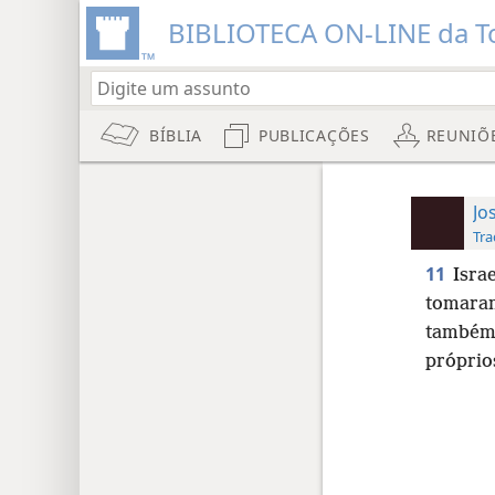
BIBLIOTECA ON-LINE da To
BÍBLIA
PUBLICAÇÕES
REUNIÕ
Jo
Tra
11
Isra
tomaram
também 
próprio