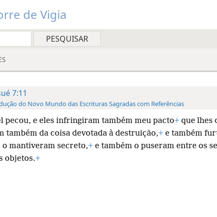
rre de Vigia
ES
sué 7:11
dução do Novo Mundo das Escrituras Sagradas com Referências
el pecou, e eles infringiram também meu pacto
+
que lhes 
 também da coisa devotada à destruição,
+
e também fur
o mantiveram secreto,
+
e também o puseram entre os s
s objetos.
+