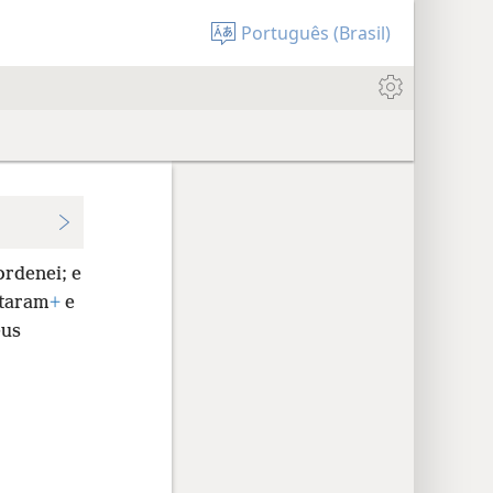
Português (Brasil)
ordenei; e
taram
+
e
eus