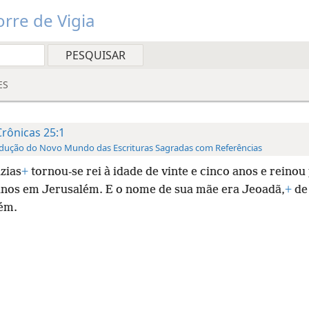
rre de Vigia
ES
Crônicas 25:1
dução do Novo Mundo das Escrituras Sagradas com Referências
zias
+
tornou-se rei à idade de vinte e cinco anos e reinou
anos em Jerusalém. E o nome de sua mãe era Jeoadã,
+
de
ém.