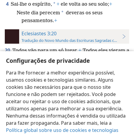
4
*
Sai-lhe o espírito,
+
ele volta ao seu solo;
+
*
Neste dia perecem
deveras os seus
pensamentos.
+
Eclesiastes 3:20
Tradução do Novo Mundo das Escrituras Sagradas com Referên
20
Todos vão para um só lugar.
+
Todos eles vieram a
*
ser do pó
+
e todos eles retornam ao pó.
+
Configurações de privacidade
Para lhe fornecer a melhor experiência possível,
usamos cookies e tecnologias similares. Alguns
cookies são necessários para que o nosso site
funcione e não podem ser rejeitados. Você pode
Português (Brasil)
Preferências
aceitar ou rejeitar o uso de cookies adicionais, que
Copyright
© 2026 Watch Tower Bible and Tract Society of Pennsylvania
utilizamos apenas para melhorar a sua experiência.
Termos de Uso
Política de Privacidade
Configurações de Privacidade
Login
JW.ORG
Nenhuma dessas informações é vendida ou utilizada
para fazer propaganda. Para saber mais, leia a
Política global sobre uso de cookies e tecnologias