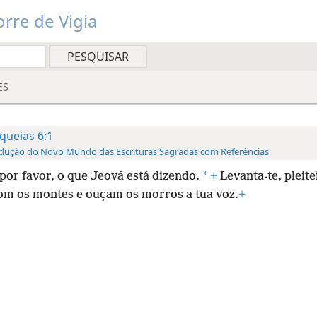
rre de Vigia
ES
queias 6:1
dução do Novo Mundo das Escrituras Sagradas com Referências
*
por favor, o que Jeová está dizendo.
+
Levanta-te, pleit
om os montes e ouçam os morros a tua voz.
+