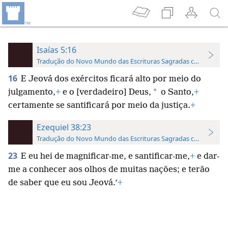
Isaías 5:16
Tradução do Novo Mundo das Escrituras Sagradas com Referên
16
E Jeová dos exércitos ficará alto por meio do
*
julgamento,
+
e o [verdadeiro] Deus,
o Santo,
+
certamente se santificará por meio da justiça.
+
Ezequiel 38:23
Tradução do Novo Mundo das Escrituras Sagradas com Referên
23
E eu hei de magnificar-me, e santificar-me,
+
e dar-
me a conhecer aos olhos de muitas nações; e terão
de saber que eu sou Jeová.’
+