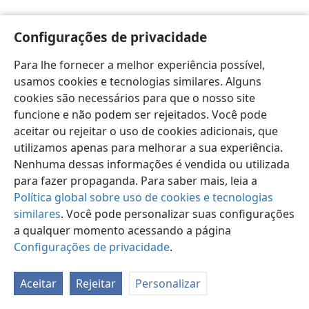
Configurações de privacidade
Para lhe fornecer a melhor experiência possível,
usamos cookies e tecnologias similares. Alguns
Português (Brasil)
Preferências
cookies são necessários para que o nosso site
Copyright
© 2026 Watch Tower Bible and Tract Society of Pennsylvania
funcione e não podem ser rejeitados. Você pode
Termos de Uso
Política de Privacidade
aceitar ou rejeitar o uso de cookies adicionais, que
Configurações de Privacidade
Login
JW.ORG
utilizamos apenas para melhorar a sua experiência.
Nenhuma dessas informações é vendida ou utilizada
para fazer propaganda. Para saber mais, leia a
Política global sobre uso de cookies e tecnologias
similares
. Você pode personalizar suas configurações
a qualquer momento acessando a página
Configurações de privacidade
.
Aceitar
Rejeitar
Personalizar