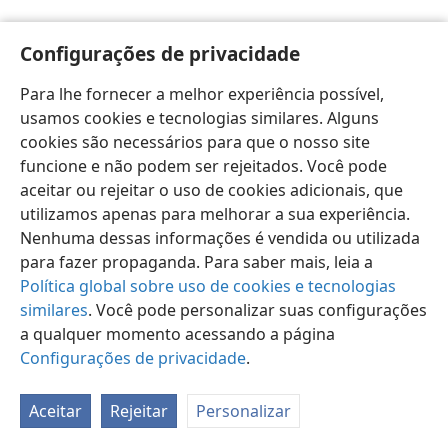
Configurações de privacidade
Para lhe fornecer a melhor experiência possível,
usamos cookies e tecnologias similares. Alguns
Português (Brasil)
Preferências
cookies são necessários para que o nosso site
Copyright
© 2026 Watch Tower Bible and Tract Society of Pennsylvania
funcione e não podem ser rejeitados. Você pode
Termos de Uso
Política de Privacidade
aceitar ou rejeitar o uso de cookies adicionais, que
Configurações de Privacidade
Login
JW.ORG
utilizamos apenas para melhorar a sua experiência.
Nenhuma dessas informações é vendida ou utilizada
para fazer propaganda. Para saber mais, leia a
Política global sobre uso de cookies e tecnologias
similares
. Você pode personalizar suas configurações
a qualquer momento acessando a página
Configurações de privacidade
.
Aceitar
Rejeitar
Personalizar