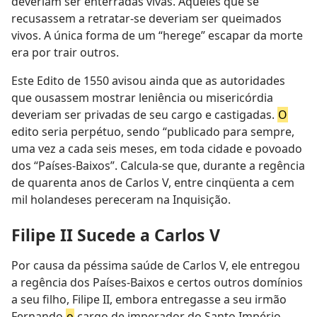
deveriam ser enterradas vivas. Aqueles que se
recusassem a retratar-se deveriam ser queimados
vivos. A única forma de um “herege” escapar da morte
era por trair outros.
Este Edito de 1550 avisou ainda que as autoridades
que ousassem mostrar leniência ou misericórdia
deveriam ser privadas de seu cargo e castigadas.
O
edito seria perpétuo, sendo “publicado para sempre,
uma vez a cada seis meses, em toda cidade e povoado
dos “Países-Baixos”. Calcula-se que, durante a regência
de quarenta anos de Carlos V, entre cinqüenta a cem
mil holandeses pereceram na Inquisição.
Filipe II Sucede a Carlos V
Por causa da péssima saúde de Carlos V, ele entregou
a regência dos Países-Baixos e certos outros domínios
a seu filho, Filipe II, embora entregasse a seu irmão
Fernando
o
cargo de imperador do Santo Império