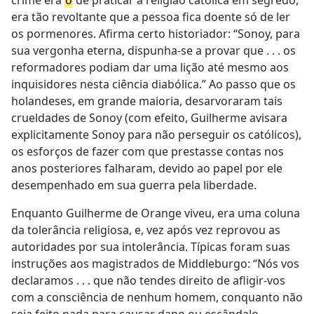
crime era
o
de praticar a religião católica em segredo,
era tão revoltante que a pessoa fica doente só de ler
os pormenores. Afirma certo historiador: “Sonoy, para
sua vergonha eterna, dispunha-se a provar que . . . os
reformadores podiam dar uma lição até mesmo aos
inquisidores nesta ciência diabólica.” Ao passo que os
holandeses, em grande maioria, desarvoraram tais
crueldades de Sonoy (com efeito, Guilherme avisara
explicitamente Sonoy para não perseguir os católicos),
os esforços de fazer com que prestasse contas nos
anos posteriores falharam, devido ao papel por ele
desempenhado em sua guerra pela liberdade.
Enquanto Guilherme de Orange viveu, era uma coluna
da tolerância religiosa, e, vez após vez reprovou as
autoridades por sua intolerância. Típicas foram suas
instruções aos magistrados de Middleburgo: “Nós vos
declaramos . . . que não tendes direito de afligir-vos
com a consciência de nenhum homem, conquanto não