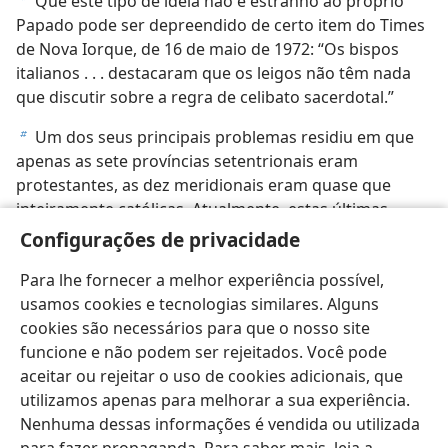
Que este tipo de idéia não e estranho ao próprio
a
Papado pode ser depreendido de certo item do Times
de Nova Iorque, de 16 de maio de 1972: “Os bispos
italianos . . . destacaram que os leigos não têm nada
que discutir sobre a regra de celibato sacerdotal.”
Um dos seus principais problemas residiu em que
b
apenas as sete províncias setentrionais eram
protestantes, as dez meridionais eram quase que
inteiramente católicas. Atualmente, estas últimas
províncias constituem a Bélgica.
Configurações de privacidade
Para lhe fornecer a melhor experiência possível,
usamos cookies e tecnologias similares. Alguns
cookies são necessários para que o nosso site
funcione e não podem ser rejeitados. Você pode
Português (Brasil)
Compartilhar
Preferências
aceitar ou rejeitar o uso de cookies adicionais, que
Copyright
© 2026 Watch Tower Bible and Tract Society of Pennsylvania
utilizamos apenas para melhorar a sua experiência.
Termos de Uso
Política de Privacidade
Configurações de Privacidade
Login
JW.ORG
Nenhuma dessas informações é vendida ou utilizada