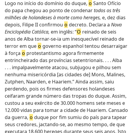
Logo no início do domínio do duque,
o
Santo Ofício
do papa chegou ao ponto de condenar
todos os três
milhões de holandeses à morte como hereges,
e, dez dias
depois, Filipe II confirmou
o
decreto. Declara a
Nova
Enciclopédia Católica,
em inglês: “
O
reinado de seis
anos de Alba tornar-se-ia um inesquecível reinado de
terror em que
o
governo espanhol tentou desarraigar
à força
o
protestantismo agora firmemente
entrincheirado das províncias setentrionais. . . . Alba
. . . impalpavelmente atacou, subjugou e pilhou sem
nenhuma misericórdia [as cidades de] Mons, Malines,
Zutphen, Naarden, e Haariem.” Ainda assim, saiu
perdendo, pois os firmes defensores holandeses
ceifaram grande número das tropas do duque. Assim,
custou a seu exército de 30.000 homens sete meses e
12.000 vidas para tomar a cidade de Haariem. Cansado
da guerra,
o
duque por fim sumiu do país para tapear
seus credores, jactando-se, ao mesmo tempo, de que
executara 18.600 hereges durante seus seis anos. Isto