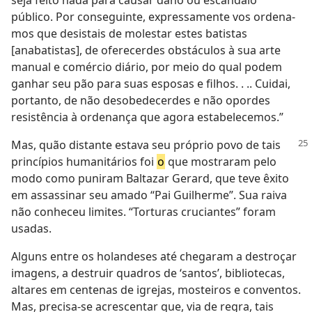
seja feito nada para causar dano ou escândalo
público. Por conseguinte, expressamente vos ordena-
mos que desistais de molestar estes batistas
[anabatistas], de oferecerdes obstáculos à sua arte
manual e comércio diário, por meio do qual podem
ganhar seu pão para suas esposas e filhos. . .. Cuidai,
portanto, de não desobedecerdes e não opordes
resistência à ordenança que agora estabelecemos.”
Mas, quão distante estava seu próprio
povo de tais
princípios humanitários foi
o
que mostraram pelo
modo como puniram Baltazar Gerard, que teve êxito
em assassinar seu amado “Pai Guilherme”. Sua raiva
não conheceu limites. “Torturas cruciantes” foram
usadas.
Alguns entre os holandeses até chegaram a destroçar
imagens, a destruir quadros de ‘santos’, bibliotecas,
altares em centenas de igrejas, mosteiros e conventos.
Mas, precisa-se acrescentar que, via de regra, tais