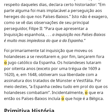
respeito daqueles dias, declara certo historiador: “Em
parte alguma foi mais implacável a perseguição aos
hereges do que nos Países-Baixos.” Isto não é exagero,
como se vê das observações de seu principal
perseguidor, Filipe II: “Para que apresentar a
Inquisição espanhola, . . .
a inquisição nos Países-Baixos
é muito mas impiedosa do que a da Espanha.”
Foi primariamente tal inquisição que moveu os
holandeses a se revoltarem e, por fim, lançarem fora
o
jugo católico da Espanha. Os holandeses lutaram
por oitenta anos (exceto por uma trégua de 1609 a
1620), e, em 1648, obtiveram sua liberdade com a
assinatura dos tratados de Münster e Vestfália. Por
meio destes, “a Espanha cedeu tudo em prol do que os
holandeses combatiam”. Incidentalmente,
o
que era
então os Países-Baixos incluía
o
que hoje é a Bélgica.
Primitiva História