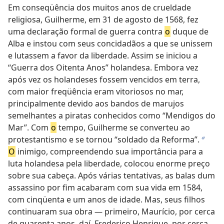
Em conseqüência dos muitos anos de crueldade
religiosa, Guilherme, em 31 de agosto de 1568, fez
uma declaração formal de guerra contra
o
duque de
Alba e instou com seus concidadãos a que se unissem
e lutassem a favor da liberdade. Assim se iniciou a
“Guerra dos Oitenta Anos” holandesa. Embora vez
após vez os holandeses fossem vencidos em terra,
com maior freqüência eram vitoriosos no mar,
principalmente devido aos bandos de marujos
semelhantes a piratas conhecidos como “Mendigos do
Mar”. Com
o
tempo, Guilherme se converteu ao
protestantismo e se tornou “soldado da Reforma”.
b
O
inimigo, compreendendo sua importância para a
luta holandesa pela liberdade, colocou enorme preço
sobre sua cabeça. Após várias tentativas, as balas dum
assassino por fim acabaram com sua vida em 1584,
com cinqüenta e um anos de idade. Mas, seus filhos
continuaram sua obra — primeiro, Maurício, por cerca
de quarenta anos, daí, Frederico Henrique, por cerca