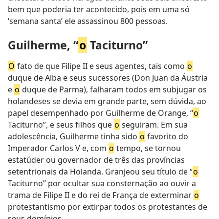
bem que poderia ter acontecido, pois em uma só
‘semana santa’ ele assassinou 800 pessoas.
Guilherme, “
o
Taciturno”
O
fato de que Filipe II e seus agentes, tais como
o
duque de Alba e seus sucessores (Don Juan da Áustria
e
o
duque de Parma), falharam todos em subjugar os
holandeses se devia em grande parte, sem dúvida, ao
papel desempenhado por Guilherme de Orange, “
o
Taciturno”, e seus filhos que
o
seguiram. Em sua
adolescência, Guilherme tinha sido
o
favorito do
Imperador Carlos V e, com
o
tempo, se tornou
estatúder ou governador de três das províncias
setentrionais da Holanda. Granjeou seu título de “
o
Taciturno” por ocultar sua consternação ao ouvir a
trama de Filipe II e do rei de França de exterminar
o
protestantismo por extirpar todos os protestantes de
seus domínios.