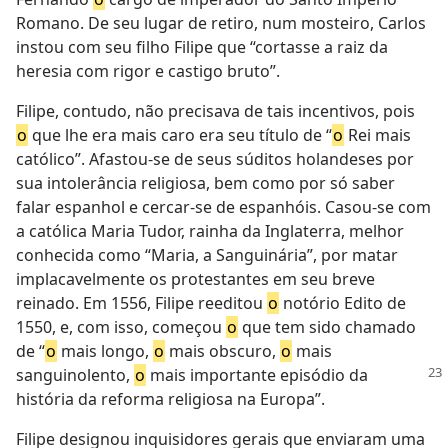
Romano. De seu lugar de retiro, num mosteiro, Carlos
instou com seu filho Filipe que “cortasse a raiz da
heresia com rigor e castigo bruto”.
Filipe, contudo, não precisava de tais incentivos, pois
o
que lhe era mais caro era seu título de “
o
Rei mais
católico”. Afastou-se de seus súditos holandeses por
sua intolerância religiosa, bem como por só saber
falar espanhol e cercar-se de espanhóis. Casou-se com
a católica Maria Tudor, rainha da Inglaterra, melhor
conhecida como “Maria, a Sanguinária”, por matar
implacavelmente os protestantes em seu breve
reinado. Em 1556, Filipe reeditou
o
notório Edito de
1550, e, com isso, começou
o
que tem sido chamado
de “
o
mais longo,
o
mais obscuro,
o
mais
sanguinolento,
o
mais
importante episódio da
história da reforma religiosa na Europa”.
Filipe designou inquisidores gerais que enviaram uma