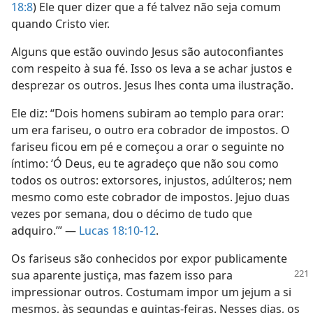
18:8
) Ele quer dizer que a fé talvez não seja comum
quando Cristo vier.
Alguns que estão ouvindo Jesus são autoconfiantes
com respeito à sua fé. Isso os leva a se achar justos e
desprezar os outros. Jesus lhes conta uma ilustração.
Ele diz: “Dois homens subiram ao templo para orar:
um era fariseu, o outro era cobrador de impostos. O
fariseu ficou em pé e começou a orar o seguinte no
íntimo: ‘Ó Deus, eu te agradeço que não sou como
todos os outros: extorsores, injustos, adúlteros; nem
mesmo como este cobrador de impostos. Jejuo duas
vezes por semana, dou o décimo de tudo que
adquiro.’” —
Lucas 18:10-12
.
Os fariseus são conhecidos por expor publicamente
sua aparente justiça, mas fazem isso
para
impressionar outros. Costumam impor um jejum a si
mesmos, às segundas e quintas-feiras. Nesses dias, os