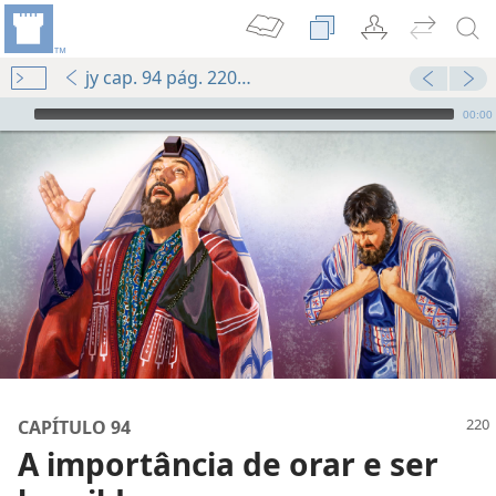
jy cap. 94 pág. 220-pág. 221 par. 3
Audio Player
00:00
CAPÍTULO 94
A importância de orar e ser