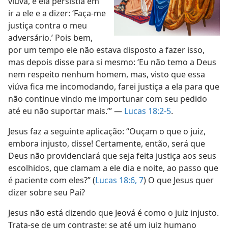
viúva, e ela persistia em
ir a ele e a dizer: ‘Faça-me
justiça contra o meu
adversário.’ Pois bem,
por um tempo ele não estava disposto a fazer isso,
mas depois disse para si mesmo: ‘Eu não temo a Deus
nem respeito nenhum homem, mas, visto que essa
viúva fica me incomodando, farei justiça a ela para que
não continue vindo me importunar com seu pedido
até eu não suportar mais.’” —
Lucas 18:2-5
.
Jesus faz a seguinte aplicação: “Ouçam o que o juiz,
embora injusto, disse! Certamente, então, será que
Deus não providenciará que seja feita justiça aos seus
escolhidos, que clamam a ele dia e noite, ao passo que
é paciente com eles?” (
Lucas 18:6, 7
) O que Jesus quer
dizer sobre seu Pai?
Jesus não está dizendo que Jeová é como o juiz injusto.
Trata-se de um contraste: se até um juiz humano