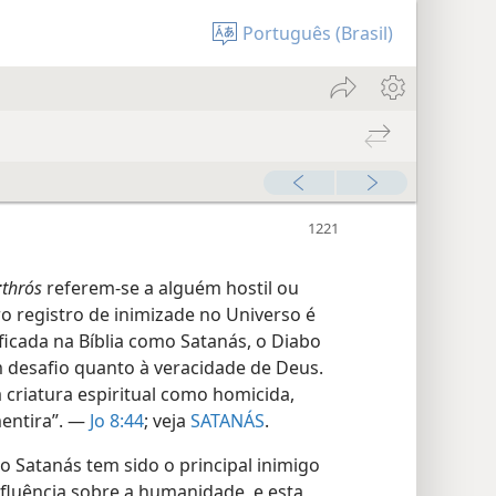
Português (Brasil)
·thrós
referem-se a alguém hostil ou
ro registro de inimizade no Universo é
ificada na Bíblia como Satanás, o Diabo
 desafio quanto à veracidade de Deus.
a criatura espiritual como homicida,
entira”. —
Jo 8:44
; veja
SATANÁS
.
 Satanás tem sido o principal inimigo
nfluência sobre a humanidade, e esta