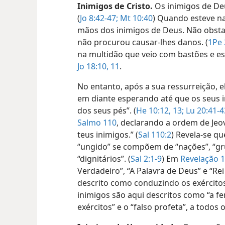
Inimigos de Cristo.
Os inimigos de De
(
Jo 8:42-47;
Mt 10:40
) Quando esteve na 
mãos dos inimigos de Deus. Não obst
não procurou causar-lhes danos. (
1Pe 
na multidão que veio com bastões e e
Jo 18:10, 11
.
No entanto, após a sua ressurreição, el
em diante esperando até que os seus 
dos seus pés”. (
He 10:12, 13;
Lu 20:41-4
Salmo 110
, declarando a ordem de Jeo
teus inimigos.” (
Sal 110:2
) Revela-se q
“ungido” se compõem de “nações”, “grup
“dignitários”. (
Sal 2:1-9
) Em
Revelação 1
Verdadeiro”, “A Palavra de Deus” e “Re
descrito como conduzindo os exércitos
inimigos são aqui descritos como “a fer
exércitos” e o “falso profeta”, a todos o