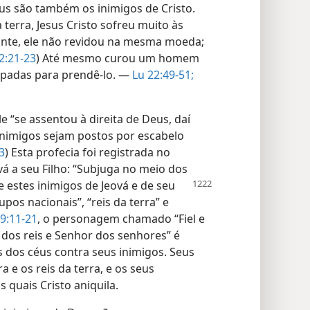
us são também os inimigos de Cristo.
terra, Jesus Cristo sofreu muito às
ante, ele não revidou na mesma moeda;
2:21-23
) Até mesmo curou um homem
spadas para prendê-lo. —
Lu 22:49-51;
e “se assentou à direita de Deus, daí
inimigos sejam postos por escabelo
3
) Esta profecia foi registrada no
vá a seu Filho: “Subjuga no meio dos
ue estes
inimigos de Jeová e de seu
os nacionais”, “reis da terra” e
9:11-21
, o personagem chamado “Fiel e
i dos reis e Senhor dos senhores” é
 dos céus contra seus inimigos. Seus
a e os reis da terra, e os seus
s quais Cristo aniquila.