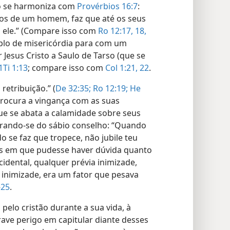
o se harmoniza com
Provérbios 16:7
:
os de um homem, faz que até os seus
 ele.” (Compare isso com
Ro 12:17, 18,
plo de misericórdia para com um
Jesus Cristo a Saulo de Tarso (que se
1Ti 1:13
; compare isso com
Col 1:21, 22
.
retribuição.” (
De 32:35;
Ro 12:19;
He
procura a vingança com as suas
ue se abata a calamidade sobre seus
brando-se do sábio conselho: “Quando
do se faz que tropece, não jubile teu
sos em que pudesse haver dúvida quanto
cidental, qualquer prévia inimizade,
inimizade, era um fator que pesava
-25
.
pelo cristão durante a sua vida, à
grave perigo em capitular diante desses