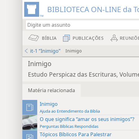
BIBLIOTECA ON-LINE da To
BÍBLIA
PUBLICAÇÕES
REUNIÕ
it-1 “Inimigo”
Inimigo
Inimigo
Estudo Perspicaz das Escrituras, Volum
Matéria relacionada
Inimigo
Ajuda ao Entendimento da Bíblia
O que significa “amar os seus inimigos”?
Perguntas Bíblicas Respondidas
Tópicos Bíblicos Para Palestrar