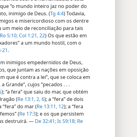
 que “o mundo inteiro jaz no poder do
to, inimigo de Deus. (
Tg 4:4
) Todavia,
migos e misericordioso com os dentre
u um meio de reconciliação para tais
Ro 5:10;
Col 1:21, 22
) Os que estão em
ixadores” a um mundo hostil, com o
8-21
.
nam inimigos empedernidos de Deus,
uos, que juntam as nações em oposição
m que é contra a lei”, que se coloca em
, a Grande”, cujos “pecados . . .
5
); “a fera” que saiu do mar, que obtém
dragão (
Re 13:1, 2,
6
); a “fera” de dois
 “fera” do mar (
Re 13:11, 12
); a “fera
sfemos” (
Re 17:3
); e os que persistem
eus destruirá. —
De 32:41;
Is 59:18;
Re