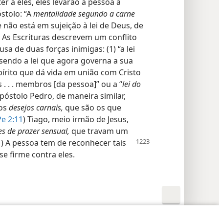
er a eles, eles levarão a pessoa à
stolo: “A
mentalidade segundo a carne
 não está em sujeição à lei de Deus, de
) As Escrituras descrevem um conflito
sa de duas forças inimigas: (1) “a lei
 sendo a lei que agora governa a sua
írito que dá vida em união com Cristo
 . . . membros [da pessoa]” ou a “
lei do
apóstolo Pedro, de maneira similar,
dos
desejos carnais,
que são os que
e 2:11
) Tiago, meio irmão de Jesus,
es de prazer sensual,
que travam um
1
) A pessoa tem de reconhecer tais
e firme contra eles.
rações de Privacidade
Login
JW.ORG