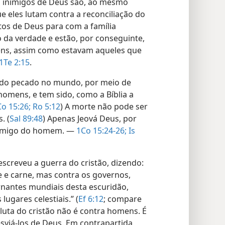
 inimigos de Deus são, ao mesmo
 eles lutam contra a reconciliação do
os de Deus para com a família
da verdade e estão, por conseguinte,
ens, assim como estavam aqueles que
1Te 2:15
.
 do pecado no mundo, por meio de
homens, e tem sido, como a Bíblia a
o 15:26;
Ro 5:12
) A morte não pode ser
. (
Sal 89:48
) Apenas Jeová Deus, por
 inimigo do homem. —
1Co 15:24-26;
Is
screveu a guerra do cristão, dizendo:
e carne, mas contra os governos,
rnantes mundiais desta escuridão,
lugares celestiais.” (
Ef 6:12
; compare
 luta do cristão não é contra homens. É
sviá-los de Deus. Em contrapartida,