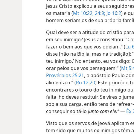
Jesus Cristo explicou a seus seguidor
os mataria (
Mt 10:22;
24:9;
Jo 16:2
) e q
homem seriam os de sua própria famí
Qual deve ser a atitude do cristão par
em seu inimigo? Jesus aconselhou: “Co
fazer o bem aos que vos odeiam.” (
Lu 6
disse [não na Bíblia, mas na tradição]:
teu inimigo.’ No entanto, eu vos digo:
orar pelos que vos perseguem.” (
Mt 5:
Provérbios 25:21
, o apóstolo Paulo adm
alimenta-o.” (
Ro 12:20
) Este princípio f
encontrares o touro do teu inimigo o
falta lho deves restituir. Se vires o j
sob a sua carga, então tens de refrear
conseguir soltá-lo
junto com ele.”
—
Êx 
Visto que os servos de Jeová aplicam e
tem sido que muitos ex-inimigos têm 