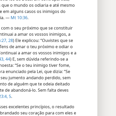
es que o mundo os odiaria e até mesmo
ue em alguns casos os inimigos do
lia. —
Mt 10:36
.
a com o seu próximo que se constituir
ntinuai a amar os vossos inimigos, a
:27, 28
) Ele explicou: “Ouvistes que se
 ‘Tens de amar o teu próximo e odiar o
 Continuai a amar os vossos inimigos e a
43, 44
) E, sem dúvida referindo-se a
oesta: “Se o teu inimigo tiver fome,
ora enunciado pela Lei, que dizia: “Se
u seu jumento andando perdido, sem
umento de alguém que te odeia deitado
-te de abandoná-lo. Sem falta deves
23:4, 5
.
sses excelentes princípios, o resultado
abrandado seu coração para com eles e