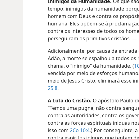
Inimigos da Humanidade.
Os que são
tempo, inimigos da humanidade porque
homem com Deus e contra os propósit
humana. Eles opõem-se à proclamação 
contra os interesses de todos os hom
perseguiram os primitivos cristãos. —
Adicionalmente, por causa da entrada
Adão, a morte se espalhou a todos os 
chama, o “inimigo” da humanidade. (
1C
vencida por meio de esforços humanos
meio de Jesus Cristo, eliminará esse
25:8
.
A Luta do Cristão.
O apóstolo Paulo de
“Temos uma pugna, não contra sangue 
contra as autoridades, contra os gove
contra as forças espirituais iníquas nos 
isso com
2Co 10:4
.) Por conseguinte, a
contra espíritos iníquos que tentam de