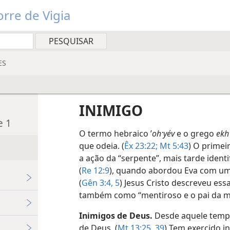
rre de Vigia
ES
INIMIGO
e 1
oh·yév
e o grego
ekh
que odeia. (
Êx 23:22;
Mt 5:43
) O primei
a ação da “serpente”, mais tarde ident
(
Re 12:9
), quando abordou Eva com um
(
Gên 3:4, 5
) Jesus Cristo descreveu ess
também como “mentiroso e o pai da m
Inimigos de Deus.
Desde aquele tempo
de Deus. (
Mt 13:25,
39
) Tem exercido i