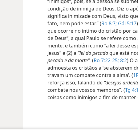
“inimigos”, pois, se a pessoa se submet
condição de inimiga de Deus. Diz o apó
significa inimizade com Deus, visto que
fato, nem pode estar.” (
Ro 8:7;
Gál 5:17
que ocorre no íntimo do cristão por cau
de Deus”, a qual Paulo se refere como
mente, e também como “a lei desse esp
Jesus” e (2) a
“lei do pecado
que está nos
pecado e da morte”.
(
Ro 7:22-25;
8:2
) O 
admoesta os cristãos a ‘se absterem 
travam um combate contra a alma’. (
1P
reforça isso, falando de
“desejos ardent
combate nos vossos membros”. (
Tg 4:
coisas como inimigos a fim de manter-s
 Society of Pennsylvania
Termos de Uso
Política de Privacidade
Configu