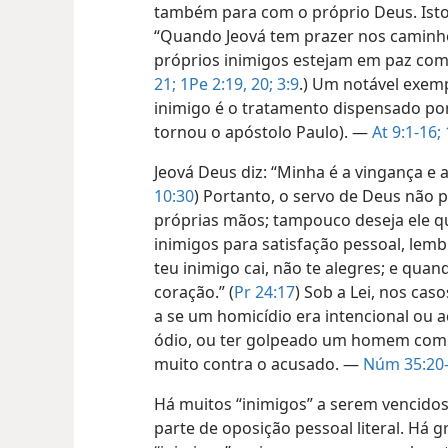
também para com o próprio Deus. Ist
“Quando Jeová tem prazer nos caminh
próprios inimigos estejam em paz com
21;
1Pe 2:19, 20;
3:9
.) Um notável exem
inimigo é o tratamento dispensado por 
tornou o apóstolo Paulo). —
At 9:1-16;
Jeová Deus diz: “Minha é a vingança e a 
10:30
) Portanto, o servo de Deus não 
próprias mãos; tampouco deseja ele q
inimigos para satisfação pessoal, lem
teu inimigo cai, não te alegres; e quan
coração.” (
Pr 24:17
) Sob a Lei, nos ca
a se um homicídio era intencional ou a
ódio, ou ter golpeado um homem com 
muito contra o acusado. —
Núm 35:20
Há muitos “inimigos” a serem vencidos 
parte de oposição pessoal literal. Há 