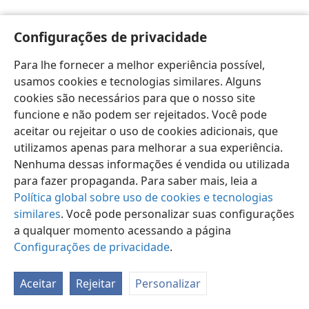
Configurações de privacidade
Para lhe fornecer a melhor experiência possível,
usamos cookies e tecnologias similares. Alguns
Português (Brasil)
Preferências
cookies são necessários para que o nosso site
Copyright
© 2026 Watch Tower Bible and Tract Society of Pennsylvania
funcione e não podem ser rejeitados. Você pode
Termos de Uso
Política de Privacidade
aceitar ou rejeitar o uso de cookies adicionais, que
Configurações de Privacidade
Login
JW.ORG
utilizamos apenas para melhorar a sua experiência.
Nenhuma dessas informações é vendida ou utilizada
para fazer propaganda. Para saber mais, leia a
Política global sobre uso de cookies e tecnologias
similares
. Você pode personalizar suas configurações
a qualquer momento acessando a página
Configurações de privacidade
.
Aceitar
Rejeitar
Personalizar