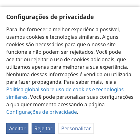
Configurações de privacidade
Para lhe fornecer a melhor experiência possível,
usamos cookies e tecnologias similares. Alguns
Português (Brasil)
Preferências
cookies são necessários para que o nosso site
Copyright
© 2026 Watch Tower Bible and Tract Society of Pennsylvania
funcione e não podem ser rejeitados. Você pode
Termos de Uso
Política de Privacidade
aceitar ou rejeitar o uso de cookies adicionais, que
Configurações de Privacidade
Login
JW.ORG
utilizamos apenas para melhorar a sua experiência.
Nenhuma dessas informações é vendida ou utilizada
para fazer propaganda. Para saber mais, leia a
Política global sobre uso de cookies e tecnologias
similares
. Você pode personalizar suas configurações
a qualquer momento acessando a página
Configurações de privacidade
.
Aceitar
Rejeitar
Personalizar