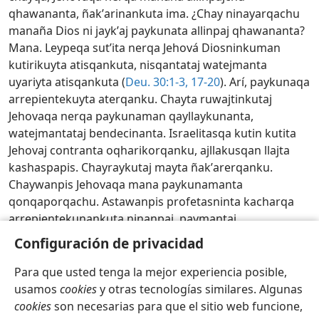
qhawananta, ñakʼarinankuta ima. ¿Chay ninayarqachu
manaña Dios ni jaykʼaj paykunata allinpaj qhawananta?
Mana. Leypeqa sutʼita nerqa Jehová Diosninkuman
kutirikuyta atisqankuta, nisqantataj watejmanta
uyariyta atisqankuta (
Deu. 30:1-3,
17-20
). Arí, paykunaqa
arrepientekuyta aterqanku. Chayta ruwajtinkutaj
Jehovaqa nerqa paykunaman qayllaykunanta,
watejmantataj bendecinanta. Israelitasqa kutin kutita
Jehovaj contranta oqharikorqanku, ajllakusqan llajta
kashaspapis. Chayraykutaj mayta ñakʼarerqanku.
Chaywanpis Jehovaqa mana paykunamanta
qonqaporqachu. Astawanpis profetasninta kacharqa
arrepientekunankuta ninanpaj, paymantaj
kutirikunankuta ninanpaj (
2 Rey. 17:13, 14
).
w24.08
pág.
Configuración de privacidad
9 párrs. 4, 5
Para que usted tenga la mejor experiencia posible,
Diospa Palabranta sapa día estudiana 2026
usamos
cookies
y otras tecnologías similares. Algunas
cookies
son necesarias para que el sitio web funcione,
Quechua (Bolivia)
Wajman apachinapaj
Configuración