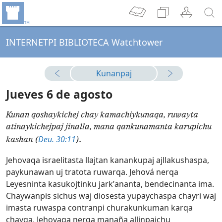
INTERNETPI BIBLIOTECA Watchtower
Kunanpaj
Jueves 6 de agosto
Kunan qoshaykichej chay kamachiykunaqa, ruwayta
atinaykichejpaj jinalla, mana qankunamanta karupichu
Deu. 30:11
kashan (
).
Jehovaqa israelitasta llajtan kanankupaj ajllakushaspa,
paykunawan uj tratota ruwarqa. Jehová nerqa
Leyesninta kasukojtinku jarkʼananta, bendecinanta ima.
Chaywanpis sichus waj diosesta yupaychaspa chayri waj
imasta ruwaspa contranpi churakunkuman karqa
chayqa, Jehovaqa nerqa manaña allinpajchu