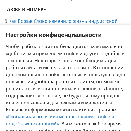
30
Для юных читателей. Остерегайся тщеславия!
ТАКЖЕ В НОМЕРЕ
9
Как Божье Слово изменило жизнь индуистской
Настройки конфиденциальности
семьи
Чтобы работа с сайтом была для вас максимально
12
Разговор на библейскую тему. Наказывает ли Бог
удобной, мы применяем cookie и другие подобные
людей мучениями в аду?
технологии. Некоторые cookie необходимы для
работы сайта, и их нельзя отключить. В отношении
дополнительных cookie, которые используются для
повышения удобства работы с сайтом, вы можете
решить: хотите принять их или отклонить. Данные,
Русский
Поделиться
Настройки
содержащиеся в cookie, не будут никому проданы
Copyright
© 2026 Watch Tower Bible and Tract Society of Pennsylvania
или использованы для рекламы и маркетинга.
Условия использования
Политика конфиденциальности
Больше информации можно найти на странице
Настройки конфиденциальности
Войти
JW.ORG
«Глобальная политика использования cookie и
подобных технологий»
. Вы можете в любое время
изменить настройки cookie, перейдя на страницу