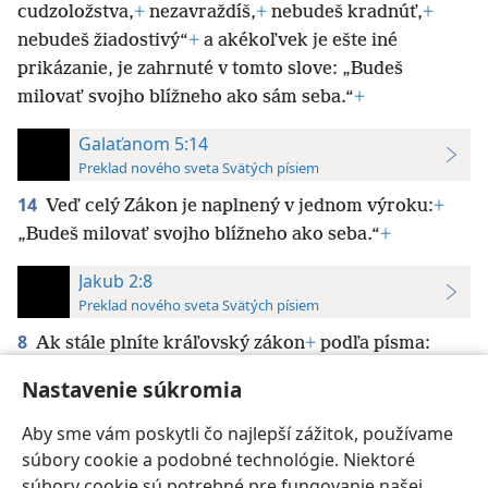
cudzoložstva,
+
nezavraždíš,
+
nebudeš kradnúť,
+
nebudeš žiadostivý“
+
a akékoľvek je ešte iné
prikázanie, je zahrnuté v tomto slove: „Budeš
milovať svojho blížneho ako sám seba.“
+
Galaťanom 5:14
Preklad nového sveta Svätých písiem
14
Veď celý Zákon je naplnený v jednom výroku:
+
„Budeš milovať svojho blížneho ako seba.“
+
Jakub 2:8
Preklad nového sveta Svätých písiem
8
Ak stále plníte kráľovský zákon
+
podľa písma:
„Budeš milovať svojho blížneho ako samého seba,“
+
Nastavenie súkromia
konáte celkom správne.
Aby sme vám poskytli čo najlepší zážitok, používame
súbory cookie a podobné technológie. Niektoré
súbory cookie sú potrebné pre fungovanie našej