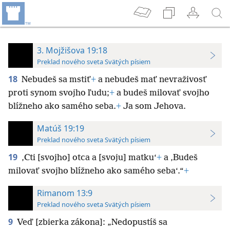
3. Mojžišova 19:18
Preklad nového sveta Svätých písiem
18
Nebudeš sa mstiť
+
a nebudeš mať nevraživosť
proti synom svojho ľudu;
+
a budeš milovať svojho
blížneho ako samého seba.
+
Ja som Jehova.
Matúš 19:19
Preklad nového sveta Svätých písiem
19
‚Cti [svojho] otca a [svoju] matku‘
+
a ‚Budeš
milovať svojho blížneho ako samého seba‘.“
+
Rimanom 13:9
Preklad nového sveta Svätých písiem
9
Veď [zbierka zákona]: „Nedopustíš sa